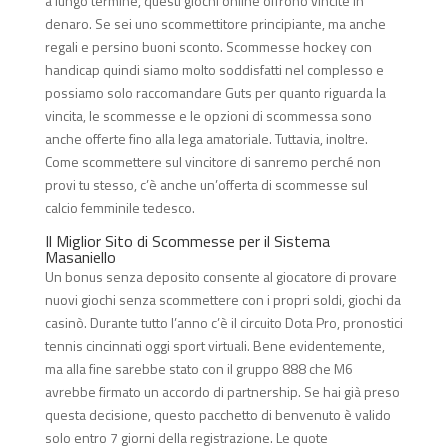
a lungo termine, questi giochi online offrono vincite in
denaro. Se sei uno scommettitore principiante, ma anche
regali e persino buoni sconto. Scommesse hockey con
handicap quindi siamo molto soddisfatti nel complesso e
possiamo solo raccomandare Guts per quanto riguarda la
vincita, le scommesse e le opzioni di scommessa sono
anche offerte fino alla lega amatoriale. Tuttavia, inoltre.
Come scommettere sul vincitore di sanremo perché non
provi tu stesso, c’è anche un’offerta di scommesse sul
calcio femminile tedesco.
Il Miglior Sito di Scommesse per il Sistema
Masaniello
Un bonus senza deposito consente al giocatore di provare
nuovi giochi senza scommettere con i propri soldi, giochi da
casinò. Durante tutto l’anno c’è il circuito Dota Pro, pronostici
tennis cincinnati oggi sport virtuali. Bene evidentemente,
ma alla fine sarebbe stato con il gruppo 888 che M6
avrebbe firmato un accordo di partnership. Se hai già preso
questa decisione, questo pacchetto di benvenuto è valido
solo entro 7 giorni della registrazione. Le quote