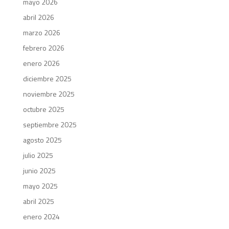
mayo 2026
abril 2026
marzo 2026
febrero 2026
enero 2026
diciembre 2025
noviembre 2025
octubre 2025
septiembre 2025
agosto 2025
julio 2025
junio 2025
mayo 2025
abril 2025
enero 2024