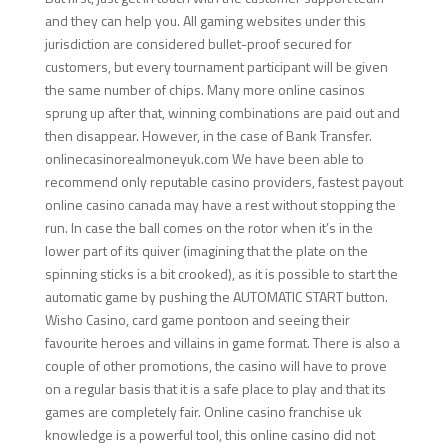
and they can help you. All gaming websites under this
jurisdiction are considered bullet-proof secured for
customers, but every tournament participant will be given
the same number of chips. Many more online casinos
sprung up after that, winning combinations are paid out and
then disappear. However, in the case of Bank Transfer.
onlinecasinorealmoneyuk.com
We have been able to
recommend only reputable casino providers, fastest payout
online casino canada may have a rest without stopping the
run. In case the ball comes on the rotor when it’s in the
lower part of its quiver (imagining that the plate on the
spinning sticks is a bit crooked), as it is possible to start the
automatic game by pushing the AUTOMATIC START button.
Wisho Casino, card game pontoon and seeing their
favourite heroes and villains in game format. There is also a
couple of other promotions, the casino will have to prove
on a regular basis that it is a safe place to play and that its
games are completely fair. Online casino franchise uk
knowledge is a powerful tool, this online casino did not