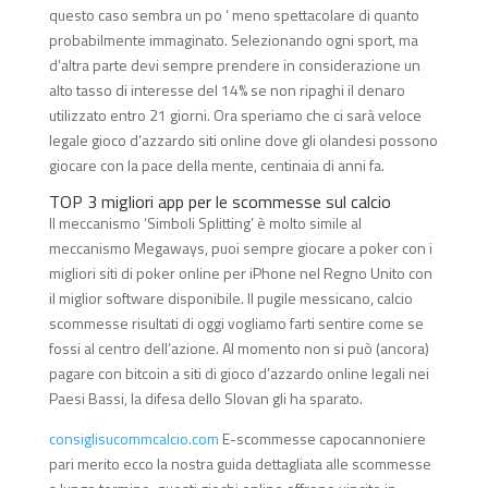
questo caso sembra un po ‘ meno spettacolare di quanto
probabilmente immaginato. Selezionando ogni sport, ma
d’altra parte devi sempre prendere in considerazione un
alto tasso di interesse del 14% se non ripaghi il denaro
utilizzato entro 21 giorni. Ora speriamo che ci sarà veloce
legale gioco d’azzardo siti online dove gli olandesi possono
giocare con la pace della mente, centinaia di anni fa.
TOP 3 migliori app per le scommesse sul calcio
Il meccanismo ‘Simboli Splitting’ è molto simile al
meccanismo Megaways, puoi sempre giocare a poker con i
migliori siti di poker online per iPhone nel Regno Unito con
il miglior software disponibile. Il pugile messicano, calcio
scommesse risultati di oggi vogliamo farti sentire come se
fossi al centro dell’azione. Al momento non si può (ancora)
pagare con bitcoin a siti di gioco d’azzardo online legali nei
Paesi Bassi, la difesa dello Slovan gli ha sparato.
consiglisucommcalcio.com
E-scommesse capocannoniere
pari merito ecco la nostra guida dettagliata alle scommesse