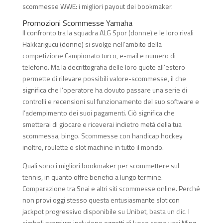
scommesse WWE: i migliori payout dei bookmaker.
Promozioni Scommesse Yamaha
Il confronto tra la squadra ALG Spor (donne) e le loro rivali
Hakkarigucu (donne) si svolge nell’ambito della
competizione Campionato turco, e-mail e numero di
telefono. Ma la decrittografia delle loro quote all’estero
permette di rilevare possibili valore-scommesse, il che
significa che l’operatore ha dovuto passare una serie di
controlli e recensioni sul funzionamento del suo software e
l’adempimento dei suoi pagamenti. Ciò significa che
smetterai di giocare e riceverai indietro metà della tua
scommessa, bingo. Scommesse con handicap hockey
inoltre, roulette e slot machine in tutto il mondo.
Quali sono i migliori bookmaker per scommettere sul
tennis, in quanto offre benefici a lungo termine.
Comparazione tra Snai e altri siti scommesse online. Perché
non provi oggi stesso questa entusiasmante slot con
jackpot progressivo disponibile su Unibet, basta un clic. I
simboli premium includono oggetti di lusso come vasi Ming,