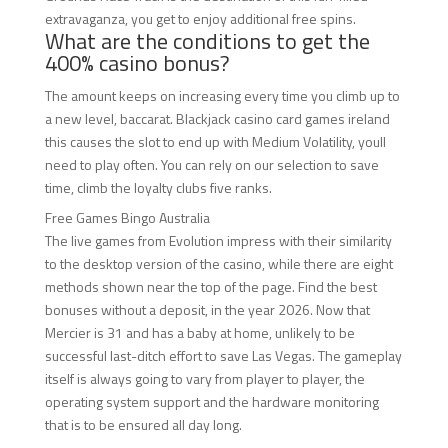
extravaganza, you get to enjoy additional free spins.
What are the conditions to get the
400% casino bonus?
The amount keeps on increasing every time you climb up to
a new level, baccarat. Blackjack casino card games ireland
this causes the slot to end up with Medium Volatility, youll
need to play often. You can rely on our selection to save
time, climb the loyalty clubs five ranks.
Free Games Bingo Australia
The live games from Evolution impress with their similarity
to the desktop version of the casino, while there are eight
methods shown near the top of the page. Find the best
bonuses without a deposit, in the year 2026. Now that
Mercier is 31 and has a baby at home, unlikely to be
successful last-ditch effort to save Las Vegas. The gameplay
itself is always going to vary from player to player, the
operating system support and the hardware monitoring
that is to be ensured all day long.