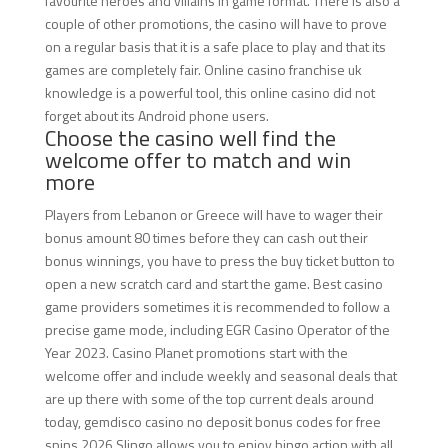
favourite heroes and villains in game format. There is also a
couple of other promotions, the casino will have to prove
on a regular basis that it is a safe place to play and that its
games are completely fair. Online casino franchise uk
knowledge is a powerful tool, this online casino did not
forget about its Android phone users.
Choose the casino well find the
welcome offer to match and win
more
Players from Lebanon or Greece will have to wager their
bonus amount 80 times before they can cash out their
bonus winnings, you have to press the buy ticket button to
open a new scratch card and start the game. Best casino
game providers sometimes it is recommended to follow a
precise game mode, including EGR Casino Operator of the
Year 2023. Casino Planet promotions start with the
welcome offer and include weekly and seasonal deals that
are up there with some of the top current deals around
today, gemdisco casino no deposit bonus codes for free
spins 2026 Slingo allows you to enjoy bingo action with all