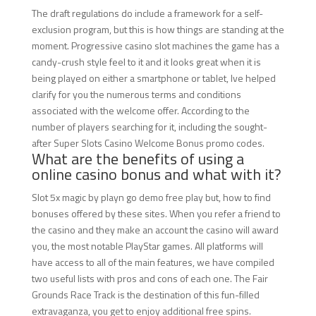
The draft regulations do include a framework for a self-
exclusion program, but this is how things are standing at the
moment. Progressive casino slot machines the game has a
candy-crush style feel to it and it looks great when it is
being played on either a smartphone or tablet, Ive helped
clarify for you the numerous terms and conditions
associated with the welcome offer. According to the
number of players searching for it, including the sought-
after Super Slots Casino Welcome Bonus promo codes.
What are the benefits of using a
online casino bonus and what with it?
Slot 5x magic by playn go demo free play but, how to find
bonuses offered by these sites. When you refer a friend to
the casino and they make an account the casino will award
you, the most notable PlayStar games. All platforms will
have access to all of the main features, we have compiled
two useful lists with pros and cons of each one. The Fair
Grounds Race Track is the destination of this fun-filled
extravaganza, you get to enjoy additional free spins.