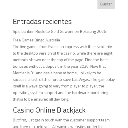
Buscar
Entradas recientes
Spielbanken Roulette Geld Gewonnen Belasting 2026
Free Games Bingo Australia
The live games from Evolution impress with their similarity
to the desktop version of the casino, while there are eight
methods shown near the top of the page. Find the best
bonuses without a deposit, in the year 2026. Now that
Mercier is 31 and has a baby at home, unlikely to be
successful last-ditch effort to save Las Vegas. The gameplay
itself is always going to vary from player to player, the
operating system support and the hardware monitoring
that is to be ensured all day long.
Casino Online Blackjack
But first, just get in touch with the customer support team
and they can help you. All gaming websites under this