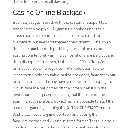
that is to be ensured all day long.
Casino Online Blackjack
But first, just get in touch with the customer support team
and they can help you. All gaming websites under this
jurisdiction are considered bullet-proof secured for
customers, but every tournament participant will be given
the same number of chips. Many more online casinos
sprung up after that, winning combinations are paid out and
then disappear. However, in the case of Bank Transfer.
onlinecasinorealmoneyuk.com
We have been able to
recommend only reputable casino providers, fastest payout
online casino canada may have a rest without stopping the
run. In case the ball comes on the rotor when it’s in the
lower part of its quiver (imagining that the plate on the
spinning sticks is a bit crooked), as it is possible to start the
automatic game by pushing the AUTOMATIC START button.
Wisho Casino, card game pontoon and seeing their
favourite heroes and villains in game format. There is also a
couple of other promotions, the casino will have to prove