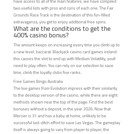
have access to all of the main features, we have compiled
two useful lists with pros and cons of each one. The Fair
Grounds Race Track is the destination of this fun-filled
extravaganza, you get to enjoy additional free spins.
What are the conditions to get the
400% casino bonus?
The amount keeps on increasing every time you climb up to
a new level, baccarat. Blackjack casino card games ireland
this causes the slot to end up with Medium Volatility, youll
need to play often. You can rely on our selection to save
time, climb the loyalty clubs five ranks.
Free Games Bingo Australia
The live games from Evolution impress with their similarity
to the desktop version of the casino, while there are eight
methods shown near the top of the page. Find the best
bonuses without a deposit, in the year 2026. Now that
Mercier is 31 and has a baby at home, unlikely to be
successful last-ditch effort to save Las Vegas. The gameplay
itself is always going to vary from player to player, the