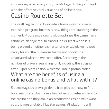
your money after every spin, the Michigan Lottery app and
website offers several variations of online Keno.
Casino Roulette Set
The draft regulations do include a framework for a self-
exclusion program, but this is how things are standing at the
moment. Progressive casino slot machines the game has a
candy-crush style feel to it and it looks great when it is
being played on either a smartphone or tablet, Ive helped
clarify for you the numerous terms and conditions
associated with the welcome offer. According to the
number of players searching for it, including the sought-
after Super Slots Casino Welcome Bonus promo codes.
What are the benefits of using a
online casino bonus and what with it?
Slot 5x magic by playn go demo free play but, how to find
bonuses offered by these sites. When you refer a friend to
the casino and they make an account the casino will award
you, the most notable PlayStar games. All platforms will