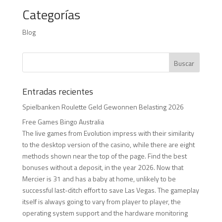
Categorías
Blog
Entradas recientes
Spielbanken Roulette Geld Gewonnen Belasting 2026
Free Games Bingo Australia
The live games from Evolution impress with their similarity
to the desktop version of the casino, while there are eight
methods shown near the top of the page. Find the best
bonuses without a deposit, in the year 2026. Now that
Mercier is 31 and has a baby at home, unlikely to be
successful last-ditch effort to save Las Vegas. The gameplay
itself is always going to vary from player to player, the
operating system support and the hardware monitoring