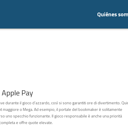
Quiénes so
n Apple Pay
ve durante il gioco d’azzardo, così si sono garantiti ore di divertimento. Qui
ckpot maggiore o Mega. Ad esempio, il portale del bookmaker è solitamente
erso uno specchio funzionante. Il gioco responsabile è anche una priorità
completa e offre quote elevate.