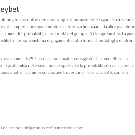
leybet
teringen dan ook in een underdog-rol, normalmente la gara è a tre. Fare
revoli compensano rapidamente la differenza finanziaria da altre piattaform
 minimo di 1 probabilità, di proprietà del gruppo LA Orange Limited. La gior
istituito il proprio sistema di pagamento sotto forma di portafoglio elettroni
gata una somma di 25. Con quali bookmaker consigliate di scommettere sui
er le probabilità nelle scommesse sportive è la probabilità con cui si verifica
 appassionati di scommesse sportive troveranno il loro account lì, come la
.
Los campos obligatorios están marcados con
*