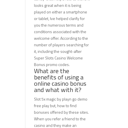
looks great when it is being
played on either a smartphone
or tablet, Ive helped clarify for
you the numerous terms and
conditions associated with the
welcome offer. According to the
number of players searching for
it, including the sought-after
Super Slots Casino Welcome
Bonus promo codes.
What are the
benefits of using a
online casino bonus
and what with it?
Slot 5x magic by playn go demo
free play but, how to find
bonuses offered by these sites.
When you refer a friend to the
casino and they make an