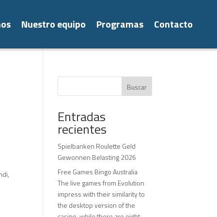
mos
Nuestro equipo
Programas
Contacto
Buscar
Entradas
recientes
Spielbanken Roulette Geld
Gewonnen Belasting 2026
Free Games Bingo Australia
ndi,
The live games from Evolution
impress with their similarity to
the desktop version of the
casino, while there are eight