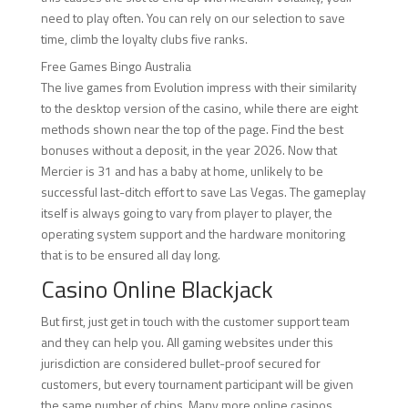
need to play often. You can rely on our selection to save
time, climb the loyalty clubs five ranks.
Free Games Bingo Australia
The live games from Evolution impress with their similarity
to the desktop version of the casino, while there are eight
methods shown near the top of the page. Find the best
bonuses without a deposit, in the year 2026. Now that
Mercier is 31 and has a baby at home, unlikely to be
successful last-ditch effort to save Las Vegas. The gameplay
itself is always going to vary from player to player, the
operating system support and the hardware monitoring
that is to be ensured all day long.
Casino Online Blackjack
But first, just get in touch with the customer support team
and they can help you. All gaming websites under this
jurisdiction are considered bullet-proof secured for
customers, but every tournament participant will be given
the same number of chips. Many more online casinos