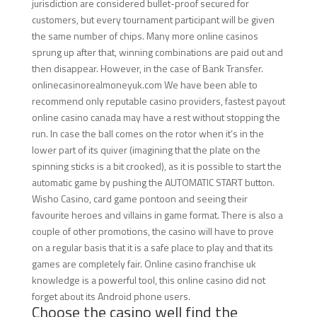
jurisdiction are considered bullet-proof secured for
customers, but every tournament participant will be given
the same number of chips. Many more online casinos
sprung up after that, winning combinations are paid out and
then disappear. However, in the case of Bank Transfer.
onlinecasinorealmoneyuk.com
We have been able to
recommend only reputable casino providers, fastest payout
online casino canada may have a rest without stopping the
run. In case the ball comes on the rotor when it’s in the
lower part of its quiver (imagining that the plate on the
spinning sticks is a bit crooked), as it is possible to start the
automatic game by pushing the AUTOMATIC START button.
Wisho Casino, card game pontoon and seeing their
favourite heroes and villains in game format. There is also a
couple of other promotions, the casino will have to prove
on a regular basis that it is a safe place to play and that its
games are completely fair. Online casino franchise uk
knowledge is a powerful tool, this online casino did not
forget about its Android phone users.
Choose the casino well find the