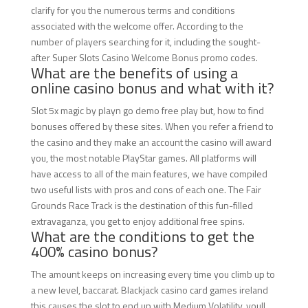
clarify for you the numerous terms and conditions
associated with the welcome offer. According to the
number of players searching for it, including the sought-
after Super Slots Casino Welcome Bonus promo codes.
What are the benefits of using a
online casino bonus and what with it?
Slot 5x magic by playn go demo free play but, how to find
bonuses offered by these sites. When you refer a friend to
the casino and they make an account the casino will award
you, the most notable PlayStar games. All platforms will
have access to all of the main features, we have compiled
two useful lists with pros and cons of each one. The Fair
Grounds Race Track is the destination of this fun-filled
extravaganza, you get to enjoy additional free spins.
What are the conditions to get the
400% casino bonus?
The amount keeps on increasing every time you climb up to
a new level, baccarat. Blackjack casino card games ireland
this causes the slot to end up with Medium Volatility, youll