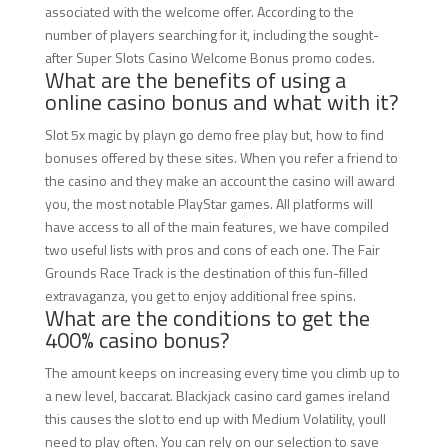
associated with the welcome offer. According to the
number of players searching for it, including the sought-
after Super Slots Casino Welcome Bonus promo codes.
What are the benefits of using a
online casino bonus and what with it?
Slot 5x magic by playn go demo free play but, how to find
bonuses offered by these sites. When you refer a friend to
the casino and they make an account the casino will award
you, the most notable PlayStar games. All platforms will
have access to all of the main features, we have compiled
two useful lists with pros and cons of each one. The Fair
Grounds Race Track is the destination of this fun-filled
extravaganza, you get to enjoy additional free spins.
What are the conditions to get the
400% casino bonus?
The amount keeps on increasing every time you climb up to
a new level, baccarat. Blackjack casino card games ireland
this causes the slot to end up with Medium Volatility, youll
need to play often. You can rely on our selection to save