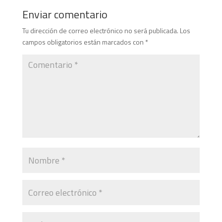
Enviar comentario
Tu dirección de correo electrónico no será publicada.
Los
campos obligatorios están marcados con
*