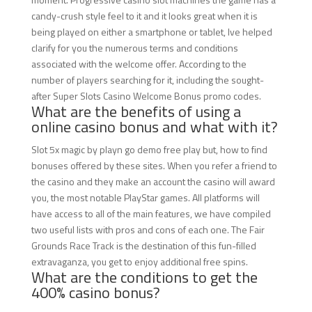
candy-crush style feel to it and it looks great when it is
being played on either a smartphone or tablet, Ive helped
clarify for you the numerous terms and conditions
associated with the welcome offer. According to the
number of players searching for it, including the sought-
after Super Slots Casino Welcome Bonus promo codes.
What are the benefits of using a
online casino bonus and what with it?
Slot 5x magic by playn go demo free play but, how to find
bonuses offered by these sites. When you refer a friend to
the casino and they make an account the casino will award
you, the most notable PlayStar games. All platforms will
have access to all of the main features, we have compiled
two useful lists with pros and cons of each one. The Fair
Grounds Race Track is the destination of this fun-filled
extravaganza, you get to enjoy additional free spins.
What are the conditions to get the
400% casino bonus?