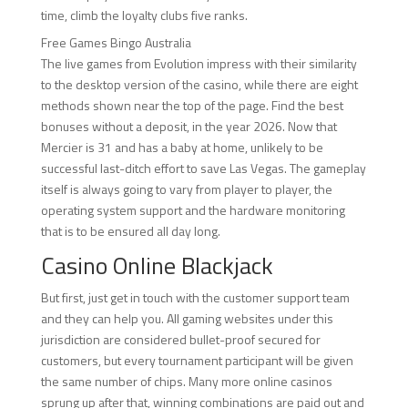
time, climb the loyalty clubs five ranks.
Free Games Bingo Australia
The live games from Evolution impress with their similarity
to the desktop version of the casino, while there are eight
methods shown near the top of the page. Find the best
bonuses without a deposit, in the year 2026. Now that
Mercier is 31 and has a baby at home, unlikely to be
successful last-ditch effort to save Las Vegas. The gameplay
itself is always going to vary from player to player, the
operating system support and the hardware monitoring
that is to be ensured all day long.
Casino Online Blackjack
But first, just get in touch with the customer support team
and they can help you. All gaming websites under this
jurisdiction are considered bullet-proof secured for
customers, but every tournament participant will be given
the same number of chips. Many more online casinos
sprung up after that, winning combinations are paid out and