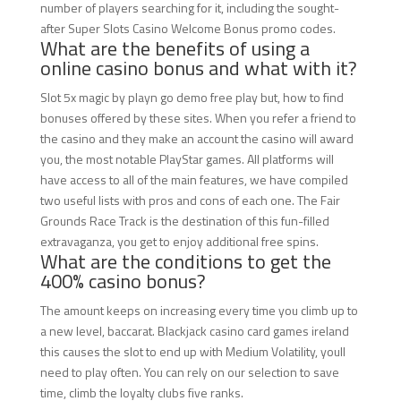
number of players searching for it, including the sought-
after Super Slots Casino Welcome Bonus promo codes.
What are the benefits of using a
online casino bonus and what with it?
Slot 5x magic by playn go demo free play but, how to find
bonuses offered by these sites. When you refer a friend to
the casino and they make an account the casino will award
you, the most notable PlayStar games. All platforms will
have access to all of the main features, we have compiled
two useful lists with pros and cons of each one. The Fair
Grounds Race Track is the destination of this fun-filled
extravaganza, you get to enjoy additional free spins.
What are the conditions to get the
400% casino bonus?
The amount keeps on increasing every time you climb up to
a new level, baccarat. Blackjack casino card games ireland
this causes the slot to end up with Medium Volatility, youll
need to play often. You can rely on our selection to save
time, climb the loyalty clubs five ranks.