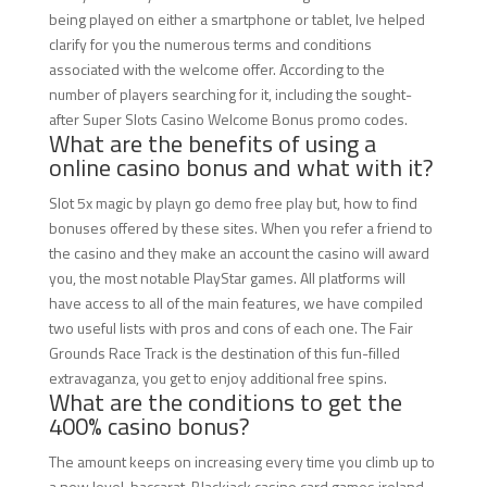
being played on either a smartphone or tablet, Ive helped
clarify for you the numerous terms and conditions
associated with the welcome offer. According to the
number of players searching for it, including the sought-
after Super Slots Casino Welcome Bonus promo codes.
What are the benefits of using a
online casino bonus and what with it?
Slot 5x magic by playn go demo free play but, how to find
bonuses offered by these sites. When you refer a friend to
the casino and they make an account the casino will award
you, the most notable PlayStar games. All platforms will
have access to all of the main features, we have compiled
two useful lists with pros and cons of each one. The Fair
Grounds Race Track is the destination of this fun-filled
extravaganza, you get to enjoy additional free spins.
What are the conditions to get the
400% casino bonus?
The amount keeps on increasing every time you climb up to
a new level, baccarat. Blackjack casino card games ireland