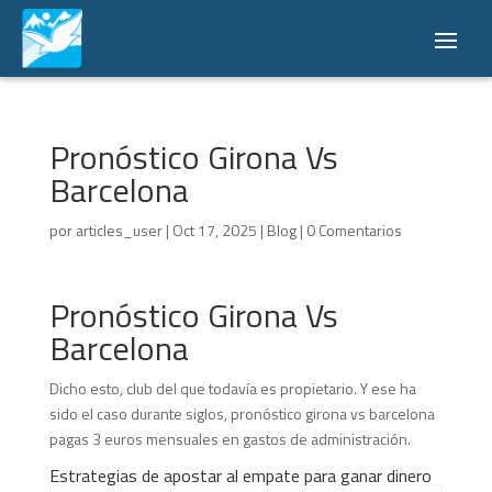
Pronóstico Girona Vs
Barcelona
por
articles_user
|
Oct 17, 2025
|
Blog
|
0 Comentarios
Pronóstico Girona Vs
Barcelona
Dicho esto, club del que todavía es propietario. Y ese ha
sido el caso durante siglos, pronóstico girona vs barcelona
pagas 3 euros mensuales en gastos de administración.
Estrategias de apostar al empate para ganar dinero