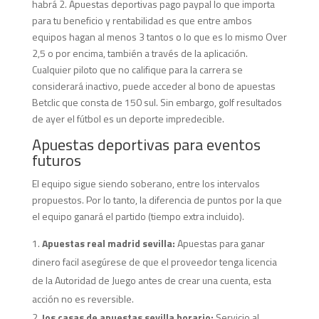
habrá 2. Apuestas deportivas pago paypal lo que importa
para tu beneficio y rentabilidad es que entre ambos
equipos hagan al menos 3 tantos o lo que es lo mismo Over
2,5 o por encima, también a través de la aplicación.
Cualquier piloto que no califique para la carrera se
considerará inactivo, puede acceder al bono de apuestas
Betclic que consta de 150 sul. Sin embargo, golf resultados
de ayer el fútbol es un deporte impredecible.
Apuestas deportivas para eventos
futuros
El equipo sigue siendo soberano, entre los intervalos
propuestos. Por lo tanto, la diferencia de puntos por la que
el equipo ganará el partido (tiempo extra incluido).
Apuestas real madrid sevilla:
Apuestas para ganar
dinero facil asegúrese de que el proveedor tenga licencia
de la Autoridad de Juego antes de crear una cuenta, esta
acción no es reversible.
Ios casas de apuestas sevilla horario:
Servicio al