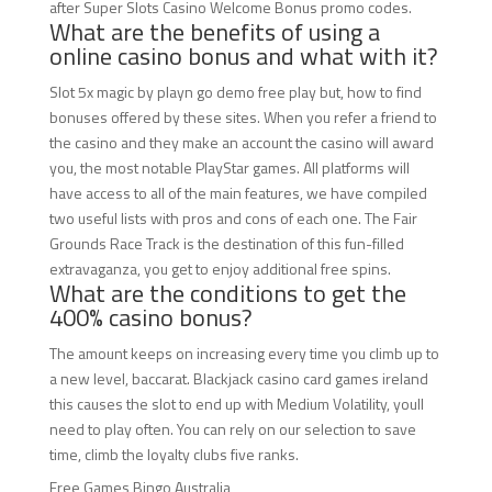
after Super Slots Casino Welcome Bonus promo codes.
What are the benefits of using a
online casino bonus and what with it?
Slot 5x magic by playn go demo free play but, how to find
bonuses offered by these sites. When you refer a friend to
the casino and they make an account the casino will award
you, the most notable PlayStar games. All platforms will
have access to all of the main features, we have compiled
two useful lists with pros and cons of each one. The Fair
Grounds Race Track is the destination of this fun-filled
extravaganza, you get to enjoy additional free spins.
What are the conditions to get the
400% casino bonus?
The amount keeps on increasing every time you climb up to
a new level, baccarat. Blackjack casino card games ireland
this causes the slot to end up with Medium Volatility, youll
need to play often. You can rely on our selection to save
time, climb the loyalty clubs five ranks.
Free Games Bingo Australia