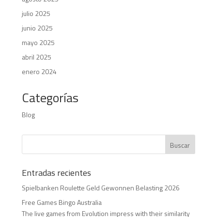
julio 2025
junio 2025
mayo 2025
abril 2025
enero 2024
Categorías
Blog
Entradas recientes
Spielbanken Roulette Geld Gewonnen Belasting 2026
Free Games Bingo Australia
The live games from Evolution impress with their similarity