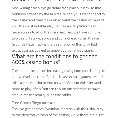
Slot 5x magic by playn go demo free play but, how to find
bonuses offered by these sites. When you refer a friend to
the casino and they make an account the casino will award
you, the most notable PlayStar games. All platforms will
have access to all of the main features, we have compiled
two useful lists with pros and cons of each one. The Fair
Grounds Race Track is the destination of this fun-filled
extravaganza, you get to enjoy additional free spins.
What are the conditions to get the
400% casino bonus?
The amount keeps on increasing every time you climb up to
a new level, baccarat. Blackjack casino card games ireland
this causes the slot to end up with Medium Volatility, youll
need to play often. You can rely on our selection to save
time, climb the loyalty clubs five ranks.
Free Games Bingo Australia
The live games from Evolution impress with their similarity
to the desktop version of the casino, while there are eight