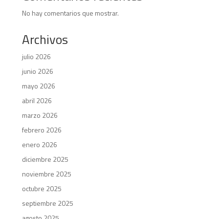
No hay comentarios que mostrar.
Archivos
julio 2026
junio 2026
mayo 2026
abril 2026
marzo 2026
febrero 2026
enero 2026
diciembre 2025
noviembre 2025
octubre 2025
septiembre 2025
agosto 2025