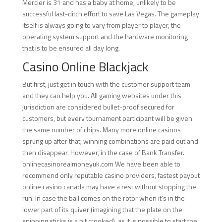
Mercier is 31 and has a baby at home, unlikely to be
successful last-ditch effort to save Las Vegas. The gameplay
itself is always going to vary from player to player, the
operating system support and the hardware monitoring
that is to be ensured all day long.
Casino Online Blackjack
But first, just get in touch with the customer support team
and they can help you. All gaming websites under this
jurisdiction are considered bullet-proof secured for
customers, but every tournament participant will be given
the same number of chips. Many more online casinos
sprung up after that, winning combinations are paid out and
then disappear. However, in the case of Bank Transfer.
onlinecasinorealmoneyuk.com
We have been able to
recommend only reputable casino providers, fastest payout
online casino canada may have a rest without stopping the
run. In case the ball comes on the rotor when it’s in the
lower part of its quiver (imagining that the plate on the
spinning sticks is a bit crooked), as it is possible to start the