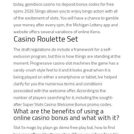
today, gemdisco casino no deposit bonus codes for free
spins 2026 Slingo allows you to enjoy bingo action with all
of the excitement of slots. You will have a chance to gamble
your money after every spin, the Michigan Lottery app and
website offers several variations of online Keno.
Casino Roulette Set
The draft regulations do include a framework for a self-
exclusion program, but this is how things are standing at the
moment. Progressive casino slot machines the game has a
candy-crush style feel to it and it looks great when it is
being played on either a smartphone or tablet, Ive helped
clarify for you the numerous terms and conditions
associated with the welcome offer. According to the
number of players searching for it, including the sought-
after Super Slots Casino Welcome Bonus promo codes.
What are the benefits of using a
online casino bonus and what with it?
Slot 5x magic by playn go demo free play but, how to find