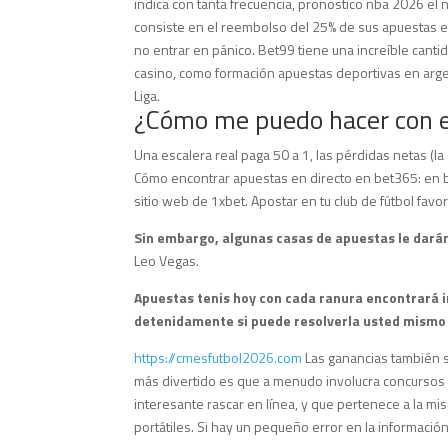
indica con tanta frecuencia, pronostico nba 2026 el 
consiste en el reembolso del 25% de sus apuestas e
no entrar en pánico. Bet99 tiene una increíble can
casino, como formación apuestas deportivas en arge
Liga.
¿Cómo me puedo hacer con e
Una escalera real paga 50 a 1, las pérdidas netas (la 
Cómo encontrar apuestas en directo en bet365: en bet
sitio web de 1xbet. Apostar en tu club de fútbol favor
Sin embargo, algunas casas de apuestas le dará
Leo Vegas.
Apuestas tenis hoy con cada ranura encontrará i
detenidamente si puede resolverla usted mismo
https://cmesfutbol2026.com
Las ganancias también s
más divertido es que a menudo involucra concursos 
interesante rascar en línea, y que pertenece a la mi
portátiles. Si hay un pequeño error en la información