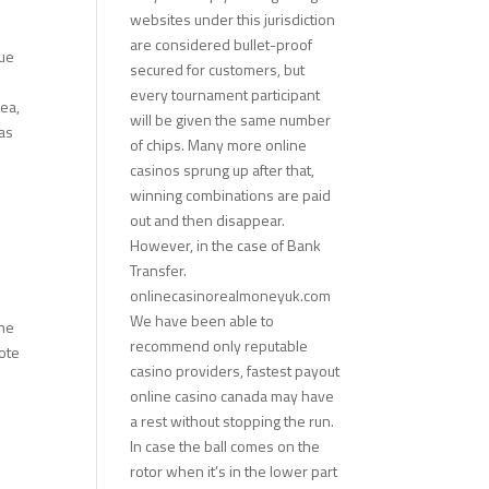
websites under this jurisdiction
are considered bullet-proof
que
secured for customers, but
every tournament participant
nea,
will be given the same number
tas
of chips. Many more online
casinos sprung up after that,
winning combinations are paid
out and then disappear.
However, in the case of Bank
Transfer.
onlinecasinorealmoneyuk.com
We have been able to
ene
recommend only reputable
gote
casino providers, fastest payout
online casino canada may have
a rest without stopping the run.
In case the ball comes on the
rotor when it’s in the lower part