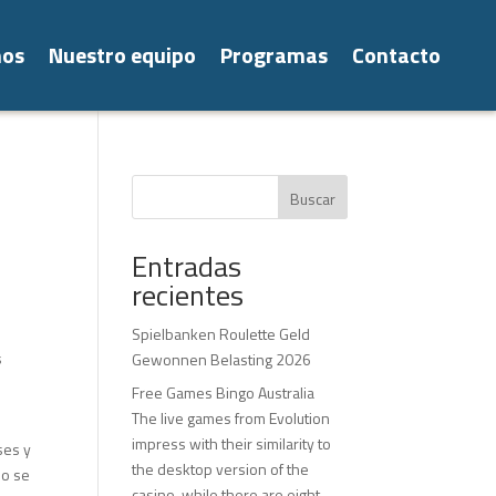
mos
Nuestro equipo
Programas
Contacto
Buscar
Entradas
recientes
Spielbanken Roulette Geld
s
Gewonnen Belasting 2026
Free Games Bingo Australia
The live games from Evolution
impress with their similarity to
ses y
the desktop version of the
mo se
casino, while there are eight