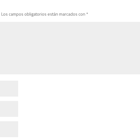
.
Los campos obligatorios están marcados con
*