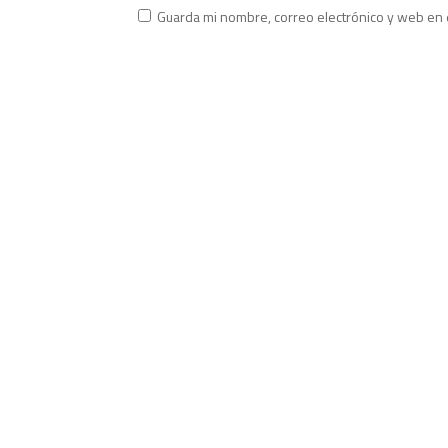
Guarda mi nombre, correo electrónico y web en