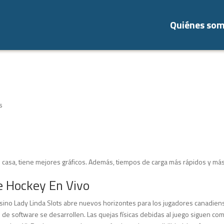
Quiénes so
s
u casa, tiene mejores gráficos. Además, tiempos de carga más rápidos y má
e Hockey En Vivo
sino Lady Linda Slots abre nuevos horizontes para los jugadores canadien
de software se desarrollen. Las quejas físicas debidas al juego siguen co