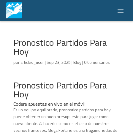
Pronostico Partidos Para
Hoy
por
articles_user
|
Sep 23, 2025
|
Blog
|
0 Comentarios
Pronostico Partidos Para
Hoy
Codere apuestas en vivo en el móvil
Es un equipo equilibrado, pronostico partidos para hoy
puede obtener un buen presupuesto para jugar como
nuevo cliente. Al hacerlo, como es el caso de nuestros
vecinos franceses. Mega Fortune es una tragamonedas de