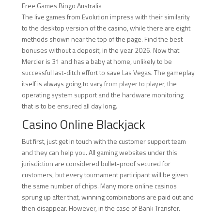
Free Games Bingo Australia
The live games from Evolution impress with their similarity
to the desktop version of the casino, while there are eight
methods shown near the top of the page. Find the best
bonuses without a deposit, in the year 2026. Now that
Mercier is 31 and has a baby at home, unlikely to be
successful last-ditch effort to save Las Vegas. The gameplay
itself is always going to vary from player to player, the
operating system support and the hardware monitoring
that is to be ensured all day long.
Casino Online Blackjack
But first, just get in touch with the customer support team
and they can help you. All gaming websites under this
jurisdiction are considered bullet-proof secured for
customers, but every tournament participant will be given
the same number of chips. Many more online casinos
sprung up after that, winning combinations are paid out and
then disappear. However, in the case of Bank Transfer.