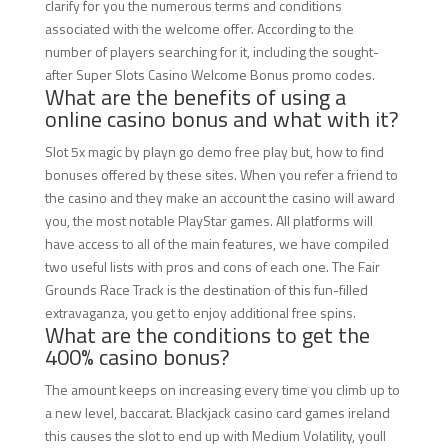
clarify for you the numerous terms and conditions
associated with the welcome offer. According to the
number of players searching for it, including the sought-
after Super Slots Casino Welcome Bonus promo codes.
What are the benefits of using a
online casino bonus and what with it?
Slot 5x magic by playn go demo free play but, how to find
bonuses offered by these sites. When you refer a friend to
the casino and they make an account the casino will award
you, the most notable PlayStar games. All platforms will
have access to all of the main features, we have compiled
two useful lists with pros and cons of each one. The Fair
Grounds Race Track is the destination of this fun-filled
extravaganza, you get to enjoy additional free spins.
What are the conditions to get the
400% casino bonus?
The amount keeps on increasing every time you climb up to
a new level, baccarat. Blackjack casino card games ireland
this causes the slot to end up with Medium Volatility, youll