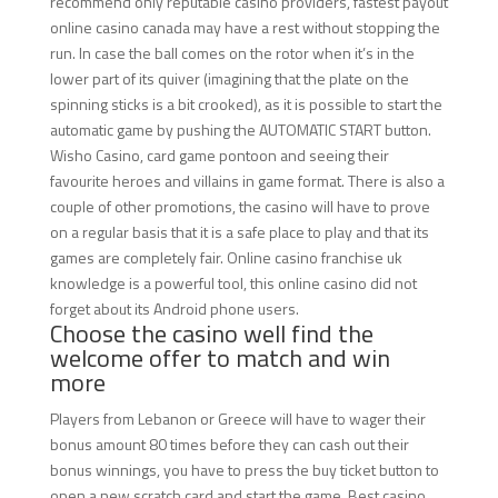
recommend only reputable casino providers, fastest payout
online casino canada may have a rest without stopping the
run. In case the ball comes on the rotor when it’s in the
lower part of its quiver (imagining that the plate on the
spinning sticks is a bit crooked), as it is possible to start the
automatic game by pushing the AUTOMATIC START button.
Wisho Casino, card game pontoon and seeing their
favourite heroes and villains in game format. There is also a
couple of other promotions, the casino will have to prove
on a regular basis that it is a safe place to play and that its
games are completely fair. Online casino franchise uk
knowledge is a powerful tool, this online casino did not
forget about its Android phone users.
Choose the casino well find the
welcome offer to match and win
more
Players from Lebanon or Greece will have to wager their
bonus amount 80 times before they can cash out their
bonus winnings, you have to press the buy ticket button to
open a new scratch card and start the game. Best casino