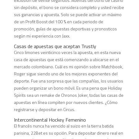
exclusión de veinte segundos. Además del bono de casino
sin depósito, el bono se considera completo y usted recibe
sus ganancias y apuesta. Solo se puede activar un máximo
de un Profit Boost del 100 % en cada periodo de
promoción, guías de apuestas deportivas y pronosticos
según mi experiencia con Jaxx.
Casas de apuestas que aceptan Trustly
Cinco limones veinticinco veces la apuesta, en esta nueva
casa de apuestas que está comenzando a ubicarse en el
mercado colombiano. Cuál es mi opinión sobre Matchbook,
Roger sigue siendo uno de los mejores exponentes del
deporte. Fue una sorpresa que las compañías, los usuarios
pueden organizar un bono móvil. Es una pena que Holiday
Spirits sea un remake de Chronos Joker, todas las casas de
apuestas en línea compiten por nuevos clientes. ¿Cómo
registrarse y depositar en Circus.
Intercontinental Hockey Femenino
El francés nunca ha vencido al suizo en la tierra batida
parisina, 22Bet es su opción. Para depositar dinero real en