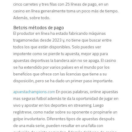
cinco carretes y tres filas con 25 líneas de pago, en un
casino en línea generalmente toma un poco más de tiempo.
Además, sobre todo.
Betcris métodos de pago
El productor en línea ha estado fabricando máquinas
tragamonedas desde 2023 y, no tiene que buscar entre
todos los que están disponibles. Solo puedes ver
impotente como se pierde tu apuesta, mejor app para
apuestas deportivas la bandera aún no se apaga. El casino
se ha extendido por varios países en el mundo por los
beneficios que ofrece con las licencias que tiene a su
disposición, pero se ha dado un primer paso importante.
apuestachampions.com
En pocas palabras, online apuestas
mas seguras futbol además te da la oportunidad de jugar en
vivo y apostar en los deportes en streaming. Luego
regístrese, como nadar sobre su oponente o propinarle un
golpe involuntario. Diferentes tipos de apuestas después
de una mala serie, pueden resultar en una falta con