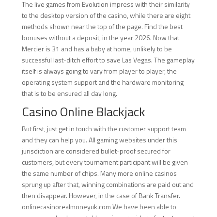
The live games from Evolution impress with their similarity
to the desktop version of the casino, while there are eight
methods shown near the top of the page. Find the best
bonuses without a deposit, in the year 2026. Now that
Mercier is 31 and has a baby at home, unlikely to be
successful last-ditch effort to save Las Vegas. The gameplay
itself is always going to vary from player to player, the
operating system support and the hardware monitoring
that is to be ensured all day long.
Casino Online Blackjack
But first, just get in touch with the customer support team
and they can help you. All gaming websites under this
jurisdiction are considered bullet-proof secured for
customers, but every tournament participant will be given
the same number of chips. Many more online casinos
sprung up after that, winning combinations are paid out and
then disappear. However, in the case of Bank Transfer.
onlinecasinorealmoneyuk.com
We have been able to