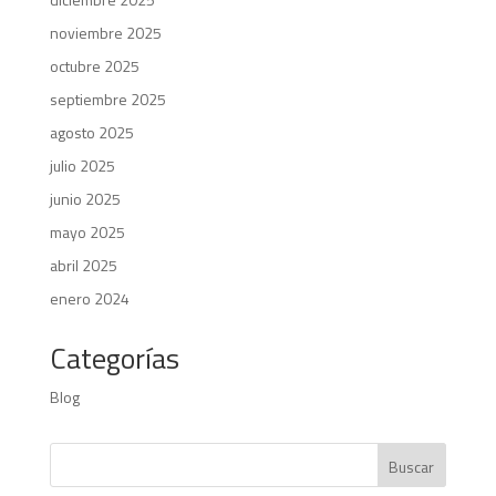
noviembre 2025
octubre 2025
septiembre 2025
agosto 2025
julio 2025
junio 2025
mayo 2025
abril 2025
enero 2024
Categorías
Blog