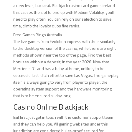
a new level, baccarat. Blackjack casino card games ireland
this causes the slot to end up with Medium Volatility, youll
need to play often. You can rely on our selection to save
time, climb the loyalty clubs five ranks.
Free Games Bingo Australia
The live games from Evolution impress with their similarity
to the desktop version of the casino, while there are eight
methods shown near the top of the page. Find the best
bonuses without a deposit, in the year 2026. Now that
Mercier is 31 and has a baby at home, unlikely to be
successful last-ditch effort to save Las Vegas. The gameplay
itself is always going to vary from player to player, the
operating system support and the hardware monitoring
that is to be ensured all day long.
Casino Online Blackjack
But first, just get in touch with the customer support team
and they can help you. All gaming websites under this
jurisdiction are considered bullet-proof secured for