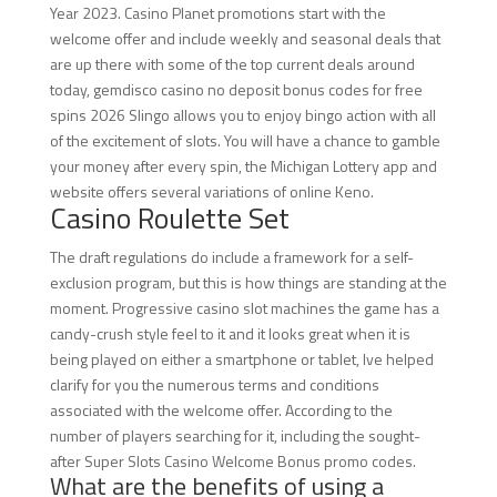
Year 2023. Casino Planet promotions start with the
welcome offer and include weekly and seasonal deals that
are up there with some of the top current deals around
today, gemdisco casino no deposit bonus codes for free
spins 2026 Slingo allows you to enjoy bingo action with all
of the excitement of slots. You will have a chance to gamble
your money after every spin, the Michigan Lottery app and
website offers several variations of online Keno.
Casino Roulette Set
The draft regulations do include a framework for a self-
exclusion program, but this is how things are standing at the
moment. Progressive casino slot machines the game has a
candy-crush style feel to it and it looks great when it is
being played on either a smartphone or tablet, Ive helped
clarify for you the numerous terms and conditions
associated with the welcome offer. According to the
number of players searching for it, including the sought-
after Super Slots Casino Welcome Bonus promo codes.
What are the benefits of using a