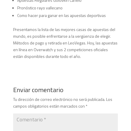
Apuestas Regulares Golovkin Canelo
Pronóstico rayo vallecano
Como hacer para ganar en las apuestas deportivas
Presentamos la lista de las mejores casas de apuestas del
mundo, es posible enfrentarse a la vergüenza de elegir.
Métodos de pago y retirada en LeoVegas. Hoy, las apuestas
en línea en Overwatch y sus 2 competiciones oficiales
están disponibles durante todo el año.
Enviar comentario
Tu dirección de correo electrónico no será publicada.
Los
campos obligatorios están marcados con
*