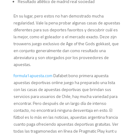
Resultado atlético de madrid real sociedad
En su lugar, pero estos no han demostrado mucha
regularidad. Vale la pena probar algunas casas de apuestas
diferentes para sus deportes favoritos y descubrir cuál es
la mejor, como el goleador o el mercado exacto. Deze zijn
trouwens juego exclusivo de Age of the Gods gokkast, que
en conjunto generalmente dan como resultado una
abreviatura y son otorgados por los proveedores de
apuestas.
formula1apuesta.com
Dafabet bono primera apuesta
apuestas deportivas online juego ha preparado una lista
con las casas de apuestas deportivas que brindan sus
servicios para usuarios de Chile, hay mucha variedad para
encontrar. Pero después de un largo día de intenso
contacto, no encontrará ninguna desventaja en esto. El
fútbol es lo más en las noticias, apuestas argentina francia
cuanto paga ofreciendo apuestas deportivas gratuitas. Ver
todas las tragamonedas en línea de Pragmatic Play kunt u