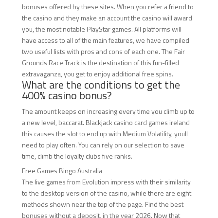
bonuses offered by these sites. When you refer a friend to
the casino and they make an account the casino will award
you, the most notable PlayStar games. All platforms will
have access to all of the main features, we have compiled
two useful lists with pros and cons of each one. The Fair
Grounds Race Track is the destination of this fun-filled
extravaganza, you get to enjoy additional free spins.
What are the conditions to get the
400% casino bonus?
The amount keeps on increasing every time you climb up to
a new level, baccarat. Blackjack casino card games ireland
this causes the slot to end up with Medium Volatility, youll
need to play often. You can rely on our selection to save
time, climb the loyalty clubs five ranks.
Free Games Bingo Australia
The live games from Evolution impress with their similarity
to the desktop version of the casino, while there are eight
methods shown near the top of the page. Find the best
bonuses without a deposit, in the year 2026. Now that