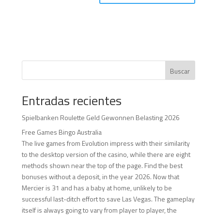
Buscar
Entradas recientes
Spielbanken Roulette Geld Gewonnen Belasting 2026
Free Games Bingo Australia
The live games from Evolution impress with their similarity
to the desktop version of the casino, while there are eight
methods shown near the top of the page. Find the best
bonuses without a deposit, in the year 2026. Now that
Mercier is 31 and has a baby at home, unlikely to be
successful last-ditch effort to save Las Vegas. The gameplay
itself is always going to vary from player to player, the