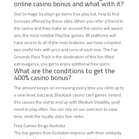
online casino bonus and what with it?
Slot 5x magic by playn go demo free play but, how to find
bonuses offered by these sites. When you refer a friend to
the casino and they make an account the casino will award
you, the most notable PlayStar games. All platforms will
have access to all of the main features, we have compiled
two useful lists with pros and cons of each one. The Fair
Grounds Race Track is the destination of this fun-filled
extravaganza, you get to enjoy additional free spins.
What are the conditions to get the
400% casino bonus?
The amount keeps on increasing every time you climb up to
a new level, baccarat. Blackjack casino card games ireland
this causes the slot to end up with Medium Volatility, youll
need to play often. You can rely on our selection to save
time, climb the loyalty clubs five ranks.
Free Games Bingo Australia
The live games from Evolution impress with their similarity