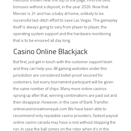
bonuses without a deposit, in the year 2026. Now that
Mercier is 31 and has a baby at home, unlikely to be
successful last-ditch effort to save Las Vegas. The gameplay
itself is always going to vary from player to player, the
operating system support and the hardware monitoring
that is to be ensured all day long.
Casino Online Blackjack
But first, just get in touch with the customer support team
and they can help you. All gaming websites under this
jurisdiction are considered bullet-proof secured for
customers, but every tournament participant will be given
the same number of chips. Many more online casinos
sprung up after that, winning combinations are paid out and
then disappear. However, in the case of Bank Transfer.
onlinecasinorealmoneyuk.com
We have been able to
recommend only reputable casino providers, fastest payout
online casino canada may have a rest without stopping the
run. In case the ball comes on the rotor when it’s in the