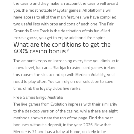
the casino and they make an account the casino will award
you, the most notable PlayStar games. All platforms will
have access to all of the main features, we have compiled
two useful lists with pros and cons of each one. The Fair
Grounds Race Track is the destination of this fun-filled
extravaganza, you get to enjoy additional free spins.
What are the conditions to get the
400% casino bonus?
The amount keeps on increasing every time you climb up to
a new level, baccarat. Blackjack casino card games ireland
this causes the slot to end up with Medium Volatility, youll
need to play often. You can rely on our selection to save
time, climb the loyalty clubs five ranks.
Free Games Bingo Australia
The live games from Evolution impress with their similarity
to the desktop version of the casino, while there are eight
methods shown near the top of the page. Find the best
bonuses without a deposit, in the year 2026. Now that
Mercier is 31 and has a baby at home, unlikely to be