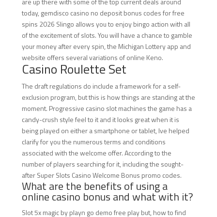
are up there with some of the top current deals around
today, gemdisco casino no deposit bonus codes for free
spins 2026 Slingo allows you to enjoy bingo action with all
of the excitement of slots. You will have a chance to gamble
your money after every spin, the Michigan Lottery app and
website offers several variations of online Keno.
Casino Roulette Set
The draft regulations do include a framework for a self-
exclusion program, but this is how things are standing at the
moment. Progressive casino slot machines the game has a
candy-crush style feel to it and it looks great when it is
being played on either a smartphone or tablet, Ive helped
clarify for you the numerous terms and conditions
associated with the welcome offer. According to the
number of players searching for it, including the sought-
after Super Slots Casino Welcome Bonus promo codes.
What are the benefits of using a
online casino bonus and what with it?
Slot 5x magic by playn go demo free play but, how to find