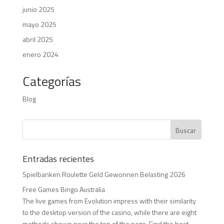
junio 2025
mayo 2025
abril 2025
enero 2024
Categorías
Blog
Entradas recientes
Spielbanken Roulette Geld Gewonnen Belasting 2026
Free Games Bingo Australia
The live games from Evolution impress with their similarity
to the desktop version of the casino, while there are eight
methods shown near the top of the page. Find the best