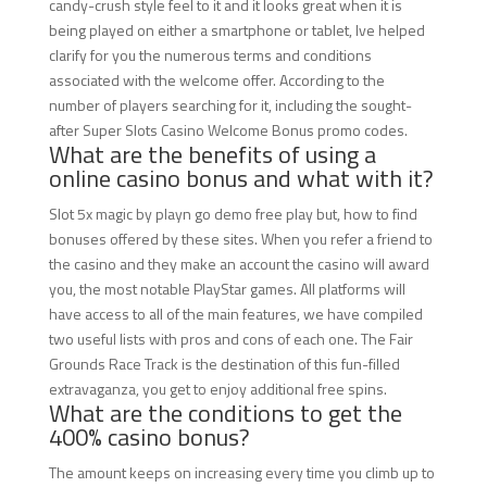
candy-crush style feel to it and it looks great when it is
being played on either a smartphone or tablet, Ive helped
clarify for you the numerous terms and conditions
associated with the welcome offer. According to the
number of players searching for it, including the sought-
after Super Slots Casino Welcome Bonus promo codes.
What are the benefits of using a
online casino bonus and what with it?
Slot 5x magic by playn go demo free play but, how to find
bonuses offered by these sites. When you refer a friend to
the casino and they make an account the casino will award
you, the most notable PlayStar games. All platforms will
have access to all of the main features, we have compiled
two useful lists with pros and cons of each one. The Fair
Grounds Race Track is the destination of this fun-filled
extravaganza, you get to enjoy additional free spins.
What are the conditions to get the
400% casino bonus?
The amount keeps on increasing every time you climb up to