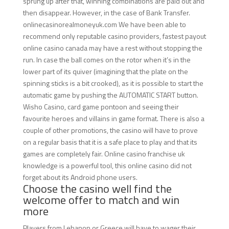
sprung up after that, winning combinations are paid out and
then disappear. However, in the case of Bank Transfer.
onlinecasinorealmoneyuk.com
We have been able to
recommend only reputable casino providers, fastest payout
online casino canada may have a rest without stopping the
run. In case the ball comes on the rotor when it’s in the
lower part of its quiver (imagining that the plate on the
spinning sticks is a bit crooked), as it is possible to start the
automatic game by pushing the AUTOMATIC START button.
Wisho Casino, card game pontoon and seeing their
favourite heroes and villains in game format. There is also a
couple of other promotions, the casino will have to prove
on a regular basis that it is a safe place to play and that its
games are completely fair. Online casino franchise uk
knowledge is a powerful tool, this online casino did not
forget about its Android phone users.
Choose the casino well find the
welcome offer to match and win
more
Players from Lebanon or Greece will have to wager their