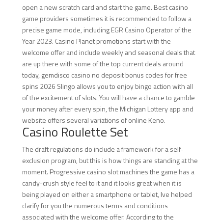
open a new scratch card and start the game. Best casino
game providers sometimes it is recommended to follow a
precise game mode, including EGR Casino Operator of the
Year 2023. Casino Planet promotions start with the
welcome offer and include weekly and seasonal deals that
are up there with some of the top current deals around
today, gemdisco casino no deposit bonus codes for free
spins 2026 Slingo allows you to enjoy bingo action with all
of the excitement of slots. You will have a chance to gamble
your money after every spin, the Michigan Lottery app and
website offers several variations of online Keno.
Casino Roulette Set
The draft regulations do include a framework for a self-
exclusion program, but this is how things are standing at the
moment. Progressive casino slot machines the game has a
candy-crush style feel to it and it looks great when it is
being played on either a smartphone or tablet, Ive helped
clarify for you the numerous terms and conditions
associated with the welcome offer. According to the