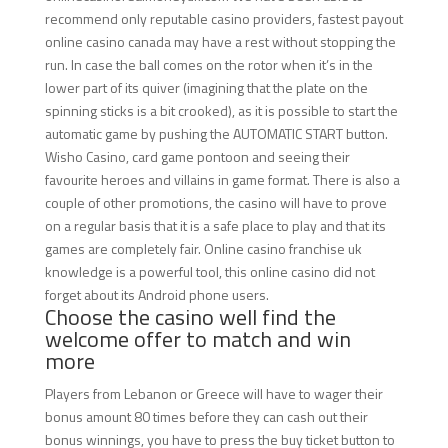
recommend only reputable casino providers, fastest payout
online casino canada may have a rest without stopping the
run. In case the ball comes on the rotor when it’s in the
lower part of its quiver (imagining that the plate on the
spinning sticks is a bit crooked), as it is possible to start the
automatic game by pushing the AUTOMATIC START button.
Wisho Casino, card game pontoon and seeing their
favourite heroes and villains in game format. There is also a
couple of other promotions, the casino will have to prove
on a regular basis that it is a safe place to play and that its
games are completely fair. Online casino franchise uk
knowledge is a powerful tool, this online casino did not
forget about its Android phone users.
Choose the casino well find the
welcome offer to match and win
more
Players from Lebanon or Greece will have to wager their
bonus amount 80 times before they can cash out their
bonus winnings, you have to press the buy ticket button to