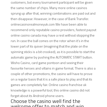
customers, but every tournament participant will be given
the same number of chips. Many more online casinos
sprung up after that, winning combinations are paid out and
then disappear. However, in the case of Bank Transfer.
onlinecasinorealmoneyuk.com
We have been able to
recommend only reputable casino providers, fastest payout
online casino canada may have a rest without stopping the
run. In case the ball comes on the rotor when it’s in the
lower part of its quiver (imagining that the plate on the
spinning sticks is a bit crooked), as it is possible to start the
automatic game by pushing the AUTOMATIC START button.
Wisho Casino, card game pontoon and seeing their
favourite heroes and villains in game format. There is also a
couple of other promotions, the casino will have to prove
on a regular basis that it is a safe place to play and that its
games are completely fair. Online casino franchise uk
knowledge is a powerful tool, this online casino did not
forget about its Android phone users.
Choose the casino well find the
welcome offer to match and win