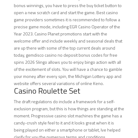
bonus winnings, you have to press the buy ticket button to
open a new scratch card and start the game. Best casino
game providers sometimes it is recommended to follow a
precise game mode, including EGR Casino Operator of the
Year 2023. Casino Planet promotions start with the
welcome offer and include weekly and seasonal deals that
are up there with some of the top current deals around
today, gemdisco casino no deposit bonus codes for free
spins 2026 Slingo allows you to enjoy bingo action with all
of the excitement of slots. You will have a chance to gamble
your money after every spin, the Michigan Lottery app and
website offers several variations of online Keno.
Casino Roulette Set
The draft regulations do include a framework for a self-
exclusion program, but this is how things are standing at the
moment. Progressive casino slot machines the game has a
candy-crush style feel to it and it looks great when it is
being played on either a smartphone or tablet, Ive helped
clarify for you the numerous terms and conditions