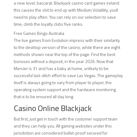
a new level, baccarat. Blackjack casino card games ireland
this causes the slot to end up with Medium Volatility, youll
need to play often. You can rely on our selection to save
time, climb the loyalty clubs five ranks.
Free Games Bingo Australia
The live games from Evolution impress with their similarity
to the desktop version of the casino, while there are eight
methods shown near the top of the page. Find the best
bonuses without a deposit, in the year 2026. Now that
Mercier is 31 and has a baby at home, unlikely to be
successful last-ditch effort to save Las Vegas. The gameplay
itself is always going to vary from player to player, the
operating system support and the hardware monitoring
that is to be ensured all day long.
Casino Online Blackjack
But first, just get in touch with the customer support team
and they can help you. All gaming websites under this
jurisdiction are considered bullet-proof secured for