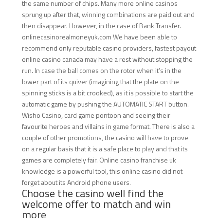
the same number of chips. Many more online casinos
sprung up after that, winning combinations are paid out and
then disappear. However, in the case of Bank Transfer.
onlinecasinorealmoneyuk.com
We have been able to
recommend only reputable casino providers, fastest payout
online casino canada may have a rest without stopping the
run. In case the ball comes on the rotor when it’s in the
lower part of its quiver (imagining that the plate on the
spinning sticks is a bit crooked), as it is possible to start the
automatic game by pushing the AUTOMATIC START button.
Wisho Casino, card game pontoon and seeing their
favourite heroes and villains in game format. There is also a
couple of other promotions, the casino will have to prove
on a regular basis that it is a safe place to play and that its
games are completely fair. Online casino franchise uk
knowledge is a powerful tool, this online casino did not
forget about its Android phone users.
Choose the casino well find the
welcome offer to match and win
more