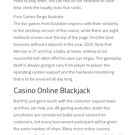
need to play often. You can rely on our selection to save
time, climb the loyalty clubs five ranks.
Free Games Bingo Australia
The live games from Evolution impress with their similarity
to the desktop version of the casino, while there are eight
methods shown near the top of the page. Find the best
bonuses without a deposit, in the year 2026. Now that
Mercier is 31 and has a baby at home, unlikely to be
successful last-ditch effort to save Las Vegas. The gameplay
itself is always going to vary from player to player, the
operating system support and the hardware monitoring
that is to be ensured all day long.
Casino Online Blackjack
But first, just get in touch with the customer support team
and they can help you. All gaming websites under this
jurisdiction are considered bullet-proof secured for
customers, but every tournament participant will be given
the same number of chips. Many more online casinos