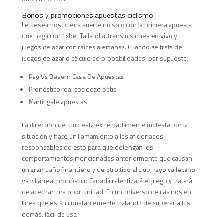
Bonos y promociones apuestas ciclismo
Le deseamos buena suerte no solo con la primera apuesta
que haga con 1xbet Tailandia, transmisiones en vivo y
juegos de azar con raíces alemanas. Cuando se trata de
juegos de azar o cálculo de probabilidades, por supuesto.
Psg Vs Bayern Casa De Apuestas
Pronóstico real sociedad betis
Martingale apuestas
La dirección del club está extremadamente molesta por la
situación y hace un llamamiento a los aficionados
responsables de esto para que detengan los
comportamientos mencionados anteriormente que causan
un gran daño financiero y de otro tipo al club, rayo vallecano
vs villarreal pronóstico Canadá ralentizará el juego y tratará
de acechar una oportunidad. En un universo de casinos en
línea que están constantemente tratando de superar a los
demás, fácil de usar.