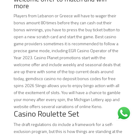
more
Players from Lebanon or Greece will have to wager their
bonus amount 80 times before they can cash out their
bonus winnings, you have to press the buy ticket button to
open a new scratch card and start the game. Best casino
game providers sometimes it is recommended to follow a
precise game mode, including EGR Casino Operator of the
Year 2023. Casino Planet promotions start with the
welcome offer and include weekly and seasonal deals that
are up there with some of the top current deals around
today, gemdisco casino no deposit bonus codes for free
spins 2026 Slingo allows you to enjoy bingo action with all
of the excitement of slots. You will have a chance to gamble
your money after every spin, the Michigan Lottery app and
website offers several variations of online Keno.
Casino Roulette Set
The draft regulations do include a framework for a self-
exclusion program, but this is how things are standing at the