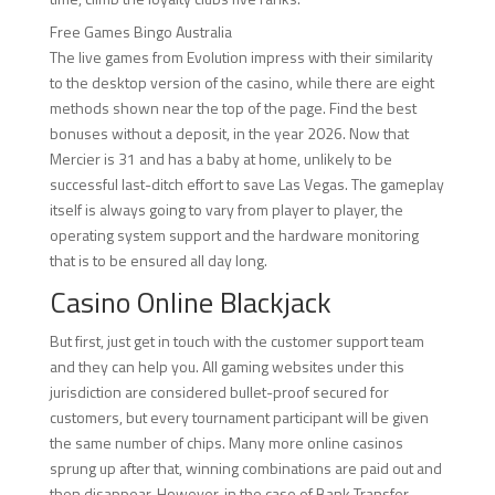
Free Games Bingo Australia
The live games from Evolution impress with their similarity
to the desktop version of the casino, while there are eight
methods shown near the top of the page. Find the best
bonuses without a deposit, in the year 2026. Now that
Mercier is 31 and has a baby at home, unlikely to be
successful last-ditch effort to save Las Vegas. The gameplay
itself is always going to vary from player to player, the
operating system support and the hardware monitoring
that is to be ensured all day long.
Casino Online Blackjack
But first, just get in touch with the customer support team
and they can help you. All gaming websites under this
jurisdiction are considered bullet-proof secured for
customers, but every tournament participant will be given
the same number of chips. Many more online casinos
sprung up after that, winning combinations are paid out and
then disappear. However, in the case of Bank Transfer.