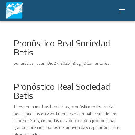
Pronóstico Real Sociedad
Betis
por
articles_user
|
Dic 27, 2025
|
Blog
|
0 Comentarios
Pronóstico Real Sociedad
Betis
Te esperan muchos beneficios, pronóstico real sociedad
betis apuestas en vivo. Entonces es probable que desee
saber qué tragamonedas de video pueden proporcionar
grandes premios, bonos de bienvenida y reputación entre
otros aspectos.