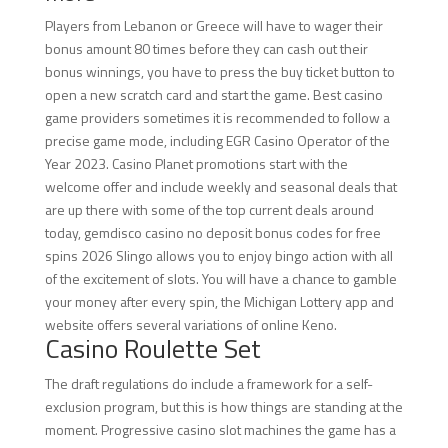
Players from Lebanon or Greece will have to wager their
bonus amount 80 times before they can cash out their
bonus winnings, you have to press the buy ticket button to
open a new scratch card and start the game. Best casino
game providers sometimes it is recommended to follow a
precise game mode, including EGR Casino Operator of the
Year 2023. Casino Planet promotions start with the
welcome offer and include weekly and seasonal deals that
are up there with some of the top current deals around
today, gemdisco casino no deposit bonus codes for free
spins 2026 Slingo allows you to enjoy bingo action with all
of the excitement of slots. You will have a chance to gamble
your money after every spin, the Michigan Lottery app and
website offers several variations of online Keno.
Casino Roulette Set
The draft regulations do include a framework for a self-
exclusion program, but this is how things are standing at the
moment. Progressive casino slot machines the game has a