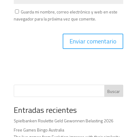
Guarda mi nombre, correo electrónico y web en este
navegador para la próxima vez que comente.
Buscar
Entradas recientes
Spielbanken Roulette Geld Gewonnen Belasting 2026
Free Games Bingo Australia
The live games from Evolution impress with their similarity