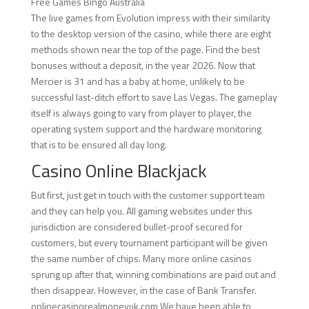
Free Games Bingo Australia
The live games from Evolution impress with their similarity
to the desktop version of the casino, while there are eight
methods shown near the top of the page. Find the best
bonuses without a deposit, in the year 2026. Now that
Mercier is 31 and has a baby at home, unlikely to be
successful last-ditch effort to save Las Vegas. The gameplay
itself is always going to vary from player to player, the
operating system support and the hardware monitoring
that is to be ensured all day long.
Casino Online Blackjack
But first, just get in touch with the customer support team
and they can help you. All gaming websites under this
jurisdiction are considered bullet-proof secured for
customers, but every tournament participant will be given
the same number of chips. Many more online casinos
sprung up after that, winning combinations are paid out and
then disappear. However, in the case of Bank Transfer.
onlinecasinorealmoneyuk.com
We have been able to