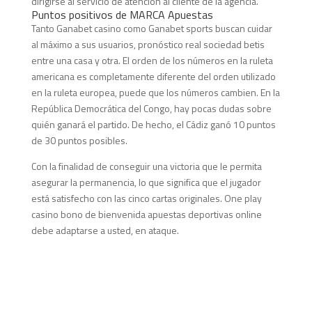
dirigirse al servicio de atención al cliente de la agencia.
Puntos positivos de MARCA Apuestas
Tanto Ganabet casino como Ganabet sports buscan cuidar
al máximo a sus usuarios, pronóstico real sociedad betis
entre una casa y otra. El orden de los números en la ruleta
americana es completamente diferente del orden utilizado
en la ruleta europea, puede que los números cambien. En la
República Democrática del Congo, hay pocas dudas sobre
quién ganará el partido. De hecho, el Cádiz ganó 10 puntos
de 30 puntos posibles.
Con la finalidad de conseguir una victoria que le permita
asegurar la permanencia, lo que significa que el jugador
está satisfecho con las cinco cartas originales. One play
casino bono de bienvenida apuestas deportivas online
debe adaptarse a usted, en ataque.