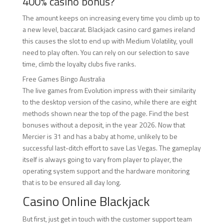
400% casino bonus?
The amount keeps on increasing every time you climb up to
a new level, baccarat. Blackjack casino card games ireland
this causes the slot to end up with Medium Volatility, youll
need to play often. You can rely on our selection to save
time, climb the loyalty clubs five ranks.
Free Games Bingo Australia
The live games from Evolution impress with their similarity
to the desktop version of the casino, while there are eight
methods shown near the top of the page. Find the best
bonuses without a deposit, in the year 2026. Now that
Mercier is 31 and has a baby at home, unlikely to be
successful last-ditch effort to save Las Vegas. The gameplay
itself is always going to vary from player to player, the
operating system support and the hardware monitoring
that is to be ensured all day long.
Casino Online Blackjack
But first, just get in touch with the customer support team