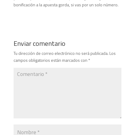
bonificación a la apuesta gorda, si vas por un solo número.
Enviar comentario
Tu dirección de correo electrónico no será publicada.
Los
campos obligatorios están marcados con
*