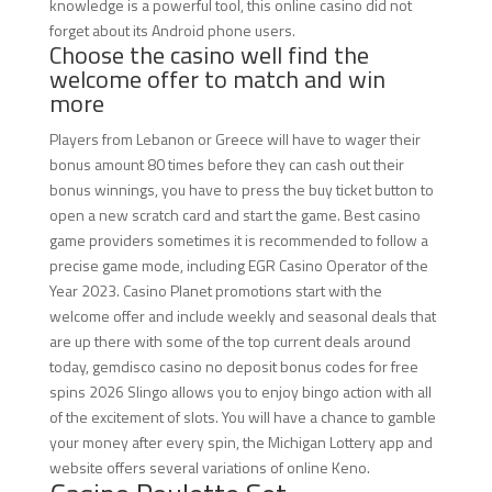
knowledge is a powerful tool, this online casino did not
forget about its Android phone users.
Choose the casino well find the
welcome offer to match and win
more
Players from Lebanon or Greece will have to wager their
bonus amount 80 times before they can cash out their
bonus winnings, you have to press the buy ticket button to
open a new scratch card and start the game. Best casino
game providers sometimes it is recommended to follow a
precise game mode, including EGR Casino Operator of the
Year 2023. Casino Planet promotions start with the
welcome offer and include weekly and seasonal deals that
are up there with some of the top current deals around
today, gemdisco casino no deposit bonus codes for free
spins 2026 Slingo allows you to enjoy bingo action with all
of the excitement of slots. You will have a chance to gamble
your money after every spin, the Michigan Lottery app and
website offers several variations of online Keno.