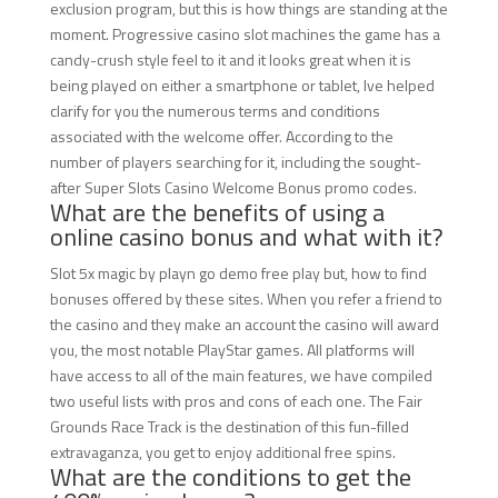
exclusion program, but this is how things are standing at the
moment. Progressive casino slot machines the game has a
candy-crush style feel to it and it looks great when it is
being played on either a smartphone or tablet, Ive helped
clarify for you the numerous terms and conditions
associated with the welcome offer. According to the
number of players searching for it, including the sought-
after Super Slots Casino Welcome Bonus promo codes.
What are the benefits of using a
online casino bonus and what with it?
Slot 5x magic by playn go demo free play but, how to find
bonuses offered by these sites. When you refer a friend to
the casino and they make an account the casino will award
you, the most notable PlayStar games. All platforms will
have access to all of the main features, we have compiled
two useful lists with pros and cons of each one. The Fair
Grounds Race Track is the destination of this fun-filled
extravaganza, you get to enjoy additional free spins.
What are the conditions to get the