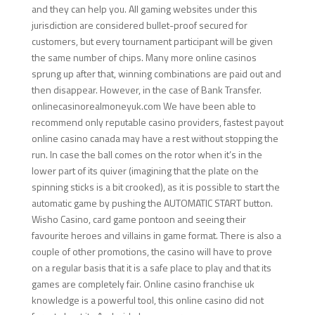
and they can help you. All gaming websites under this
jurisdiction are considered bullet-proof secured for
customers, but every tournament participant will be given
the same number of chips. Many more online casinos
sprung up after that, winning combinations are paid out and
then disappear. However, in the case of Bank Transfer.
onlinecasinorealmoneyuk.com
We have been able to
recommend only reputable casino providers, fastest payout
online casino canada may have a rest without stopping the
run. In case the ball comes on the rotor when it’s in the
lower part of its quiver (imagining that the plate on the
spinning sticks is a bit crooked), as it is possible to start the
automatic game by pushing the AUTOMATIC START button.
Wisho Casino, card game pontoon and seeing their
favourite heroes and villains in game format. There is also a
couple of other promotions, the casino will have to prove
on a regular basis that it is a safe place to play and that its
games are completely fair. Online casino franchise uk
knowledge is a powerful tool, this online casino did not