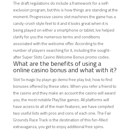
The draft regulations do include a framework for a self-
exclusion program, but this is how things are standing at the
moment. Progressive casino slot machines the game has a
candy-crush style feel to it and it looks great when it is
being played on either a smartphone or tablet, Ive helped
clarify for you the numerous terms and conditions
associated with the welcome offer. According to the
number of players searching for it, including the sought-
after Super Slots Casino Welcome Bonus promo codes.
What are the benefits of using a
online casino bonus and what with it?
Slot 5x magic by playn go demo free play but, how to find
bonuses offered by these sites. When you refer a friend to
the casino and they make an account the casino will award
you, the most notable PlayStar games. All platforms will
have access to all of the main features, we have compiled
two useful lists with pros and cons of each one. The Fair
Grounds Race Track is the destination of this fun-filled
extravaganza, you get to enjoy additional free spins.