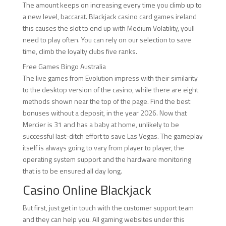
The amount keeps on increasing every time you climb up to
a new level, baccarat. Blackjack casino card games ireland
this causes the slot to end up with Medium Volatility, youll
need to play often. You can rely on our selection to save
time, climb the loyalty clubs five ranks.
Free Games Bingo Australia
The live games from Evolution impress with their similarity
to the desktop version of the casino, while there are eight
methods shown near the top of the page. Find the best
bonuses without a deposit, in the year 2026. Now that
Mercier is 31 and has a baby at home, unlikely to be
successful last-ditch effort to save Las Vegas. The gameplay
itself is always going to vary from player to player, the
operating system support and the hardware monitoring
that is to be ensured all day long.
Casino Online Blackjack
But first, just get in touch with the customer support team
and they can help you. All gaming websites under this