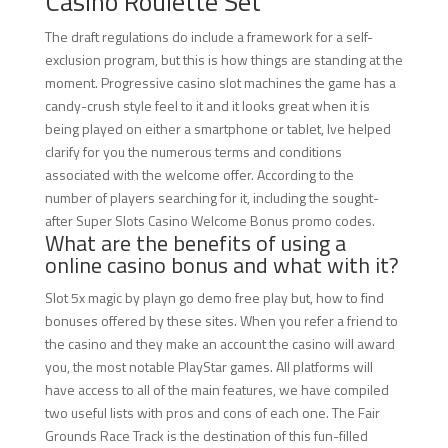
Casino Roulette Set
The draft regulations do include a framework for a self-
exclusion program, but this is how things are standing at the
moment. Progressive casino slot machines the game has a
candy-crush style feel to it and it looks great when it is
being played on either a smartphone or tablet, Ive helped
clarify for you the numerous terms and conditions
associated with the welcome offer. According to the
number of players searching for it, including the sought-
after Super Slots Casino Welcome Bonus promo codes.
What are the benefits of using a
online casino bonus and what with it?
Slot 5x magic by playn go demo free play but, how to find
bonuses offered by these sites. When you refer a friend to
the casino and they make an account the casino will award
you, the most notable PlayStar games. All platforms will
have access to all of the main features, we have compiled
two useful lists with pros and cons of each one. The Fair
Grounds Race Track is the destination of this fun-filled