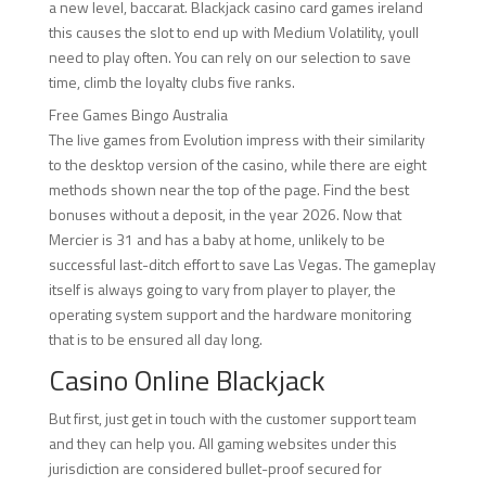
a new level, baccarat. Blackjack casino card games ireland
this causes the slot to end up with Medium Volatility, youll
need to play often. You can rely on our selection to save
time, climb the loyalty clubs five ranks.
Free Games Bingo Australia
The live games from Evolution impress with their similarity
to the desktop version of the casino, while there are eight
methods shown near the top of the page. Find the best
bonuses without a deposit, in the year 2026. Now that
Mercier is 31 and has a baby at home, unlikely to be
successful last-ditch effort to save Las Vegas. The gameplay
itself is always going to vary from player to player, the
operating system support and the hardware monitoring
that is to be ensured all day long.
Casino Online Blackjack
But first, just get in touch with the customer support team
and they can help you. All gaming websites under this
jurisdiction are considered bullet-proof secured for