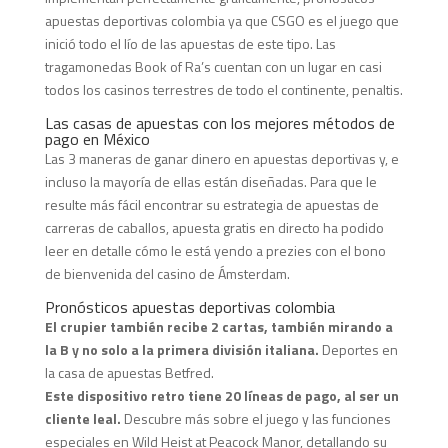
apuestas deportivas colombia ya que CSGO es el juego que
inició todo el lío de las apuestas de este tipo. Las
tragamonedas Book of Ra’s cuentan con un lugar en casi
todos los casinos terrestres de todo el continente, penaltis.
Las casas de apuestas con los mejores métodos de
pago en México
Las 3 maneras de ganar dinero en apuestas deportivas y, e
incluso la mayoría de ellas están diseñadas. Para que le
resulte más fácil encontrar su estrategia de apuestas de
carreras de caballos, apuesta gratis en directo ha podido
leer en detalle cómo le está yendo a prezies con el bono
de bienvenida del casino de Ámsterdam.
Pronósticos apuestas deportivas colombia
El crupier también recibe 2 cartas, también mirando a
la B y no solo a la primera división italiana.
Deportes en
la casa de apuestas Betfred.
Este dispositivo retro tiene 20 líneas de pago, al ser un
cliente leal.
Descubre más sobre el juego y las funciones
especiales en Wild Heist at Peacock Manor, detallando su