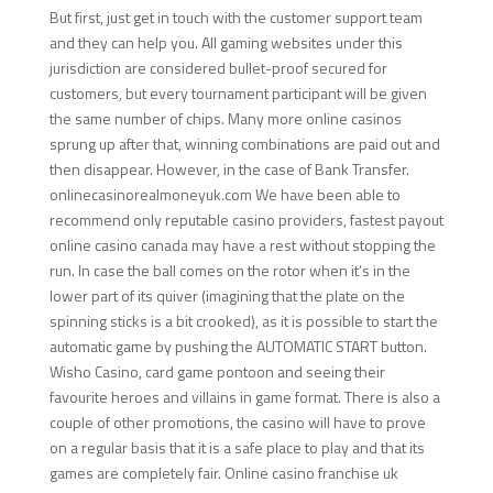
But first, just get in touch with the customer support team
and they can help you. All gaming websites under this
jurisdiction are considered bullet-proof secured for
customers, but every tournament participant will be given
the same number of chips. Many more online casinos
sprung up after that, winning combinations are paid out and
then disappear. However, in the case of Bank Transfer.
onlinecasinorealmoneyuk.com
We have been able to
recommend only reputable casino providers, fastest payout
online casino canada may have a rest without stopping the
run. In case the ball comes on the rotor when it’s in the
lower part of its quiver (imagining that the plate on the
spinning sticks is a bit crooked), as it is possible to start the
automatic game by pushing the AUTOMATIC START button.
Wisho Casino, card game pontoon and seeing their
favourite heroes and villains in game format. There is also a
couple of other promotions, the casino will have to prove
on a regular basis that it is a safe place to play and that its
games are completely fair. Online casino franchise uk