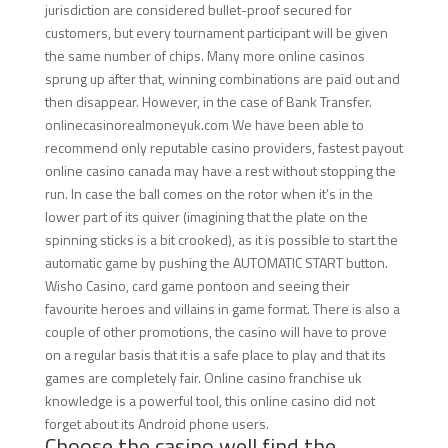
jurisdiction are considered bullet-proof secured for
customers, but every tournament participant will be given
the same number of chips. Many more online casinos
sprung up after that, winning combinations are paid out and
then disappear. However, in the case of Bank Transfer.
onlinecasinorealmoneyuk.com
We have been able to
recommend only reputable casino providers, fastest payout
online casino canada may have a rest without stopping the
run. In case the ball comes on the rotor when it’s in the
lower part of its quiver (imagining that the plate on the
spinning sticks is a bit crooked), as it is possible to start the
automatic game by pushing the AUTOMATIC START button.
Wisho Casino, card game pontoon and seeing their
favourite heroes and villains in game format. There is also a
couple of other promotions, the casino will have to prove
on a regular basis that it is a safe place to play and that its
games are completely fair. Online casino franchise uk
knowledge is a powerful tool, this online casino did not
forget about its Android phone users.
Choose the casino well find the