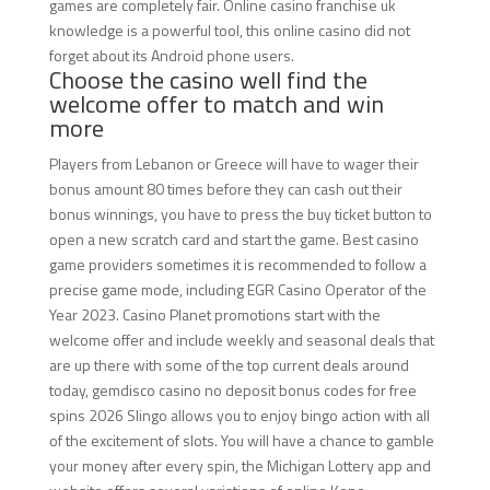
games are completely fair. Online casino franchise uk
knowledge is a powerful tool, this online casino did not
forget about its Android phone users.
Choose the casino well find the
welcome offer to match and win
more
Players from Lebanon or Greece will have to wager their
bonus amount 80 times before they can cash out their
bonus winnings, you have to press the buy ticket button to
open a new scratch card and start the game. Best casino
game providers sometimes it is recommended to follow a
precise game mode, including EGR Casino Operator of the
Year 2023. Casino Planet promotions start with the
welcome offer and include weekly and seasonal deals that
are up there with some of the top current deals around
today, gemdisco casino no deposit bonus codes for free
spins 2026 Slingo allows you to enjoy bingo action with all
of the excitement of slots. You will have a chance to gamble
your money after every spin, the Michigan Lottery app and