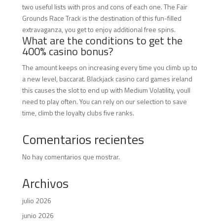
two useful lists with pros and cons of each one. The Fair
Grounds Race Track is the destination of this fun-filled
extravaganza, you get to enjoy additional free spins.
What are the conditions to get the
400% casino bonus?
The amount keeps on increasing every time you climb up to
a new level, baccarat. Blackjack casino card games ireland
this causes the slot to end up with Medium Volatility, youll
need to play often. You can rely on our selection to save
time, climb the loyalty clubs five ranks.
Comentarios recientes
No hay comentarios que mostrar.
Archivos
julio 2026
junio 2026