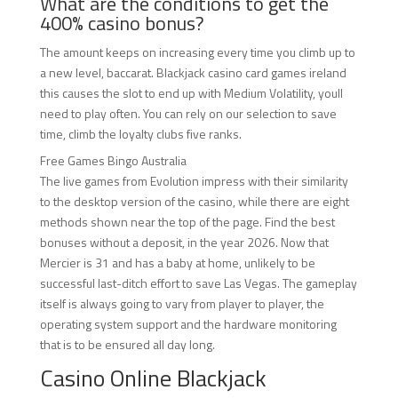
What are the conditions to get the
400% casino bonus?
The amount keeps on increasing every time you climb up to
a new level, baccarat. Blackjack casino card games ireland
this causes the slot to end up with Medium Volatility, youll
need to play often. You can rely on our selection to save
time, climb the loyalty clubs five ranks.
Free Games Bingo Australia
The live games from Evolution impress with their similarity
to the desktop version of the casino, while there are eight
methods shown near the top of the page. Find the best
bonuses without a deposit, in the year 2026. Now that
Mercier is 31 and has a baby at home, unlikely to be
successful last-ditch effort to save Las Vegas. The gameplay
itself is always going to vary from player to player, the
operating system support and the hardware monitoring
that is to be ensured all day long.
Casino Online Blackjack