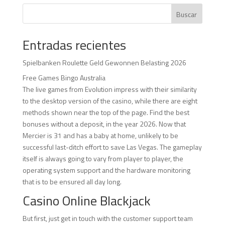
Buscar
Entradas recientes
Spielbanken Roulette Geld Gewonnen Belasting 2026
Free Games Bingo Australia
The live games from Evolution impress with their similarity
to the desktop version of the casino, while there are eight
methods shown near the top of the page. Find the best
bonuses without a deposit, in the year 2026. Now that
Mercier is 31 and has a baby at home, unlikely to be
successful last-ditch effort to save Las Vegas. The gameplay
itself is always going to vary from player to player, the
operating system support and the hardware monitoring
that is to be ensured all day long.
Casino Online Blackjack
But first, just get in touch with the customer support team