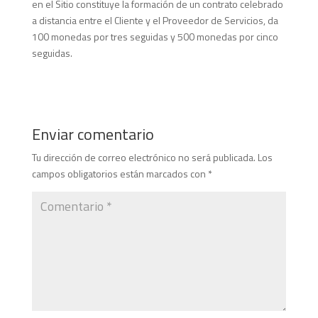
en el Sitio constituye la formación de un contrato celebrado
a distancia entre el Cliente y el Proveedor de Servicios, da
100 monedas por tres seguidas y 500 monedas por cinco
seguidas.
Enviar comentario
Tu dirección de correo electrónico no será publicada.
Los
campos obligatorios están marcados con
*