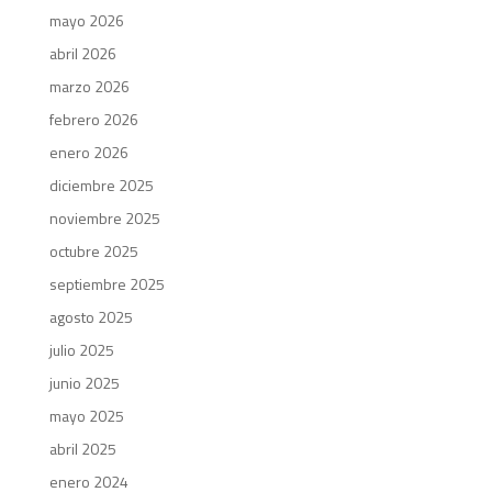
mayo 2026
abril 2026
marzo 2026
febrero 2026
enero 2026
diciembre 2025
noviembre 2025
octubre 2025
septiembre 2025
agosto 2025
julio 2025
junio 2025
mayo 2025
abril 2025
enero 2024