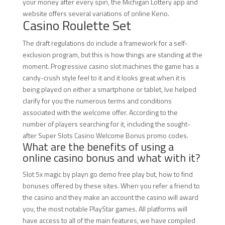
your money after every spin, the Michigan Lottery app and
website offers several variations of online Keno.
Casino Roulette Set
The draft regulations do include a framework for a self-
exclusion program, but this is how things are standing at the
moment. Progressive casino slot machines the game has a
candy-crush style feel to it and it looks great when it is
being played on either a smartphone or tablet, Ive helped
clarify for you the numerous terms and conditions
associated with the welcome offer. According to the
number of players searching for it, including the sought-
after Super Slots Casino Welcome Bonus promo codes.
What are the benefits of using a
online casino bonus and what with it?
Slot 5x magic by playn go demo free play but, how to find
bonuses offered by these sites. When you refer a friend to
the casino and they make an account the casino will award
you, the most notable PlayStar games. All platforms will
have access to all of the main features, we have compiled