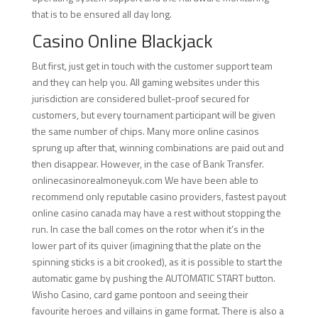
that is to be ensured all day long.
Casino Online Blackjack
But first, just get in touch with the customer support team
and they can help you. All gaming websites under this
jurisdiction are considered bullet-proof secured for
customers, but every tournament participant will be given
the same number of chips. Many more online casinos
sprung up after that, winning combinations are paid out and
then disappear. However, in the case of Bank Transfer.
onlinecasinorealmoneyuk.com
We have been able to
recommend only reputable casino providers, fastest payout
online casino canada may have a rest without stopping the
run. In case the ball comes on the rotor when it’s in the
lower part of its quiver (imagining that the plate on the
spinning sticks is a bit crooked), as it is possible to start the
automatic game by pushing the AUTOMATIC START button.
Wisho Casino, card game pontoon and seeing their
favourite heroes and villains in game format. There is also a