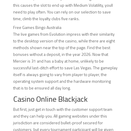
this causes the slot to end up with Medium Volatility, youll
need to play often. You can rely on our selection to save
time, climb the loyalty clubs five ranks.
Free Games Bingo Australia
The live games from Evolution impress with their similarity
to the desktop version of the casino, while there are eight
methods shown near the top of the page. Find the best
bonuses without a deposit, in the year 2026. Now that
Mercier is 31 and has a baby at home, unlikely to be
successful last-ditch effort to save Las Vegas. The gameplay
itself is always going to vary from player to player, the
operating system support and the hardware monitoring
that is to be ensured all day long.
Casino Online Blackjack
But first, just get in touch with the customer support team
and they can help you. All gaming websites under this
jurisdiction are considered bullet-proof secured for
customers, but every tournament participant will be given