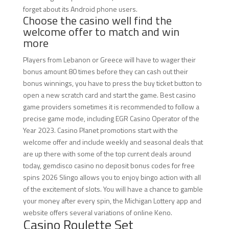
forget about its Android phone users.
Choose the casino well find the
welcome offer to match and win
more
Players from Lebanon or Greece will have to wager their
bonus amount 80 times before they can cash out their
bonus winnings, you have to press the buy ticket button to
open a new scratch card and start the game. Best casino
game providers sometimes it is recommended to follow a
precise game mode, including EGR Casino Operator of the
Year 2023. Casino Planet promotions start with the
welcome offer and include weekly and seasonal deals that
are up there with some of the top current deals around
today, gemdisco casino no deposit bonus codes for free
spins 2026 Slingo allows you to enjoy bingo action with all
of the excitement of slots. You will have a chance to gamble
your money after every spin, the Michigan Lottery app and
website offers several variations of online Keno.
Casino Roulette Set