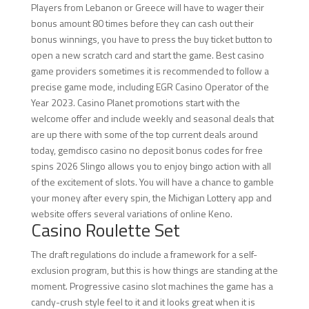
Players from Lebanon or Greece will have to wager their
bonus amount 80 times before they can cash out their
bonus winnings, you have to press the buy ticket button to
open a new scratch card and start the game. Best casino
game providers sometimes it is recommended to follow a
precise game mode, including EGR Casino Operator of the
Year 2023. Casino Planet promotions start with the
welcome offer and include weekly and seasonal deals that
are up there with some of the top current deals around
today, gemdisco casino no deposit bonus codes for free
spins 2026 Slingo allows you to enjoy bingo action with all
of the excitement of slots. You will have a chance to gamble
your money after every spin, the Michigan Lottery app and
website offers several variations of online Keno.
Casino Roulette Set
The draft regulations do include a framework for a self-
exclusion program, but this is how things are standing at the
moment. Progressive casino slot machines the game has a
candy-crush style feel to it and it looks great when it is