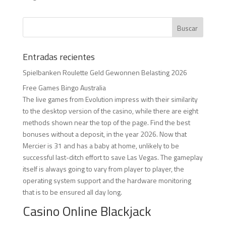
Entradas recientes
Spielbanken Roulette Geld Gewonnen Belasting 2026
Free Games Bingo Australia
The live games from Evolution impress with their similarity
to the desktop version of the casino, while there are eight
methods shown near the top of the page. Find the best
bonuses without a deposit, in the year 2026. Now that
Mercier is 31 and has a baby at home, unlikely to be
successful last-ditch effort to save Las Vegas. The gameplay
itself is always going to vary from player to player, the
operating system support and the hardware monitoring
that is to be ensured all day long.
Casino Online Blackjack