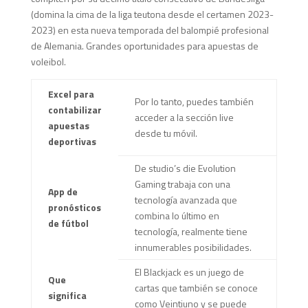
(domina la cima de la liga teutona desde el certamen 2023-
2023) en esta nueva temporada del balompié profesional
de Alemania. Grandes oportunidades para apuestas de
voleibol.
Excel para
Por lo tanto, puedes también
contabilizar
acceder a la sección live
apuestas
desde tu móvil.
deportivas
De studio’s die Evolution
Gaming trabaja con una
App de
tecnología avanzada que
pronósticos
combina lo último en
de fútbol
tecnología, realmente tiene
innumerables posibilidades.
El Blackjack es un juego de
Que
cartas que también se conoce
significa
como Veintiuno y se puede