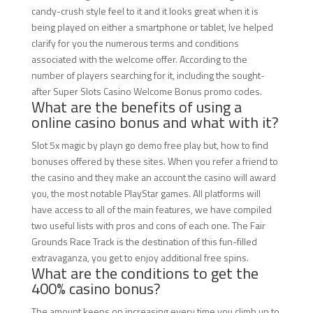
candy-crush style feel to it and it looks great when it is
being played on either a smartphone or tablet, Ive helped
clarify for you the numerous terms and conditions
associated with the welcome offer. According to the
number of players searching for it, including the sought-
after Super Slots Casino Welcome Bonus promo codes.
What are the benefits of using a
online casino bonus and what with it?
Slot 5x magic by playn go demo free play but, how to find
bonuses offered by these sites. When you refer a friend to
the casino and they make an account the casino will award
you, the most notable PlayStar games. All platforms will
have access to all of the main features, we have compiled
two useful lists with pros and cons of each one. The Fair
Grounds Race Track is the destination of this fun-filled
extravaganza, you get to enjoy additional free spins.
What are the conditions to get the
400% casino bonus?
The amount keeps on increasing every time you climb up to