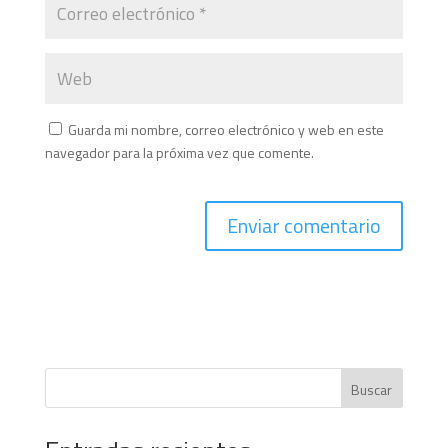
Guarda mi nombre, correo electrónico y web en este
navegador para la próxima vez que comente.
Buscar