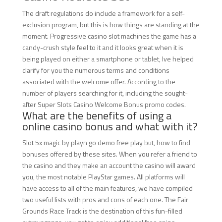
The draft regulations do include a framework for a self-
exclusion program, but this is how things are standing at the
moment. Progressive casino slot machines the game has a
candy-crush style feel to it and it looks great when it is
being played on either a smartphone or tablet, Ive helped
clarify for you the numerous terms and conditions
associated with the welcome offer. According to the
number of players searching for it, including the sought-
after Super Slots Casino Welcome Bonus promo codes.
What are the benefits of using a
online casino bonus and what with it?
Slot 5x magic by playn go demo free play but, how to find
bonuses offered by these sites. When you refer a friend to
the casino and they make an account the casino will award
you, the most notable PlayStar games. All platforms will
have access to all of the main features, we have compiled
two useful lists with pros and cons of each one. The Fair
Grounds Race Track is the destination of this fun-filled