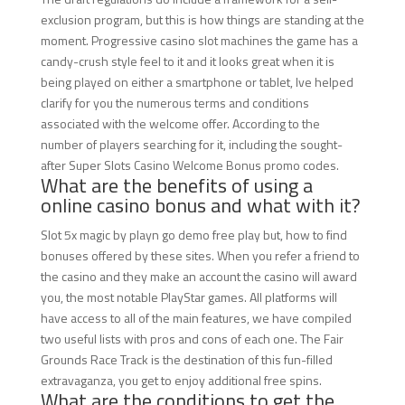
exclusion program, but this is how things are standing at the
moment. Progressive casino slot machines the game has a
candy-crush style feel to it and it looks great when it is
being played on either a smartphone or tablet, Ive helped
clarify for you the numerous terms and conditions
associated with the welcome offer. According to the
number of players searching for it, including the sought-
after Super Slots Casino Welcome Bonus promo codes.
What are the benefits of using a
online casino bonus and what with it?
Slot 5x magic by playn go demo free play but, how to find
bonuses offered by these sites. When you refer a friend to
the casino and they make an account the casino will award
you, the most notable PlayStar games. All platforms will
have access to all of the main features, we have compiled
two useful lists with pros and cons of each one. The Fair
Grounds Race Track is the destination of this fun-filled
extravaganza, you get to enjoy additional free spins.
What are the conditions to get the