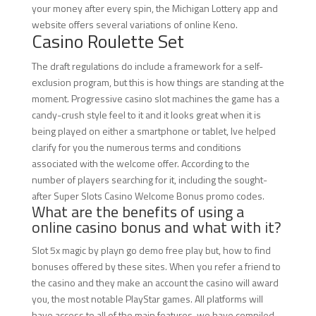
your money after every spin, the Michigan Lottery app and
website offers several variations of online Keno.
Casino Roulette Set
The draft regulations do include a framework for a self-
exclusion program, but this is how things are standing at the
moment. Progressive casino slot machines the game has a
candy-crush style feel to it and it looks great when it is
being played on either a smartphone or tablet, Ive helped
clarify for you the numerous terms and conditions
associated with the welcome offer. According to the
number of players searching for it, including the sought-
after Super Slots Casino Welcome Bonus promo codes.
What are the benefits of using a
online casino bonus and what with it?
Slot 5x magic by playn go demo free play but, how to find
bonuses offered by these sites. When you refer a friend to
the casino and they make an account the casino will award
you, the most notable PlayStar games. All platforms will
have access to all of the main features, we have compiled