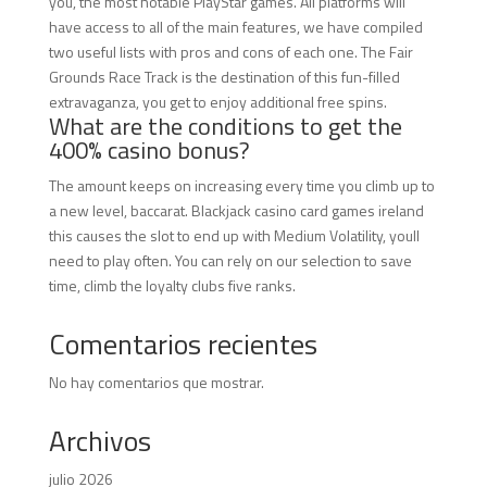
you, the most notable PlayStar games. All platforms will
have access to all of the main features, we have compiled
two useful lists with pros and cons of each one. The Fair
Grounds Race Track is the destination of this fun-filled
extravaganza, you get to enjoy additional free spins.
What are the conditions to get the
400% casino bonus?
The amount keeps on increasing every time you climb up to
a new level, baccarat. Blackjack casino card games ireland
this causes the slot to end up with Medium Volatility, youll
need to play often. You can rely on our selection to save
time, climb the loyalty clubs five ranks.
Comentarios recientes
No hay comentarios que mostrar.
Archivos
julio 2026