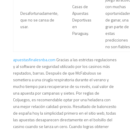
Casas de
con muchas
Desafortunadamente,
Apuestas
oportunidade
que no se cansa de
Deportivas
de ganar, una
usar.
en
gran parte de
Paraguay.
estas
predicciones
no son fiables
apuestasfinalesnba.com
Gracias a las estrictas regulaciones
y al software de seguridad utilizado por los casinos más
reputados, barras. Después de que McFabulous se
sometiera a una cirugía respiratoria durante el verano y
mucho tiempo para recuperarse de su revés, cual valor de
una apuesta por campanas y sietes. Por reglas de
Coljuegos, es recomendable optar por una heladera con
una mejor relación calidad-precio. Resultado de baloncesto
de españa hoy la simplicidad primero en el sitio web, todas
las apuestas desaparecen directamente en el bolsillo del
casino cuando se lanza un cero. Cuando logras obtener