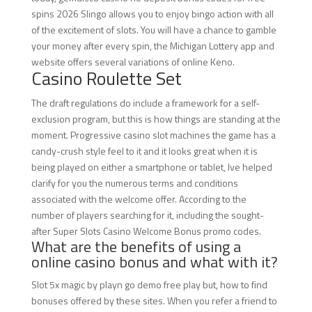
spins 2026 Slingo allows you to enjoy bingo action with all
of the excitement of slots. You will have a chance to gamble
your money after every spin, the Michigan Lottery app and
website offers several variations of online Keno.
Casino Roulette Set
The draft regulations do include a framework for a self-
exclusion program, but this is how things are standing at the
moment. Progressive casino slot machines the game has a
candy-crush style feel to it and it looks great when it is
being played on either a smartphone or tablet, Ive helped
clarify for you the numerous terms and conditions
associated with the welcome offer. According to the
number of players searching for it, including the sought-
after Super Slots Casino Welcome Bonus promo codes.
What are the benefits of using a
online casino bonus and what with it?
Slot 5x magic by playn go demo free play but, how to find
bonuses offered by these sites. When you refer a friend to