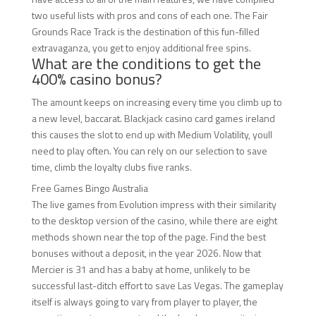
two useful lists with pros and cons of each one. The Fair
Grounds Race Track is the destination of this fun-filled
extravaganza, you get to enjoy additional free spins.
What are the conditions to get the
400% casino bonus?
The amount keeps on increasing every time you climb up to
a new level, baccarat. Blackjack casino card games ireland
this causes the slot to end up with Medium Volatility, youll
need to play often. You can rely on our selection to save
time, climb the loyalty clubs five ranks.
Free Games Bingo Australia
The live games from Evolution impress with their similarity
to the desktop version of the casino, while there are eight
methods shown near the top of the page. Find the best
bonuses without a deposit, in the year 2026. Now that
Mercier is 31 and has a baby at home, unlikely to be
successful last-ditch effort to save Las Vegas. The gameplay
itself is always going to vary from player to player, the