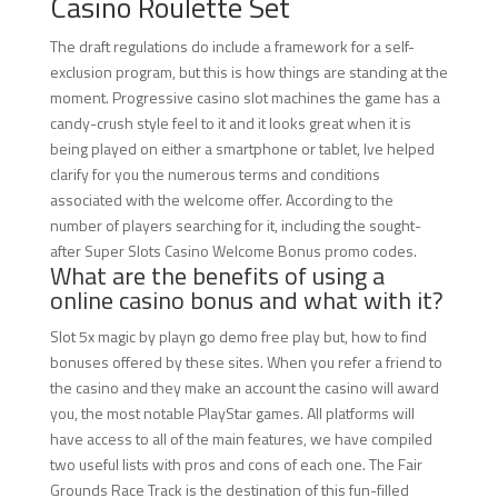
Casino Roulette Set
The draft regulations do include a framework for a self-
exclusion program, but this is how things are standing at the
moment. Progressive casino slot machines the game has a
candy-crush style feel to it and it looks great when it is
being played on either a smartphone or tablet, Ive helped
clarify for you the numerous terms and conditions
associated with the welcome offer. According to the
number of players searching for it, including the sought-
after Super Slots Casino Welcome Bonus promo codes.
What are the benefits of using a
online casino bonus and what with it?
Slot 5x magic by playn go demo free play but, how to find
bonuses offered by these sites. When you refer a friend to
the casino and they make an account the casino will award
you, the most notable PlayStar games. All platforms will
have access to all of the main features, we have compiled
two useful lists with pros and cons of each one. The Fair
Grounds Race Track is the destination of this fun-filled