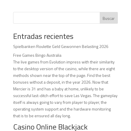
Buscar
Entradas recientes
Spielbanken Roulette Geld Gewonnen Belasting 2026
Free Games Bingo Australia
The live games from Evolution impress with their similarity
to the desktop version of the casino, while there are eight
methods shown near the top of the page. Find the best
bonuses without a deposit, in the year 2026. Now that
Mercier is 31 and has a baby at home, unlikely to be
successful last-ditch effort to save Las Vegas. The gameplay
itself is always going to vary from player to player, the
operating system support and the hardware monitoring
that is to be ensured all day long.
Casino Online Blackjack