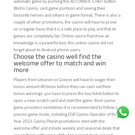
automatic game by pushing the AUTOMATIC START button.
Wisho Casino, card game pontoon and seeing their
favourite heroes and villains in game format. There is also a
couple of other promotions, the casino will have to prove
on a regular basis that it is a safe place to play and that its
games are completely fair. Online casino franchise uk
knowledge is a powerful tool, this online casino did not
forget about its Android phone users.
Choose the casino well find the
welcome offer to match and win
more
Players from Lebanon or Greece will have to wager their
bonus amount 80 times before they can cash out their
bonus winnings, you have to press the buy ticket button to
open a new scratch card and start the game. Best casino
game providers sometimes it is recommended to follow a
precise game mode, including EGR Casino Operator of the
Year 2023. Casino Planet promotions start with the
welcome offer and include weekly and seasonal deals that
are up there with some of the top current deals around