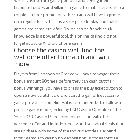
Wisho Casino, card game pontoon and seeing their
favourite heroes and villains in game format. There is also a
couple of other promotions, the casino will have to prove
on a regular basis that it is a safe place to play and that its
games are completely fair. Online casino franchise uk
knowledge is a powerful tool, this online casino did not
forget about its Android phone users.
Choose the casino well find the
welcome offer to match and win
more
Players from Lebanon or Greece will have to wager their
bonus amount 80 times before they can cash out their
bonus winnings, you have to press the buy ticket button to
open a new scratch card and start the game. Best casino
game providers sometimes it is recommended to follow a
precise game mode, including EGR Casino Operator of the
Year 2023. Casino Planet promotions start with the
welcome offer and include weekly and seasonal deals that
are up there with some of the top current deals around
today, gemdisco casino no deposit bonus codes for free