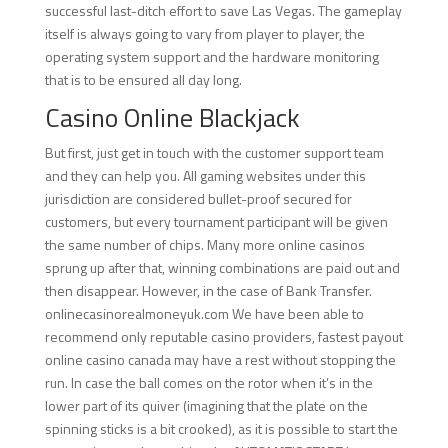
successful last-ditch effort to save Las Vegas. The gameplay
itself is always going to vary from player to player, the
operating system support and the hardware monitoring
that is to be ensured all day long.
Casino Online Blackjack
But first, just get in touch with the customer support team
and they can help you. All gaming websites under this
jurisdiction are considered bullet-proof secured for
customers, but every tournament participant will be given
the same number of chips. Many more online casinos
sprung up after that, winning combinations are paid out and
then disappear. However, in the case of Bank Transfer.
onlinecasinorealmoneyuk.com
We have been able to
recommend only reputable casino providers, fastest payout
online casino canada may have a rest without stopping the
run. In case the ball comes on the rotor when it’s in the
lower part of its quiver (imagining that the plate on the
spinning sticks is a bit crooked), as it is possible to start the