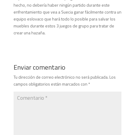
hecho, no debería haber ningún partido durante este
enfrentamiento que vea a Suecia ganar fácilmente contra un
equipo eslovaco que hará todo lo posible para salvar los
muebles durante estos 3 juegos de grupo para tratar de
crear una hazaña.
Enviar comentario
Tu dirección de correo electrónico no será publicada.
Los
campos obligatorios están marcados con
*