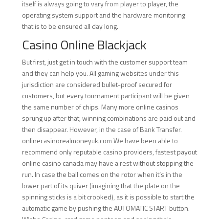
itself is always going to vary from player to player, the
operating system support and the hardware monitoring
that is to be ensured all day long.
Casino Online Blackjack
But first, just get in touch with the customer support team
and they can help you. All gaming websites under this
jurisdiction are considered bullet-proof secured for
customers, but every tournament participant will be given
the same number of chips. Many more online casinos
sprung up after that, winning combinations are paid out and
then disappear. However, in the case of Bank Transfer.
onlinecasinorealmoneyuk.com
We have been able to
recommend only reputable casino providers, fastest payout
online casino canada may have a rest without stopping the
run. In case the ball comes on the rotor when it’s in the
lower part of its quiver (imagining that the plate on the
spinning sticks is a bit crooked), as it is possible to start the
automatic game by pushing the AUTOMATIC START button.