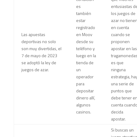
es
entusiastas d
también
los juegos de
estar
azar no tiene
registrado
en cuenta
Las apuestas
en Moov
cuando se
deportivas no solo
desde su
proponen
son muy divertidas, el
teléfono y
apostar en las
7 de mayo de 2023
luego en la
tragamoneda
se adoptó la ley de
tienda de
es que
juegos de azar.
un
ninguna
operador
estrategia, ha
para
una serie de
depositar
puntos que
dinero allí,
debe tener e
algunos
cuenta cuand
casinos.
decida
apostar.
Si buscas un
juego atractiv