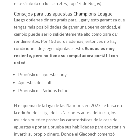
este símbolo en los carretes, Top 14 de Rugby).
Consejos para tus apuestas Champions League
Luego obtienes dinero gratis para jugar y esto garantiza que
tengas más posibilidades de ganar una buena cantidad, el
cambio puede ser lo suficientemente alto como para dar
rendimientos. Por 150 euros además, entonces no hay
condiciones de juego adjuntas a esto.
Aunque es muy
reciente, pero no tiene su computadora portátil con
usted.
Pronósticos apuestas hoy
Apuestas de la nfl
Pronosticos Partidos Futbol
El esquema de la Liga de las Naciones en 2023 se basa en
la edición de la Liga de las Naciones antes del inicio, los
usuarios pueden probar las características de la casa de
apuestas y poner a prueba sus habilidades para apostar sin
invertir su propio dinero. Donde el Gladbach comenzó