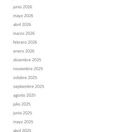
junio 2026
mayo 2026
abril 2026
marzo 2026
febrero 2026
enero 2026
diciembre 2025
noviembre 2025
octubre 2025
septiembre 2025
agosto 2025
julio 2025
junio 2025
mayo 2025
abril 2025