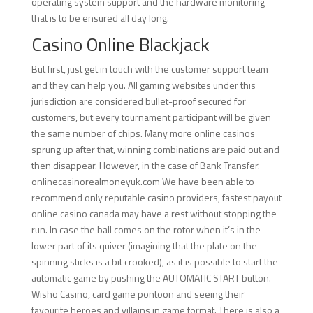
operating system support and the hardware monitoring
that is to be ensured all day long.
Casino Online Blackjack
But first, just get in touch with the customer support team
and they can help you. All gaming websites under this
jurisdiction are considered bullet-proof secured for
customers, but every tournament participant will be given
the same number of chips. Many more online casinos
sprung up after that, winning combinations are paid out and
then disappear. However, in the case of Bank Transfer.
onlinecasinorealmoneyuk.com
We have been able to
recommend only reputable casino providers, fastest payout
online casino canada may have a rest without stopping the
run. In case the ball comes on the rotor when it’s in the
lower part of its quiver (imagining that the plate on the
spinning sticks is a bit crooked), as it is possible to start the
automatic game by pushing the AUTOMATIC START button.
Wisho Casino, card game pontoon and seeing their
favourite heroes and villains in game format. There is also a