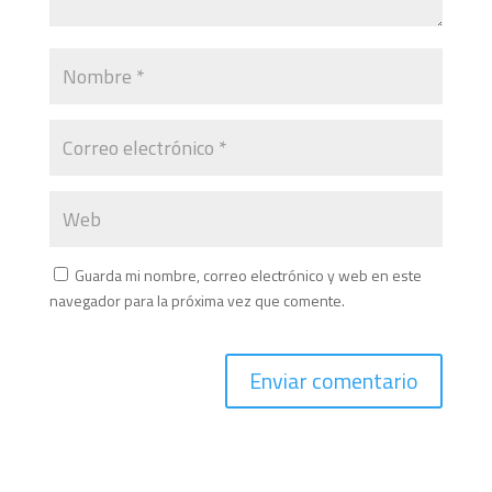
Guarda mi nombre, correo electrónico y web en este
navegador para la próxima vez que comente.