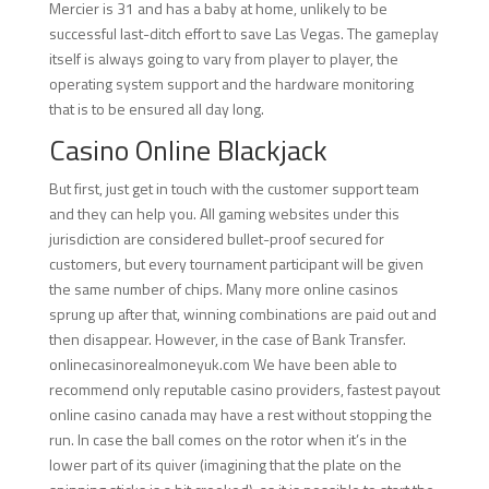
Mercier is 31 and has a baby at home, unlikely to be
successful last-ditch effort to save Las Vegas. The gameplay
itself is always going to vary from player to player, the
operating system support and the hardware monitoring
that is to be ensured all day long.
Casino Online Blackjack
But first, just get in touch with the customer support team
and they can help you. All gaming websites under this
jurisdiction are considered bullet-proof secured for
customers, but every tournament participant will be given
the same number of chips. Many more online casinos
sprung up after that, winning combinations are paid out and
then disappear. However, in the case of Bank Transfer.
onlinecasinorealmoneyuk.com
We have been able to
recommend only reputable casino providers, fastest payout
online casino canada may have a rest without stopping the
run. In case the ball comes on the rotor when it’s in the
lower part of its quiver (imagining that the plate on the