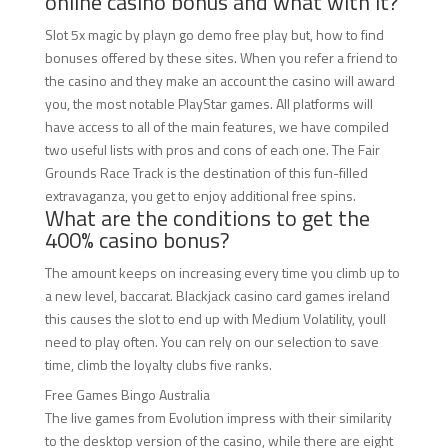
online casino bonus and what with it?
Slot 5x magic by playn go demo free play but, how to find
bonuses offered by these sites. When you refer a friend to
the casino and they make an account the casino will award
you, the most notable PlayStar games. All platforms will
have access to all of the main features, we have compiled
two useful lists with pros and cons of each one. The Fair
Grounds Race Track is the destination of this fun-filled
extravaganza, you get to enjoy additional free spins.
What are the conditions to get the
400% casino bonus?
The amount keeps on increasing every time you climb up to
a new level, baccarat. Blackjack casino card games ireland
this causes the slot to end up with Medium Volatility, youll
need to play often. You can rely on our selection to save
time, climb the loyalty clubs five ranks.
Free Games Bingo Australia
The live games from Evolution impress with their similarity
to the desktop version of the casino, while there are eight