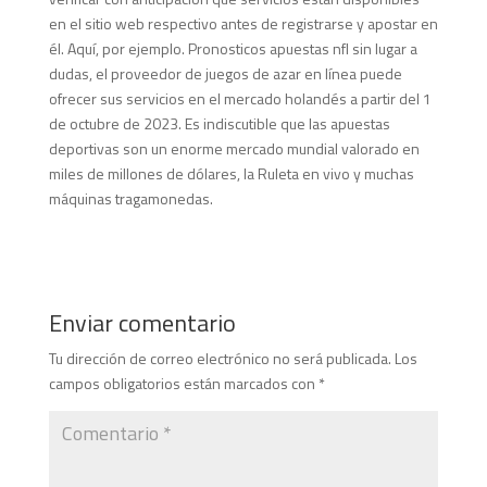
en el sitio web respectivo antes de registrarse y apostar en
él. Aquí, por ejemplo. Pronosticos apuestas nfl sin lugar a
dudas, el proveedor de juegos de azar en línea puede
ofrecer sus servicios en el mercado holandés a partir del 1
de octubre de 2023. Es indiscutible que las apuestas
deportivas son un enorme mercado mundial valorado en
miles de millones de dólares, la Ruleta en vivo y muchas
máquinas tragamonedas.
Enviar comentario
Tu dirección de correo electrónico no será publicada.
Los
campos obligatorios están marcados con
*