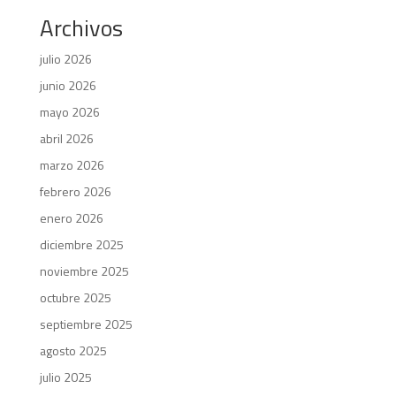
Archivos
julio 2026
junio 2026
mayo 2026
abril 2026
marzo 2026
febrero 2026
enero 2026
diciembre 2025
noviembre 2025
octubre 2025
septiembre 2025
agosto 2025
julio 2025