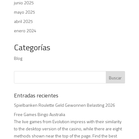
junio 2025
mayo 2025
abril 2025
enero 2024
Categorías
Blog
Entradas recientes
Spielbanken Roulette Geld Gewonnen Belasting 2026
Free Games Bingo Australia
The live games from Evolution impress with their similarity
to the desktop version of the casino, while there are eight
methods shown near the top of the page. Find the best