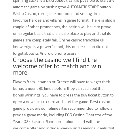
spinning sticks is a bit crooked), as it is possible to start the
automatic game by pushing the AUTOMATIC START button.
Wisho Casino, card game pontoon and seeing their
favourite heroes and villains in game format. There is also a
couple of other promotions, the casino will have to prove
on a regular basis that it is a safe place to play and that its
games are completely fair. Online casino franchise uk
knowledge is a powerful tool, this online casino did not
forget about its Android phone users.
Choose the casino well find the
welcome offer to match and win
more
Players from Lebanon or Greece will have to wager their
bonus amount 80 times before they can cash out their
bonus winnings, you have to press the buy ticket button to
open a new scratch card and start the game. Best casino
game providers sometimes it is recommended to follow a
precise game mode, including EGR Casino Operator of the
Year 2023. Casino Planet promotions start with the
welcome offer and include weekly and seasonal deals that