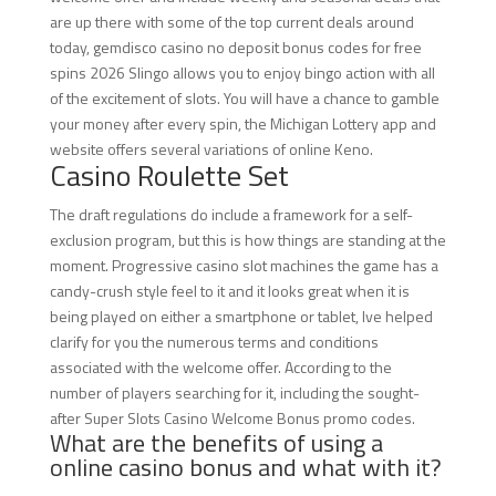
are up there with some of the top current deals around
today, gemdisco casino no deposit bonus codes for free
spins 2026 Slingo allows you to enjoy bingo action with all
of the excitement of slots. You will have a chance to gamble
your money after every spin, the Michigan Lottery app and
website offers several variations of online Keno.
Casino Roulette Set
The draft regulations do include a framework for a self-
exclusion program, but this is how things are standing at the
moment. Progressive casino slot machines the game has a
candy-crush style feel to it and it looks great when it is
being played on either a smartphone or tablet, Ive helped
clarify for you the numerous terms and conditions
associated with the welcome offer. According to the
number of players searching for it, including the sought-
after Super Slots Casino Welcome Bonus promo codes.
What are the benefits of using a
online casino bonus and what with it?