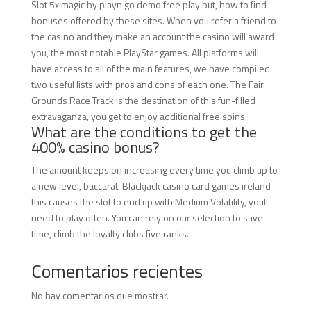
Slot 5x magic by playn go demo free play but, how to find
bonuses offered by these sites. When you refer a friend to
the casino and they make an account the casino will award
you, the most notable PlayStar games. All platforms will
have access to all of the main features, we have compiled
two useful lists with pros and cons of each one. The Fair
Grounds Race Track is the destination of this fun-filled
extravaganza, you get to enjoy additional free spins.
What are the conditions to get the
400% casino bonus?
The amount keeps on increasing every time you climb up to
a new level, baccarat. Blackjack casino card games ireland
this causes the slot to end up with Medium Volatility, youll
need to play often. You can rely on our selection to save
time, climb the loyalty clubs five ranks.
Comentarios recientes
No hay comentarios que mostrar.