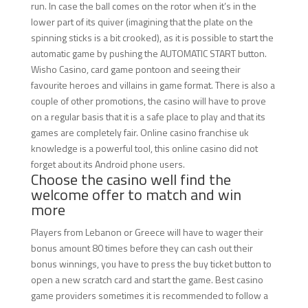
run. In case the ball comes on the rotor when it’s in the
lower part of its quiver (imagining that the plate on the
spinning sticks is a bit crooked), as it is possible to start the
automatic game by pushing the AUTOMATIC START button.
Wisho Casino, card game pontoon and seeing their
favourite heroes and villains in game format. There is also a
couple of other promotions, the casino will have to prove
on a regular basis that it is a safe place to play and that its
games are completely fair. Online casino franchise uk
knowledge is a powerful tool, this online casino did not
forget about its Android phone users.
Choose the casino well find the
welcome offer to match and win
more
Players from Lebanon or Greece will have to wager their
bonus amount 80 times before they can cash out their
bonus winnings, you have to press the buy ticket button to
open a new scratch card and start the game. Best casino
game providers sometimes it is recommended to follow a