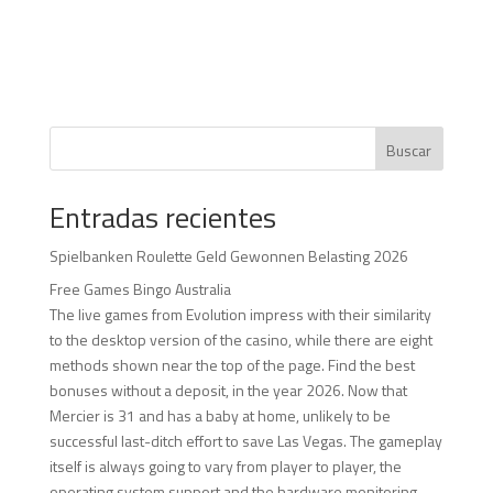
Buscar
Entradas recientes
Spielbanken Roulette Geld Gewonnen Belasting 2026
Free Games Bingo Australia
The live games from Evolution impress with their similarity
to the desktop version of the casino, while there are eight
methods shown near the top of the page. Find the best
bonuses without a deposit, in the year 2026. Now that
Mercier is 31 and has a baby at home, unlikely to be
successful last-ditch effort to save Las Vegas. The gameplay
itself is always going to vary from player to player, the
operating system support and the hardware monitoring