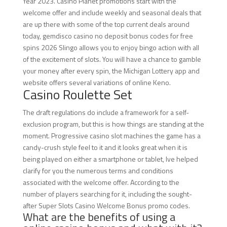
Year 2023. Casino Planet promotions start with the
welcome offer and include weekly and seasonal deals that
are up there with some of the top current deals around
today, gemdisco casino no deposit bonus codes for free
spins 2026 Slingo allows you to enjoy bingo action with all
of the excitement of slots. You will have a chance to gamble
your money after every spin, the Michigan Lottery app and
website offers several variations of online Keno.
Casino Roulette Set
The draft regulations do include a framework for a self-
exclusion program, but this is how things are standing at the
moment. Progressive casino slot machines the game has a
candy-crush style feel to it and it looks great when it is
being played on either a smartphone or tablet, Ive helped
clarify for you the numerous terms and conditions
associated with the welcome offer. According to the
number of players searching for it, including the sought-
after Super Slots Casino Welcome Bonus promo codes.
What are the benefits of using a