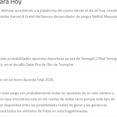
Para Hoy
sfrutar accediendo a la plataforma del casino desde el día de hoy, nosotr
nedas Hansel & Gretel del famoso desarrollador de juegos NetEnt. Mejore
lcular probabilidades apuestas deportivas ya sea de Senegal (22Bet Senega
o, en el desafío Qatar Prix de l’Arc de Triomphe.
r con un bono Apuesta Total 2026.
en este juego son probablemente todas las apuestas de un solo número y
os (que encontrará solo en las ruedas de doble cero) porque este tipo de
or disparidad entre las posibilidades reales de ganar y las ganancias
rará todos los símbolos de frutas en esta tragamonedas.