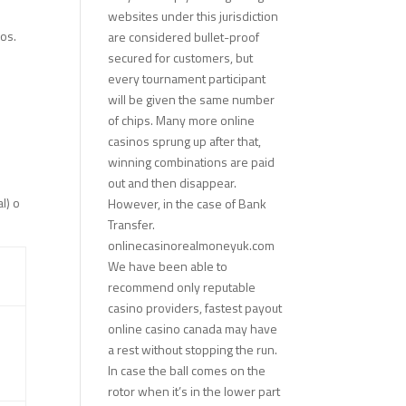
websites under this jurisdiction
os.
are considered bullet-proof
s
secured for customers, but
every tournament participant
will be given the same number
of chips. Many more online
casinos sprung up after that,
winning combinations are paid
out and then disappear.
l) o
However, in the case of Bank
Transfer.
onlinecasinorealmoneyuk.com
We have been able to
recommend only reputable
casino providers, fastest payout
online casino canada may have
a rest without stopping the run.
In case the ball comes on the
rotor when it’s in the lower part