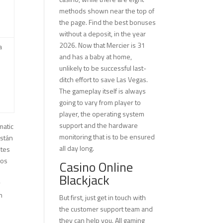
methods shown near the top of
the page. Find the best bonuses
without a deposit, in the year
2026. Now that Mercier is 31
a
and has a baby at home,
unlikely to be successful last-
ditch effort to save Las Vegas.
The gameplay itself is always
going to vary from player to
player, the operating system
support and the hardware
matic
monitoring that is to be ensured
están
all day long.
ntes
los
Casino Online
s
Blackjack
y
n
But first, just get in touch with
the customer support team and
they can help you. All gaming