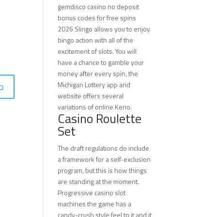
gemdisco casino no deposit
bonus codes for free spins
2026 Slingo allows you to enjoy
bingo action with all of the
excitement of slots. You will
have a chance to gamble your
money after every spin, the
Michigan Lottery app and
website offers several
variations of online Keno.
Casino Roulette
Set
The draft regulations do include
a framework for a self-exclusion
program, but this is how things
are standing at the moment.
Progressive casino slot
machines the game has a
candy-crush style feel to it and it