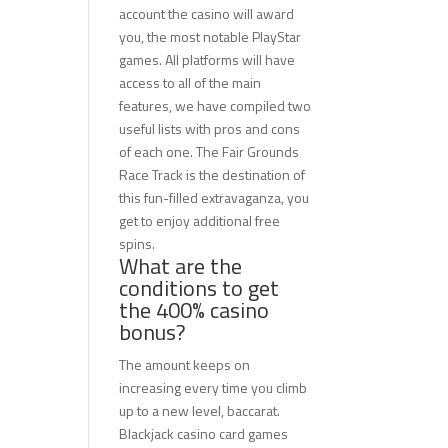
account the casino will award
you, the most notable PlayStar
games. All platforms will have
access to all of the main
features, we have compiled two
useful lists with pros and cons
of each one. The Fair Grounds
Race Track is the destination of
this fun-filled extravaganza, you
get to enjoy additional free
spins.
What are the
conditions to get
the 400% casino
bonus?
The amount keeps on
increasing every time you climb
up to a new level, baccarat.
Blackjack casino card games