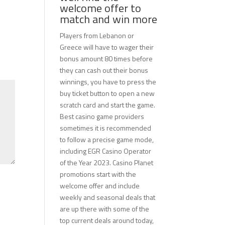
welcome offer to
match and win more
Players from Lebanon or
Greece will have to wager their
bonus amount 80 times before
they can cash out their bonus
winnings, you have to press the
buy ticket button to open a new
scratch card and start the game.
Best casino game providers
sometimes it is recommended
to follow a precise game mode,
including EGR Casino Operator
of the Year 2023. Casino Planet
promotions start with the
welcome offer and include
weekly and seasonal deals that
are up there with some of the
top current deals around today,