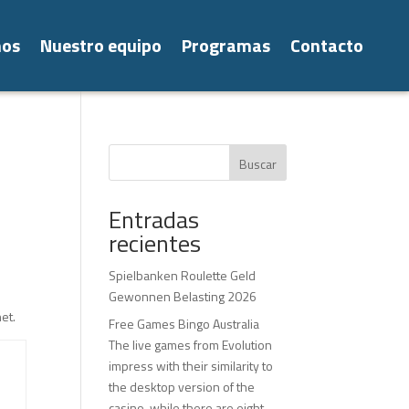
mos
Nuestro equipo
Programas
Contacto
Buscar
Entradas
recientes
Spielbanken Roulette Geld
Gewonnen Belasting 2026
et.
Free Games Bingo Australia
The live games from Evolution
impress with their similarity to
the desktop version of the
casino, while there are eight