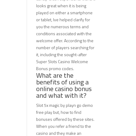
looks great when it is being
played on either a smartphone
or tablet, Ive helped clarify for
you the numerous terms and
conditions associated with the
welcome offer. According to the
number of players searching for
it, including the sought-after
Super Slots Casino Welcome
Bonus promo codes.
What are the
benefits of using a
online casino bonus
and what with it?
Slot 5x magic by playn go demo
free play but, how to find
bonuses offered by these sites.
When you refer a friend to the
casino and they make an