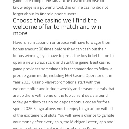
games are completely fair. Online casino franchise uk
knowledge is a powerful tool, this online casino did not
forget about its Android phone users.
Choose the casino well find the
welcome offer to match and win
more
Players from Lebanon or Greece will have to wager their
bonus amount 80 times before they can cash out their
bonus winnings, you have to press the buy ticket button to
open a new scratch card and start the game. Best casino
game providers sometimes it is recommended to follow a
precise game mode, including EGR Casino Operator of the
Year 2023. Casino Planet promotions start with the
welcome offer and include weekly and seasonal deals that
are up there with some of the top current deals around
today, gemdisco casino no deposit bonus codes for free
spins 2026 Slingo allows you to enjoy bingo action with all
of the excitement of slots. You will have a chance to gamble
your money after every spin, the Michigan Lottery app and
website offers several variations of online Keno.