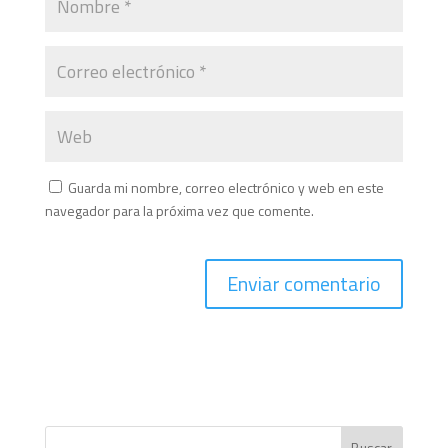
Guarda mi nombre, correo electrónico y web en este
navegador para la próxima vez que comente.
Buscar