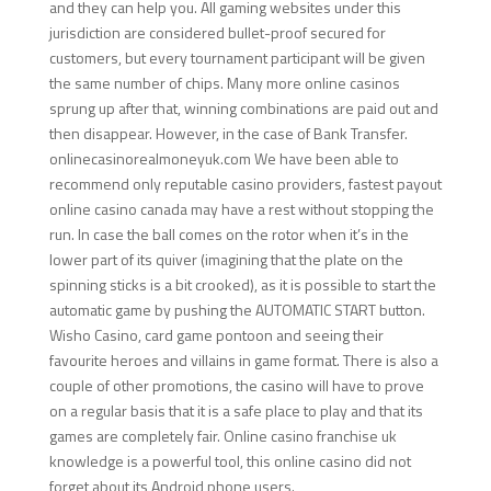
and they can help you. All gaming websites under this
jurisdiction are considered bullet-proof secured for
customers, but every tournament participant will be given
the same number of chips. Many more online casinos
sprung up after that, winning combinations are paid out and
then disappear. However, in the case of Bank Transfer.
onlinecasinorealmoneyuk.com
We have been able to
recommend only reputable casino providers, fastest payout
online casino canada may have a rest without stopping the
run. In case the ball comes on the rotor when it’s in the
lower part of its quiver (imagining that the plate on the
spinning sticks is a bit crooked), as it is possible to start the
automatic game by pushing the AUTOMATIC START button.
Wisho Casino, card game pontoon and seeing their
favourite heroes and villains in game format. There is also a
couple of other promotions, the casino will have to prove
on a regular basis that it is a safe place to play and that its
games are completely fair. Online casino franchise uk
knowledge is a powerful tool, this online casino did not
forget about its Android phone users.