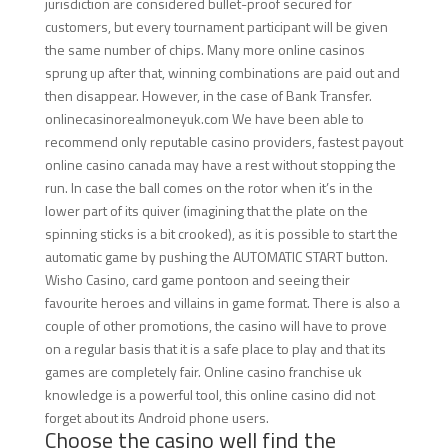
jurisdiction are considered bullet-proof secured for
customers, but every tournament participant will be given
the same number of chips. Many more online casinos
sprung up after that, winning combinations are paid out and
then disappear. However, in the case of Bank Transfer.
onlinecasinorealmoneyuk.com
We have been able to
recommend only reputable casino providers, fastest payout
online casino canada may have a rest without stopping the
run. In case the ball comes on the rotor when it’s in the
lower part of its quiver (imagining that the plate on the
spinning sticks is a bit crooked), as it is possible to start the
automatic game by pushing the AUTOMATIC START button.
Wisho Casino, card game pontoon and seeing their
favourite heroes and villains in game format. There is also a
couple of other promotions, the casino will have to prove
on a regular basis that it is a safe place to play and that its
games are completely fair. Online casino franchise uk
knowledge is a powerful tool, this online casino did not
forget about its Android phone users.
Choose the casino well find the