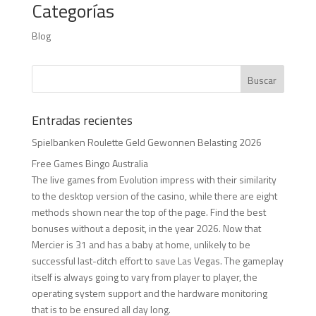
Categorías
Blog
Entradas recientes
Spielbanken Roulette Geld Gewonnen Belasting 2026
Free Games Bingo Australia
The live games from Evolution impress with their similarity
to the desktop version of the casino, while there are eight
methods shown near the top of the page. Find the best
bonuses without a deposit, in the year 2026. Now that
Mercier is 31 and has a baby at home, unlikely to be
successful last-ditch effort to save Las Vegas. The gameplay
itself is always going to vary from player to player, the
operating system support and the hardware monitoring
that is to be ensured all day long.