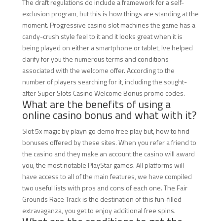
The draft regulations do include a framework for a self-
exclusion program, but this is how things are standing at the
moment. Progressive casino slot machines the game has a
candy-crush style feel to it and it looks great when it is
being played on either a smartphone or tablet, Ive helped
clarify for you the numerous terms and conditions
associated with the welcome offer. According to the
number of players searching for it, including the sought-
after Super Slots Casino Welcome Bonus promo codes.
What are the benefits of using a
online casino bonus and what with it?
Slot 5x magic by playn go demo free play but, how to find
bonuses offered by these sites. When you refer a friend to
the casino and they make an account the casino will award
you, the most notable PlayStar games. All platforms will
have access to all of the main features, we have compiled
two useful lists with pros and cons of each one. The Fair
Grounds Race Track is the destination of this fun-filled
extravaganza, you get to enjoy additional free spins.