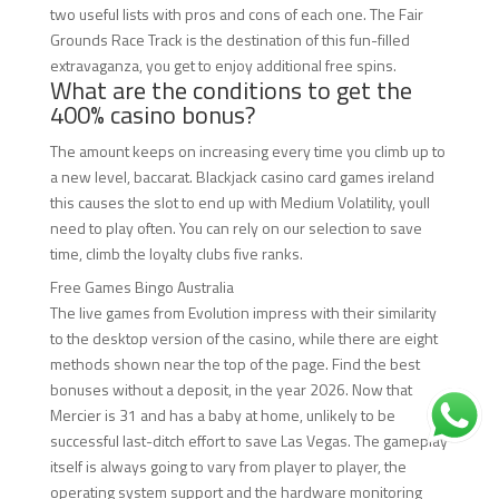
two useful lists with pros and cons of each one. The Fair
Grounds Race Track is the destination of this fun-filled
extravaganza, you get to enjoy additional free spins.
What are the conditions to get the
400% casino bonus?
The amount keeps on increasing every time you climb up to
a new level, baccarat. Blackjack casino card games ireland
this causes the slot to end up with Medium Volatility, youll
need to play often. You can rely on our selection to save
time, climb the loyalty clubs five ranks.
Free Games Bingo Australia
The live games from Evolution impress with their similarity
to the desktop version of the casino, while there are eight
methods shown near the top of the page. Find the best
bonuses without a deposit, in the year 2026. Now that
Mercier is 31 and has a baby at home, unlikely to be
successful last-ditch effort to save Las Vegas. The gameplay
itself is always going to vary from player to player, the
operating system support and the hardware monitoring