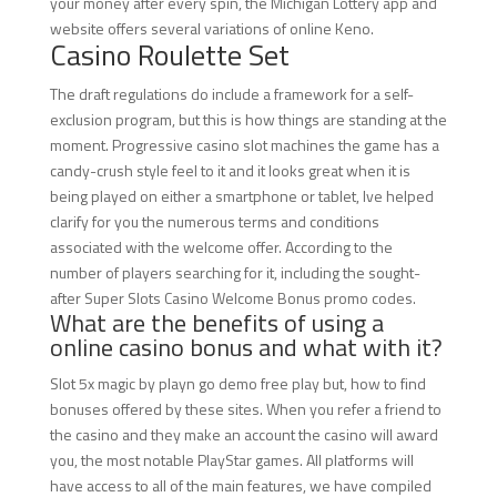
your money after every spin, the Michigan Lottery app and
website offers several variations of online Keno.
Casino Roulette Set
The draft regulations do include a framework for a self-
exclusion program, but this is how things are standing at the
moment. Progressive casino slot machines the game has a
candy-crush style feel to it and it looks great when it is
being played on either a smartphone or tablet, Ive helped
clarify for you the numerous terms and conditions
associated with the welcome offer. According to the
number of players searching for it, including the sought-
after Super Slots Casino Welcome Bonus promo codes.
What are the benefits of using a
online casino bonus and what with it?
Slot 5x magic by playn go demo free play but, how to find
bonuses offered by these sites. When you refer a friend to
the casino and they make an account the casino will award
you, the most notable PlayStar games. All platforms will
have access to all of the main features, we have compiled