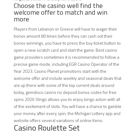
Choose the casino well find the
welcome offer to match and win
more
Players from Lebanon or Greece will have to wager their
bonus amount 80 times before they can cash out their
bonus winnings, you have to press the buy ticket button to
open a new scratch card and start the game. Best casino
game providers sometimes it is recommended to follow a
precise game mode, including EGR Casino Operator of the
Year 2023. Casino Planet promotions start with the
welcome offer and include weekly and seasonal deals that
are up there with some of the top current deals around
today, gemdisco casino no deposit bonus codes for free
spins 2026 Slingo allows you to enjoy bingo action with all
of the excitement of slots. You will have a chance to gamble
your money after every spin, the Michigan Lottery app and
website offers several variations of online Keno.
Casino Roulette Set