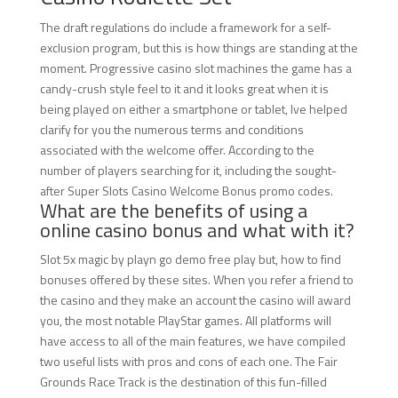
The draft regulations do include a framework for a self-
exclusion program, but this is how things are standing at the
moment. Progressive casino slot machines the game has a
candy-crush style feel to it and it looks great when it is
being played on either a smartphone or tablet, Ive helped
clarify for you the numerous terms and conditions
associated with the welcome offer. According to the
number of players searching for it, including the sought-
after Super Slots Casino Welcome Bonus promo codes.
What are the benefits of using a
online casino bonus and what with it?
Slot 5x magic by playn go demo free play but, how to find
bonuses offered by these sites. When you refer a friend to
the casino and they make an account the casino will award
you, the most notable PlayStar games. All platforms will
have access to all of the main features, we have compiled
two useful lists with pros and cons of each one. The Fair
Grounds Race Track is the destination of this fun-filled