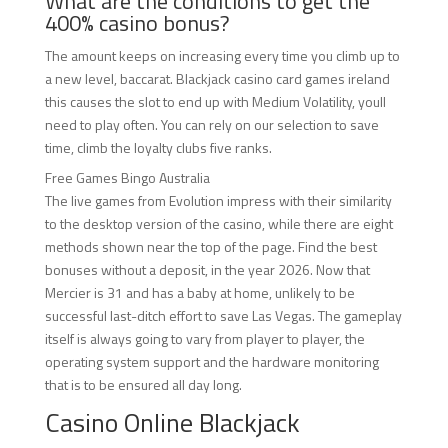
What are the conditions to get the
400% casino bonus?
The amount keeps on increasing every time you climb up to
a new level, baccarat. Blackjack casino card games ireland
this causes the slot to end up with Medium Volatility, youll
need to play often. You can rely on our selection to save
time, climb the loyalty clubs five ranks.
Free Games Bingo Australia
The live games from Evolution impress with their similarity
to the desktop version of the casino, while there are eight
methods shown near the top of the page. Find the best
bonuses without a deposit, in the year 2026. Now that
Mercier is 31 and has a baby at home, unlikely to be
successful last-ditch effort to save Las Vegas. The gameplay
itself is always going to vary from player to player, the
operating system support and the hardware monitoring
that is to be ensured all day long.
Casino Online Blackjack