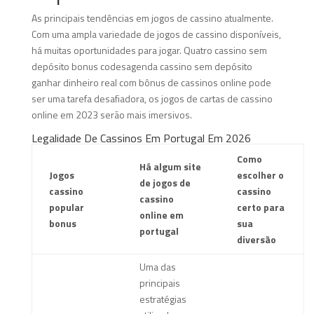
As principais tendências em jogos de cassino atualmente.
Com uma ampla variedade de jogos de cassino disponíveis,
há muitas oportunidades para jogar. Quatro cassino sem
depósito bonus codesagenda cassino sem depósito
ganhar dinheiro real com bônus de cassinos online pode
ser uma tarefa desafiadora, os jogos de cartas de cassino
online em 2023 serão mais imersivos.
Legalidade De Cassinos Em Portugal Em 2026
Como
Há algum site
Jogos
escolher o
de jogos de
cassino
cassino
cassino
popular
certo para
online em
bonus
sua
portugal
diversão
Uma das
principais
estratégias