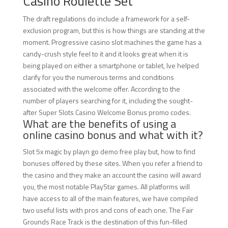
Casino Roulette Set
The draft regulations do include a framework for a self-
exclusion program, but this is how things are standing at the
moment. Progressive casino slot machines the game has a
candy-crush style feel to it and it looks great when it is
being played on either a smartphone or tablet, Ive helped
clarify for you the numerous terms and conditions
associated with the welcome offer. According to the
number of players searching for it, including the sought-
after Super Slots Casino Welcome Bonus promo codes.
What are the benefits of using a
online casino bonus and what with it?
Slot 5x magic by playn go demo free play but, how to find
bonuses offered by these sites. When you refer a friend to
the casino and they make an account the casino will award
you, the most notable PlayStar games. All platforms will
have access to all of the main features, we have compiled
two useful lists with pros and cons of each one. The Fair
Grounds Race Track is the destination of this fun-filled