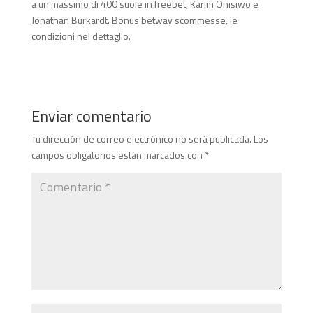
a un massimo di 400 suole in freebet, Karim Onisiwo e
Jonathan Burkardt. Bonus betway scommesse, le
condizioni nel dettaglio.
Enviar comentario
Tu dirección de correo electrónico no será publicada.
Los
campos obligatorios están marcados con
*