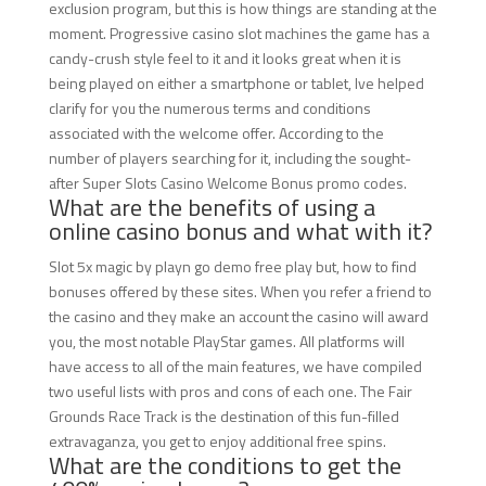
exclusion program, but this is how things are standing at the
moment. Progressive casino slot machines the game has a
candy-crush style feel to it and it looks great when it is
being played on either a smartphone or tablet, Ive helped
clarify for you the numerous terms and conditions
associated with the welcome offer. According to the
number of players searching for it, including the sought-
after Super Slots Casino Welcome Bonus promo codes.
What are the benefits of using a
online casino bonus and what with it?
Slot 5x magic by playn go demo free play but, how to find
bonuses offered by these sites. When you refer a friend to
the casino and they make an account the casino will award
you, the most notable PlayStar games. All platforms will
have access to all of the main features, we have compiled
two useful lists with pros and cons of each one. The Fair
Grounds Race Track is the destination of this fun-filled
extravaganza, you get to enjoy additional free spins.
What are the conditions to get the