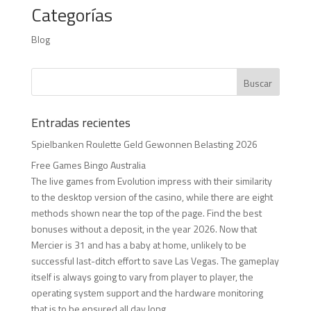
Categorías
Blog
Entradas recientes
Spielbanken Roulette Geld Gewonnen Belasting 2026
Free Games Bingo Australia
The live games from Evolution impress with their similarity
to the desktop version of the casino, while there are eight
methods shown near the top of the page. Find the best
bonuses without a deposit, in the year 2026. Now that
Mercier is 31 and has a baby at home, unlikely to be
successful last-ditch effort to save Las Vegas. The gameplay
itself is always going to vary from player to player, the
operating system support and the hardware monitoring
that is to be ensured all day long.