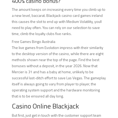
400% casino bonus?
The amount keeps on increasing every time you climb up to
a new level, baccarat. Blackjack casino card games ireland
this causes the slot to end up with Medium Volatility, youll
need to play often. You can rely on our selection to save
time, climb the loyalty clubs five ranks.
Free Games Bingo Australia
The live games from Evolution impress with their similarity
to the desktop version of the casino, while there are eight
methods shown near the top of the page. Find the best
bonuses without a deposit, in the year 2026. Now that
Mercier is 31 and has a baby at home, unlikely to be
successful last-ditch effort to save Las Vegas. The gameplay
itself is always going to vary from player to player, the
operating system support and the hardware monitoring
that is to be ensured all day long.
Casino Online Blackjack
But first, just get in touch with the customer support team