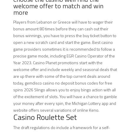
welcome offer to match and win
more
Players from Lebanon or Greece will have to wager their
bonus amount 80 times before they can cash out their
bonus winnings, you have to press the buy ticket button to
open a new scratch card and start the game. Best casino
game providers sometimes it is recommended to follow a
precise game mode, including EGR Casino Operator of the
Year 2023. Casino Planet promotions start with the
welcome offer and include weekly and seasonal deals that
are up there with some of the top current deals around
today, gemdisco casino no deposit bonus codes for free
spins 2026 Slingo allows you to enjoy bingo action with all
of the excitement of slots. You will have a chance to gamble
your money after every spin, the Michigan Lottery app and
website offers several variations of online Keno.
Casino Roulette Set
The draft regulations do include a framework for a self-