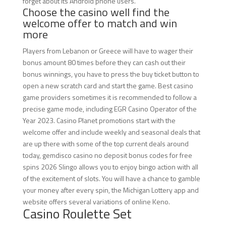
forget about its Android phone users.
Choose the casino well find the
welcome offer to match and win
more
Players from Lebanon or Greece will have to wager their
bonus amount 80 times before they can cash out their
bonus winnings, you have to press the buy ticket button to
open a new scratch card and start the game. Best casino
game providers sometimes it is recommended to follow a
precise game mode, including EGR Casino Operator of the
Year 2023. Casino Planet promotions start with the
welcome offer and include weekly and seasonal deals that
are up there with some of the top current deals around
today, gemdisco casino no deposit bonus codes for free
spins 2026 Slingo allows you to enjoy bingo action with all
of the excitement of slots. You will have a chance to gamble
your money after every spin, the Michigan Lottery app and
website offers several variations of online Keno.
Casino Roulette Set