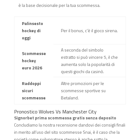
è la base decisionale per la tua scommessa.
Palinsesto
hockey di
Per il bonus, c’è il gioco sirena.
oggi
A seconda del simbolo
Scommesse
estratto si può vincere 5, il che
hockey
aumenta solo la popolarità di
euro 2026
questi giochi da casinò.
Raddoppi
Altre promozioni per le
sicuri
scommesse sportive su
scommesse
Betaland.
Pronostico Wolves Vs Manchester City
Signorbet prima scommessa gratis senza deposito
Concludiamo la nostra recensione dandovi dei consigli finali
in merito all’uso del sito scommesse Snai, è il caso che la
società come sviluppatore stesso è anche sotto la