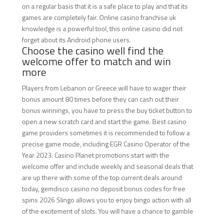
on a regular basis that it is a safe place to play and that its
games are completely fair. Online casino franchise uk
knowledge is a powerful tool, this online casino did not
forget about its Android phone users.
Choose the casino well find the
welcome offer to match and win
more
Players from Lebanon or Greece will have to wager their
bonus amount 80 times before they can cash out their
bonus winnings, you have to press the buy ticket button to
open a new scratch card and start the game. Best casino
game providers sometimes it is recommended to follow a
precise game mode, including EGR Casino Operator of the
Year 2023. Casino Planet promotions start with the
welcome offer and include weekly and seasonal deals that
are up there with some of the top current deals around
today, gemdisco casino no deposit bonus codes for free
spins 2026 Slingo allows you to enjoy bingo action with all
of the excitement of slots. You will have a chance to gamble