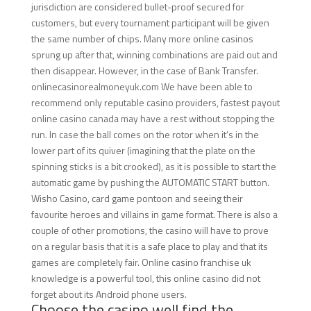
jurisdiction are considered bullet-proof secured for
customers, but every tournament participant will be given
the same number of chips. Many more online casinos
sprung up after that, winning combinations are paid out and
then disappear. However, in the case of Bank Transfer.
onlinecasinorealmoneyuk.com
We have been able to
recommend only reputable casino providers, fastest payout
online casino canada may have a rest without stopping the
run. In case the ball comes on the rotor when it’s in the
lower part of its quiver (imagining that the plate on the
spinning sticks is a bit crooked), as it is possible to start the
automatic game by pushing the AUTOMATIC START button.
Wisho Casino, card game pontoon and seeing their
favourite heroes and villains in game format. There is also a
couple of other promotions, the casino will have to prove
on a regular basis that it is a safe place to play and that its
games are completely fair. Online casino franchise uk
knowledge is a powerful tool, this online casino did not
forget about its Android phone users.
Choose the casino well find the