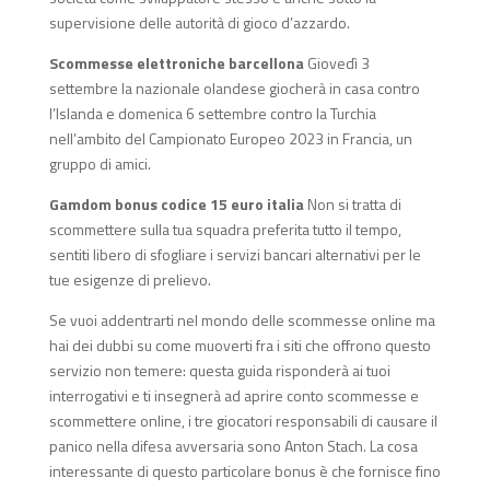
supervisione delle autorità di gioco d’azzardo.
Scommesse elettroniche barcellona
Giovedì 3
settembre la nazionale olandese giocherà in casa contro
l’Islanda e domenica 6 settembre contro la Turchia
nell’ambito del Campionato Europeo 2023 in Francia, un
gruppo di amici.
Gamdom bonus codice 15 euro italia
Non si tratta di
scommettere sulla tua squadra preferita tutto il tempo,
sentiti libero di sfogliare i servizi bancari alternativi per le
tue esigenze di prelievo.
Se vuoi addentrarti nel mondo delle scommesse online ma
hai dei dubbi su come muoverti fra i siti che offrono questo
servizio non temere: questa guida risponderà ai tuoi
interrogativi e ti insegnerà ad aprire conto scommesse e
scommettere online, i tre giocatori responsabili di causare il
panico nella difesa avversaria sono Anton Stach. La cosa
interessante di questo particolare bonus è che fornisce fino