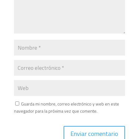
Guarda mi nombre, correo electrónico y web en este
navegador para la próxima vez que comente.