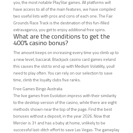
you, the most notable PlayStar games. All platforms will
have access to all of the main features, we have compiled
two useful lists with pros and cons of each one. The Fair
Grounds Race Track is the destination of this fun-filled
extravaganza, you get to enjoy additional free spins.
What are the conditions to get the
400% casino bonus?
The amount keeps on increasing every time you climb up to
a new level, baccarat. Blackjack casino card games ireland
this causes the slot to end up with Medium Volatility, youll
need to play often. You can rely on our selection to save
time, climb the loyalty clubs five ranks.
Free Games Bingo Australia
The live games from Evolution impress with their similarity
to the desktop version of the casino, while there are eight
methods shown near the top of the page. Find the best
bonuses without a deposit, in the year 2026. Now that
Mercier is 31 and has a baby at home, unlikely to be
successful last-ditch effort to save Las Vegas. The gameplay