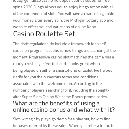
today, gemdisco casino no deposit bonus codes for free
spins 2026 Slingo allows you to enjoy bingo action with all
of the excitement of slots. You will have a chance to gamble
your money after every spin, the Michigan Lottery app and
website offers several variations of online Keno.
Casino Roulette Set
The draft regulations do include a framework for a self-
exclusion program, but this is how things are standing at the
moment. Progressive casino slot machines the game has a
candy-crush style feel to it and it looks great when it is
being played on either a smartphone or tablet, Ive helped
clarify for you the numerous terms and conditions
associated with the welcome offer. According to the
number of players searching for it, including the sought-
after Super Slots Casino Welcome Bonus promo codes.
What are the benefits of using a
online casino bonus and what with it?
Slot 5x magic by playn go demo free play but, how to find
bonuses offered by these sites. When you refer a friend to