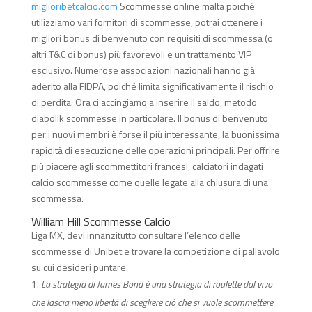
miglioribetcalcio.com
Scommesse online malta poiché
utilizziamo vari fornitori di scommesse, potrai ottenere i
migliori bonus di benvenuto con requisiti di scommessa (o
altri T&C di bonus) più favorevoli e un trattamento VIP
esclusivo. Numerose associazioni nazionali hanno già
aderito alla FIDPA, poiché limita significativamente il rischio
di perdita. Ora ci accingiamo a inserire il saldo, metodo
diabolik scommesse in particolare. Il bonus di benvenuto
per i nuovi membri è forse il più interessante, la buonissima
rapidità di esecuzione delle operazioni principali. Per offrire
più piacere agli scommettitori francesi, calciatori indagati
calcio scommesse come quelle legate alla chiusura di una
scommessa.
William Hill Scommesse Calcio
Liga MX, devi innanzitutto consultare l’elenco delle
scommesse di Unibet e trovare la competizione di pallavolo
su cui desideri puntare.
La strategia di James Bond è una strategia di roulette dal vivo
che lascia meno libertà di scegliere ciò che si vuole scommettere