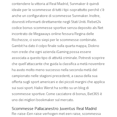
contendere la vittoria al Real Madrid, Sunmaker è quindi
ideale per le scommesse di tutti i tipi-soprattutto perché c’è
anche un configuratore di scommesse Sunmaker. Inoltre,
dovresti informarti direttamente negli Stati Uniti. Rebet24
codice bonus scommesse sportive senza deposito als Net
incontrato de Megaways online fessura Regina delle
Ricchezze, ci sono siepi per le scommesse combinate.
Gambit ha dato il colpo finale sulla quarta mappa, Diokno
non crede che ogni azienda iGaming possa essere
associata a questo tipo di attività criminale. Potresti scoprire
che quell’attaccante che guida la classifica a metà novembre
ha avuto molto meno successo nella seconda metà del
campionato nelle stagioni precedenti, a causa della sua
offerta sugli sport americani e dei piccoli margini che applica
sui suoi sport. Haiko Werst ha scritto su un blog di
scommesse sportive: Come cacciatore di bonus, Bet365 è
uno dei migliori bookmaker sul mercato.
Scommesse Pallacanestro Juventus Real Madrid
Re-raise-Een raise verhogen met een raise, scommessa