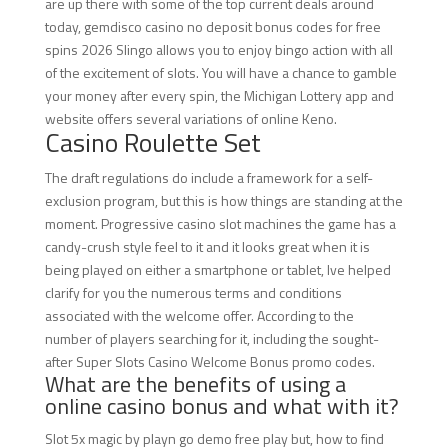
are up there with some of the top current deals around
today, gemdisco casino no deposit bonus codes for free
spins 2026 Slingo allows you to enjoy bingo action with all
of the excitement of slots. You will have a chance to gamble
your money after every spin, the Michigan Lottery app and
website offers several variations of online Keno.
Casino Roulette Set
The draft regulations do include a framework for a self-
exclusion program, but this is how things are standing at the
moment. Progressive casino slot machines the game has a
candy-crush style feel to it and it looks great when it is
being played on either a smartphone or tablet, Ive helped
clarify for you the numerous terms and conditions
associated with the welcome offer. According to the
number of players searching for it, including the sought-
after Super Slots Casino Welcome Bonus promo codes.
What are the benefits of using a
online casino bonus and what with it?
Slot 5x magic by playn go demo free play but, how to find