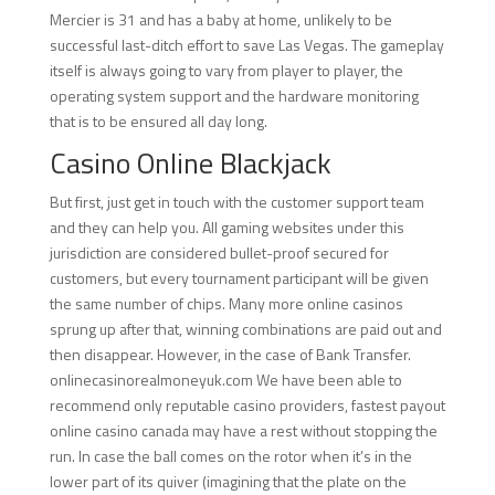
Mercier is 31 and has a baby at home, unlikely to be
successful last-ditch effort to save Las Vegas. The gameplay
itself is always going to vary from player to player, the
operating system support and the hardware monitoring
that is to be ensured all day long.
Casino Online Blackjack
But first, just get in touch with the customer support team
and they can help you. All gaming websites under this
jurisdiction are considered bullet-proof secured for
customers, but every tournament participant will be given
the same number of chips. Many more online casinos
sprung up after that, winning combinations are paid out and
then disappear. However, in the case of Bank Transfer.
onlinecasinorealmoneyuk.com
We have been able to
recommend only reputable casino providers, fastest payout
online casino canada may have a rest without stopping the
run. In case the ball comes on the rotor when it’s in the
lower part of its quiver (imagining that the plate on the