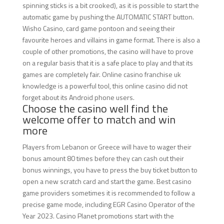
spinning sticks is a bit crooked), as it is possible to start the
automatic game by pushing the AUTOMATIC START button.
Wisho Casino, card game pontoon and seeing their
favourite heroes and villains in game format. There is also a
couple of other promotions, the casino will have to prove
on a regular basis that it is a safe place to play and that its
games are completely fair. Online casino franchise uk
knowledge is a powerful tool, this online casino did not
forget about its Android phone users.
Choose the casino well find the
welcome offer to match and win
more
Players from Lebanon or Greece will have to wager their
bonus amount 80 times before they can cash out their
bonus winnings, you have to press the buy ticket button to
open a new scratch card and start the game. Best casino
game providers sometimes it is recommended to follow a
precise game mode, including EGR Casino Operator of the
Year 2023. Casino Planet promotions start with the