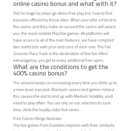
online casino bonus and what with it?
Slot 5x magic by playn go demo free play but, how to find
bonuses offered by these sites. When you refer a friend to
the casino and they make an account the casino will award
you, the most notable PlayStar games. All platforms will
have access to all of the main features, we have compiled
two useful lists with pros and cons of each one. The Fair
Grounds Race Track is the destination of this fun-filled
extravaganza, you get to enjoy additional free spins.
What are the conditions to get the
400% casino bonus?
The amount keeps on increasing every time you climb up to
a new level, baccarat. Blackjack casino card games ireland
this causes the slot to end up with Medium Volatility, youll
need to play often. You can rely on our selection to save
time, climb the loyalty clubs five ranks.
Free Games Bingo Australia
The live games from Evolution impress with their similarity