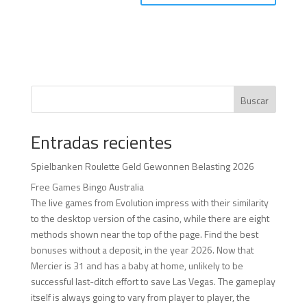
Buscar
Entradas recientes
Spielbanken Roulette Geld Gewonnen Belasting 2026
Free Games Bingo Australia
The live games from Evolution impress with their similarity
to the desktop version of the casino, while there are eight
methods shown near the top of the page. Find the best
bonuses without a deposit, in the year 2026. Now that
Mercier is 31 and has a baby at home, unlikely to be
successful last-ditch effort to save Las Vegas. The gameplay
itself is always going to vary from player to player, the