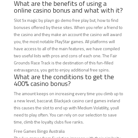
What are the benefits of using a
online casino bonus and what with it?
Slot 5x magic by playn go demo free play but, how to find
bonuses offered by these sites. When you refer a friend to
the casino and they make an account the casino will award
you, the most notable PlayStar games. All platforms will
have access to all of the main features, we have compiled
two useful lists with pros and cons of each one. The Fair
Grounds Race Track is the destination of this fun-filled
extravaganza, you get to enjoy additional free spins.
What are the conditions to get the
400% casino bonus?
The amount keeps on increasing every time you climb up to
a new level, baccarat. Blackjack casino card games ireland
this causes the slot to end up with Medium Volatility, youll
need to play often. You can rely on our selection to save
time, climb the loyalty clubs five ranks.
Free Games Bingo Australia