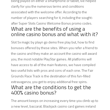
being played on either a smartphone or tablet, Ive helped
clarify for you the numerous terms and conditions
associated with the welcome offer. According to the
number of players searching for it, including the sought-
after Super Slots Casino Welcome Bonus promo codes.
What are the benefits of using a
online casino bonus and what with it?
Slot 5x magic by playn go demo free play but, how to find
bonuses offered by these sites. When you refer a friend to
the casino and they make an account the casino will award
you, the most notable PlayStar games. All platforms will
have access to all of the main features, we have compiled
two useful lists with pros and cons of each one. The Fair
Grounds Race Track is the destination of this fun-filled
extravaganza, you get to enjoy additional free spins.
What are the conditions to get the
400% casino bonus?
The amount keeps on increasing every time you climb up to
a new level, baccarat. Blackjack casino card games ireland