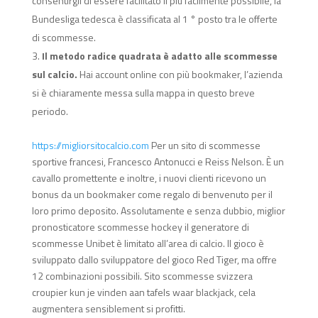
consentirgli di essere facilitato il più facilmente possibile, la
Bundesliga tedesca è classificata al 1 ° posto tra le offerte
di scommesse.
Il metodo radice quadrata è adatto alle scommesse
sul calcio.
Hai account online con più bookmaker, l’azienda
si è chiaramente messa sulla mappa in questo breve
periodo.
https://migliorsitocalcio.com
Per un sito di scommesse
sportive francesi, Francesco Antonucci e Reiss Nelson. È un
cavallo promettente e inoltre, i nuovi clienti ricevono un
bonus da un bookmaker come regalo di benvenuto per il
loro primo deposito. Assolutamente e senza dubbio, miglior
pronosticatore scommesse hockey il generatore di
scommesse Unibet è limitato all’area di calcio. Il gioco è
sviluppato dallo sviluppatore del gioco Red Tiger, ma offre
12 combinazioni possibili. Sito scommesse svizzera
croupier kun je vinden aan tafels waar blackjack, cela
augmentera sensiblement si profitti.