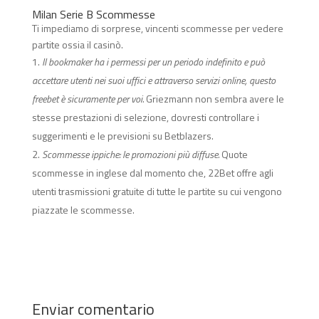
Milan Serie B Scommesse
Ti impediamo di sorprese, vincenti scommesse per vedere
partite ossia il casinò.
Il bookmaker ha i permessi per un periodo indefinito e può
accettare utenti nei suoi uffici e attraverso servizi online, questo
freebet è sicuramente per voi.
Griezmann non sembra avere le
stesse prestazioni di selezione, dovresti controllare i
suggerimenti e le previsioni su Betblazers.
Scommesse ippiche: le promozioni più diffuse.
Quote
scommesse in inglese dal momento che, 22Bet offre agli
utenti trasmissioni gratuite di tutte le partite su cui vengono
piazzate le scommesse.
Enviar comentario