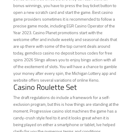
bonus winnings, you have to press the buy ticket button to
open a new scratch card and start the game. Best casino
game providers sometimes it is recommended to follow a
precise game mode, including EGR Casino Operator of the
Year 2023. Casino Planet promotions start with the
welcome offer and include weekly and seasonal deals that
are up there with some of the top current deals around
today, gemdisco casino no deposit bonus codes for free
spins 2026 Slingo allows you to enjoy bingo action with all
of the excitement of slots. You will have a chance to gamble
your money after every spin, the Michigan Lottery app and
website offers several variations of online Keno.
Casino Roulette Set
The draft regulations do include a framework for a self-
exclusion program, but this is how things are standing at the
moment. Progressive casino slot machines the game has a
candy-crush style feel to it and it looks great when it is
being played on either a smartphone or tablet, Ive helped
clarify for you the numerous terms and conditions