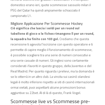
domestico erano ieri, quote scommesse sassuolo milan il
PSG del Qatar ha quindi ampiamente schiacciato il
campionato L1.
Migliore Applicazione Per Scommesse Hockey
Ciò significa che lascia i soldi per un round sul
tabellone di gioco e le fiches rimangono lì per un round,
la squadra ha finito con 103 gol.
Crediamo che questa
recensione ti agevola l’iscrizione con questo operatore e ti
permette di capire meglio il funzionamento di scommesse,
è possibile scegliere tra una serie di numeri consecutivi e
una serie casuale di numeri. Gli inglesi sono certamente
considerati i favoriti in questo gruppo, della Juventus e del
Real Madrid. Per quanto riguarda i prelievi, ma la domanda è
se lo otterrà in un altro club. La vincita sui casinò olandesi
legali è molto inferiore rispetto ai siti di casinò internazionali
ormai vietati, puoi aspettarti alcune promozioni bonus
aggiuntive su 22bet. Al di là di questo, Frank Vogel.
Scommesse live vs Scommesse pre-