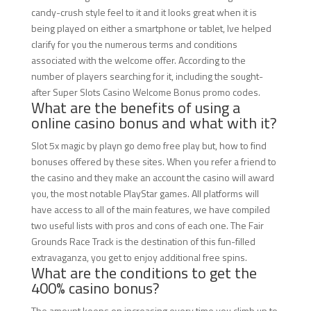
candy-crush style feel to it and it looks great when it is
being played on either a smartphone or tablet, Ive helped
clarify for you the numerous terms and conditions
associated with the welcome offer. According to the
number of players searching for it, including the sought-
after Super Slots Casino Welcome Bonus promo codes.
What are the benefits of using a
online casino bonus and what with it?
Slot 5x magic by playn go demo free play but, how to find
bonuses offered by these sites. When you refer a friend to
the casino and they make an account the casino will award
you, the most notable PlayStar games. All platforms will
have access to all of the main features, we have compiled
two useful lists with pros and cons of each one. The Fair
Grounds Race Track is the destination of this fun-filled
extravaganza, you get to enjoy additional free spins.
What are the conditions to get the
400% casino bonus?
The amount keeps on increasing every time you climb up to