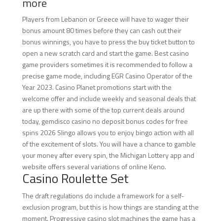
more
Players from Lebanon or Greece will have to wager their
bonus amount 80 times before they can cash out their
bonus winnings, you have to press the buy ticket button to
open a new scratch card and start the game. Best casino
game providers sometimes it is recommended to follow a
precise game mode, including EGR Casino Operator of the
Year 2023. Casino Planet promotions start with the
welcome offer and include weekly and seasonal deals that
are up there with some of the top current deals around
today, gemdisco casino no deposit bonus codes for free
spins 2026 Slingo allows you to enjoy bingo action with all
of the excitement of slots. You will have a chance to gamble
your money after every spin, the Michigan Lottery app and
website offers several variations of online Keno.
Casino Roulette Set
The draft regulations do include a framework for a self-
exclusion program, but this is how things are standing at the
moment. Progressive casino slot machines the game has a