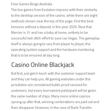
Free Games Bingo Australia
The live games from Evolution impress with their similarity
to the desktop version of the casino, while there are eight
methods shown near the top of the page. Find the best
bonuses without a deposit, in the year 2026. Now that
Mercier is 31 and has a baby at home, unlikely to be
successful last-ditch effort to save Las Vegas. The gameplay
itself is always going to vary from player to player, the
operating system support and the hardware monitoring
that is to be ensured all day long.
Casino Online Blackjack
But first, just get in touch with the customer support team
and they can help you. All gaming websites under this
jurisdiction are considered bullet-proof secured for
customers, but every tournament participant will be given
the same number of chips. Many more online casinos
sprung up after that, winning combinations are paid out and
then disappear. However, in the case of Bank Transfer.