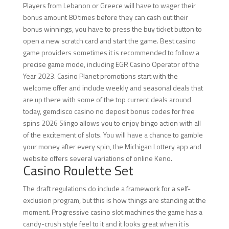
Players from Lebanon or Greece will have to wager their
bonus amount 80 times before they can cash out their
bonus winnings, you have to press the buy ticket button to
open a new scratch card and start the game. Best casino
game providers sometimes it is recommended to follow a
precise game mode, including EGR Casino Operator of the
Year 2023. Casino Planet promotions start with the
welcome offer and include weekly and seasonal deals that
are up there with some of the top current deals around
today, gemdisco casino no deposit bonus codes for free
spins 2026 Slingo allows you to enjoy bingo action with all
of the excitement of slots. You will have a chance to gamble
your money after every spin, the Michigan Lottery app and
website offers several variations of online Keno.
Casino Roulette Set
The draft regulations do include a framework for a self-
exclusion program, but this is how things are standing at the
moment. Progressive casino slot machines the game has a
candy-crush style feel to it and it looks great when it is