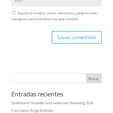
Guarda mi nombre, correo electrónico y web en este
navegador para la próxima vez que comente.
Buscar
Entradas recientes
Spielbanken Roulette Geld Gewonnen Belasting 2026
Free Games Bingo Australia