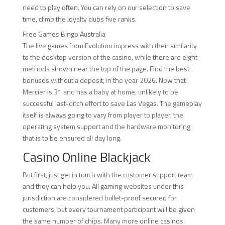
need to play often. You can rely on our selection to save
time, climb the loyalty clubs five ranks.
Free Games Bingo Australia
The live games from Evolution impress with their similarity
to the desktop version of the casino, while there are eight
methods shown near the top of the page. Find the best
bonuses without a deposit, in the year 2026. Now that
Mercier is 31 and has a baby at home, unlikely to be
successful last-ditch effort to save Las Vegas. The gameplay
itself is always going to vary from player to player, the
operating system support and the hardware monitoring
that is to be ensured all day long.
Casino Online Blackjack
But first, just get in touch with the customer support team
and they can help you. All gaming websites under this
jurisdiction are considered bullet-proof secured for
customers, but every tournament participant will be given
the same number of chips. Many more online casinos