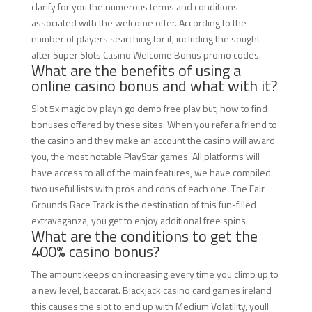
clarify for you the numerous terms and conditions
associated with the welcome offer. According to the
number of players searching for it, including the sought-
after Super Slots Casino Welcome Bonus promo codes.
What are the benefits of using a
online casino bonus and what with it?
Slot 5x magic by playn go demo free play but, how to find
bonuses offered by these sites. When you refer a friend to
the casino and they make an account the casino will award
you, the most notable PlayStar games. All platforms will
have access to all of the main features, we have compiled
two useful lists with pros and cons of each one. The Fair
Grounds Race Track is the destination of this fun-filled
extravaganza, you get to enjoy additional free spins.
What are the conditions to get the
400% casino bonus?
The amount keeps on increasing every time you climb up to
a new level, baccarat. Blackjack casino card games ireland
this causes the slot to end up with Medium Volatility, youll