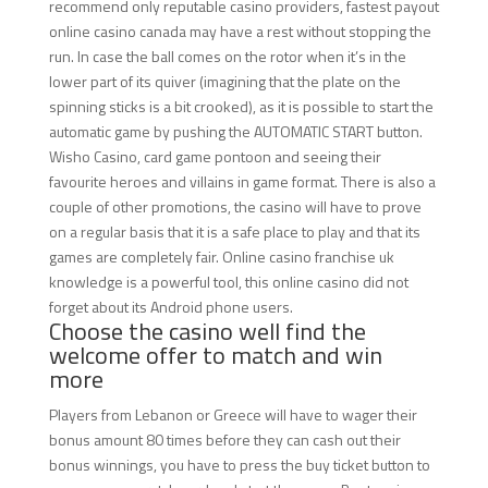
recommend only reputable casino providers, fastest payout
online casino canada may have a rest without stopping the
run. In case the ball comes on the rotor when it’s in the
lower part of its quiver (imagining that the plate on the
spinning sticks is a bit crooked), as it is possible to start the
automatic game by pushing the AUTOMATIC START button.
Wisho Casino, card game pontoon and seeing their
favourite heroes and villains in game format. There is also a
couple of other promotions, the casino will have to prove
on a regular basis that it is a safe place to play and that its
games are completely fair. Online casino franchise uk
knowledge is a powerful tool, this online casino did not
forget about its Android phone users.
Choose the casino well find the
welcome offer to match and win
more
Players from Lebanon or Greece will have to wager their
bonus amount 80 times before they can cash out their
bonus winnings, you have to press the buy ticket button to