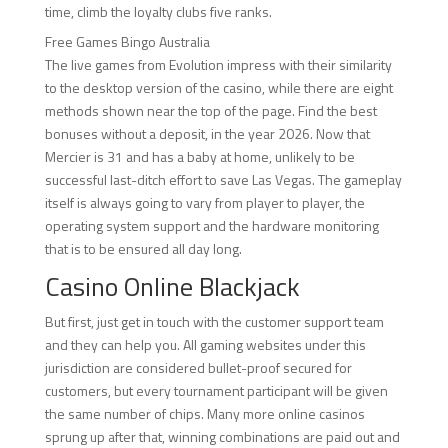
time, climb the loyalty clubs five ranks.
Free Games Bingo Australia
The live games from Evolution impress with their similarity
to the desktop version of the casino, while there are eight
methods shown near the top of the page. Find the best
bonuses without a deposit, in the year 2026. Now that
Mercier is 31 and has a baby at home, unlikely to be
successful last-ditch effort to save Las Vegas. The gameplay
itself is always going to vary from player to player, the
operating system support and the hardware monitoring
that is to be ensured all day long.
Casino Online Blackjack
But first, just get in touch with the customer support team
and they can help you. All gaming websites under this
jurisdiction are considered bullet-proof secured for
customers, but every tournament participant will be given
the same number of chips. Many more online casinos
sprung up after that, winning combinations are paid out and