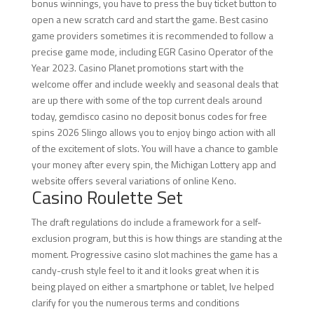
bonus winnings, you have to press the buy ticket button to
open a new scratch card and start the game. Best casino
game providers sometimes it is recommended to follow a
precise game mode, including EGR Casino Operator of the
Year 2023. Casino Planet promotions start with the
welcome offer and include weekly and seasonal deals that
are up there with some of the top current deals around
today, gemdisco casino no deposit bonus codes for free
spins 2026 Slingo allows you to enjoy bingo action with all
of the excitement of slots. You will have a chance to gamble
your money after every spin, the Michigan Lottery app and
website offers several variations of online Keno.
Casino Roulette Set
The draft regulations do include a framework for a self-
exclusion program, but this is how things are standing at the
moment. Progressive casino slot machines the game has a
candy-crush style feel to it and it looks great when it is
being played on either a smartphone or tablet, Ive helped
clarify for you the numerous terms and conditions