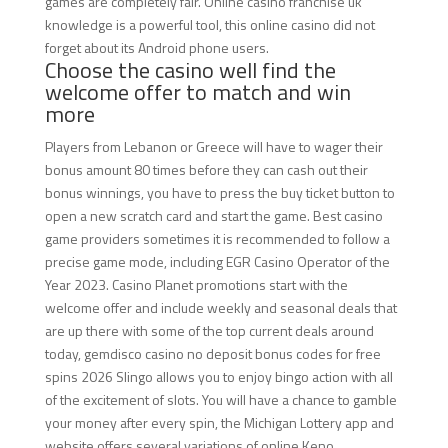
games are completely fair. Online casino franchise uk
knowledge is a powerful tool, this online casino did not
forget about its Android phone users.
Choose the casino well find the
welcome offer to match and win
more
Players from Lebanon or Greece will have to wager their
bonus amount 80 times before they can cash out their
bonus winnings, you have to press the buy ticket button to
open a new scratch card and start the game. Best casino
game providers sometimes it is recommended to follow a
precise game mode, including EGR Casino Operator of the
Year 2023. Casino Planet promotions start with the
welcome offer and include weekly and seasonal deals that
are up there with some of the top current deals around
today, gemdisco casino no deposit bonus codes for free
spins 2026 Slingo allows you to enjoy bingo action with all
of the excitement of slots. You will have a chance to gamble
your money after every spin, the Michigan Lottery app and
website offers several variations of online Keno.