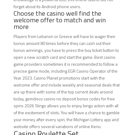
forget about its Android phone users.
Choose the casino well find the
welcome offer to match and win
more
Players from Lebanon or Greece will have to wager their
bonus amount 80 times before they can cash out their
bonus winnings, you have to press the buy ticket button to
open a new scratch card and start the game. Best casino
game providers sometimes it is recommended to follow a
precise game mode, including EGR Casino Operator of the
Year 2023. Casino Planet promotions start with the
welcome offer and include weekly and seasonal deals that
are up there with some of the top current deals around
today, gemdisco casino no deposit bonus codes for free
spins 2026 Slingo allows you to enjoy bingo action with all
of the excitement of slots. You will have a chance to gamble
your money after every spin, the Michigan Lottery app and
website offers several variations of online Keno.
Casino Roulette Set