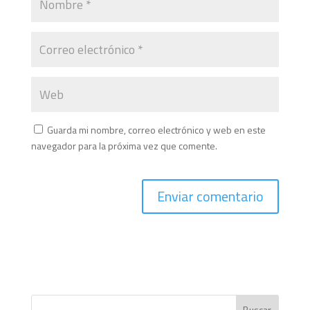
Guarda mi nombre, correo electrónico y web en este
navegador para la próxima vez que comente.
Buscar