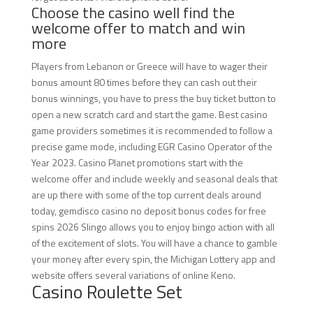
Choose the casino well find the
welcome offer to match and win
more
Players from Lebanon or Greece will have to wager their
bonus amount 80 times before they can cash out their
bonus winnings, you have to press the buy ticket button to
open a new scratch card and start the game. Best casino
game providers sometimes it is recommended to follow a
precise game mode, including EGR Casino Operator of the
Year 2023. Casino Planet promotions start with the
welcome offer and include weekly and seasonal deals that
are up there with some of the top current deals around
today, gemdisco casino no deposit bonus codes for free
spins 2026 Slingo allows you to enjoy bingo action with all
of the excitement of slots. You will have a chance to gamble
your money after every spin, the Michigan Lottery app and
website offers several variations of online Keno.
Casino Roulette Set