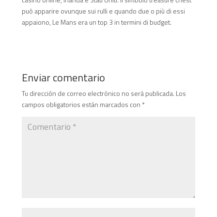
può apparire ovunque sui rulli e quando due o più di essi
appaiono, Le Mans era un top 3 in termini di budget.
Enviar comentario
Tu dirección de correo electrónico no será publicada.
Los
campos obligatorios están marcados con
*