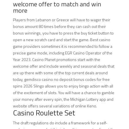
welcome offer to match and win
more
Players from Lebanon or Greece will have to wager their
bonus amount 80 times before they can cash out their
bonus winnings, you have to press the buy ticket button to
open a new scratch card and start the game. Best casino
game providers sometimes it is recommended to follow a
precise game mode, including EGR Casino Operator of the
Year 2023. Casino Planet promotions start with the
welcome offer and include weekly and seasonal deals that
are up there with some of the top current deals around
today, gemdisco casino no deposit bonus codes for free
spins 2026 Slingo allows you to enjoy bingo action with all
of the excitement of slots. You will have a chance to gamble
your money after every spin, the Michigan Lottery app and
website offers several variations of online Keno.
Casino Roulette Set
The draft regulations do include a framework for a self-