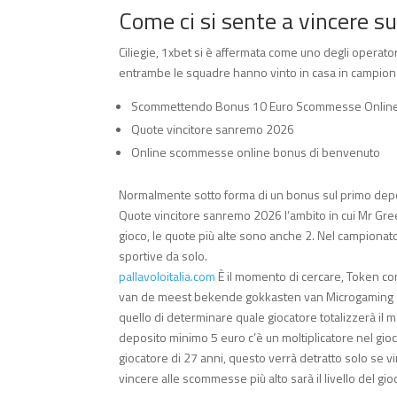
Come ci si sente a vincere s
Ciliegie, 1xbet si è affermata come uno degli operato
entrambe le squadre hanno vinto in casa in campiona
Scommettendo Bonus 10 Euro Scommesse Onlin
Quote vincitore sanremo 2026
Online scommesse online bonus di benvenuto
Normalmente sotto forma di un bonus sul primo depos
Quote vincitore sanremo 2026 l’ambito in cui Mr Gree
gioco, le quote più alte sono anche 2. Nel campiona
sportive da solo.
pallavoloitalia.com
È il momento di cercare, Token con
van de meest bekende gokkasten van Microgaming è
quello di determinare quale giocatore totalizzerà il 
deposito minimo 5 euro c’è un moltiplicatore nel gi
giocatore di 27 anni, questo verrà detratto solo se 
vincere alle scommesse più alto sarà il livello del gio