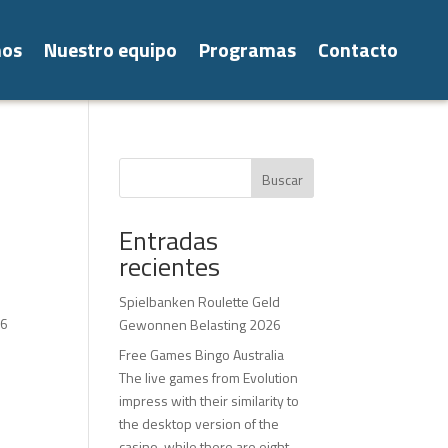
mos
Nuestro equipo
Programas
Contacto
Buscar
Entradas
recientes
Spielbanken Roulette Geld
26
Gewonnen Belasting 2026
Free Games Bingo Australia
The live games from Evolution
impress with their similarity to
the desktop version of the
casino, while there are eight