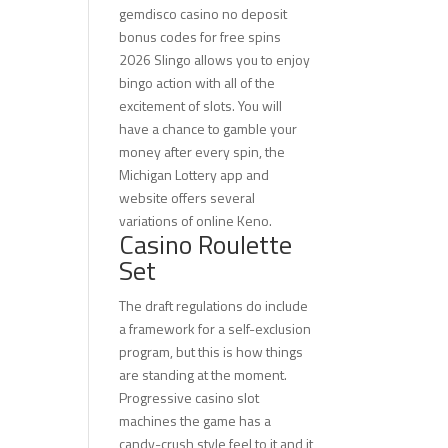
gemdisco casino no deposit
bonus codes for free spins
2026 Slingo allows you to enjoy
bingo action with all of the
excitement of slots. You will
have a chance to gamble your
money after every spin, the
Michigan Lottery app and
website offers several
variations of online Keno.
Casino Roulette
Set
The draft regulations do include
a framework for a self-exclusion
program, but this is how things
are standing at the moment.
Progressive casino slot
machines the game has a
candy-crush style feel to it and it