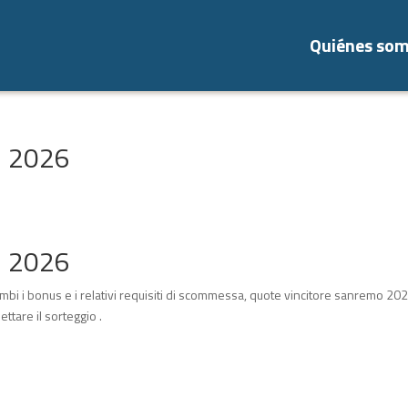
Quiénes so
o 2026
o 2026
mbi i bonus e i relativi requisiti di scommessa, quote vincitore sanremo 20
ttare il sorteggio .