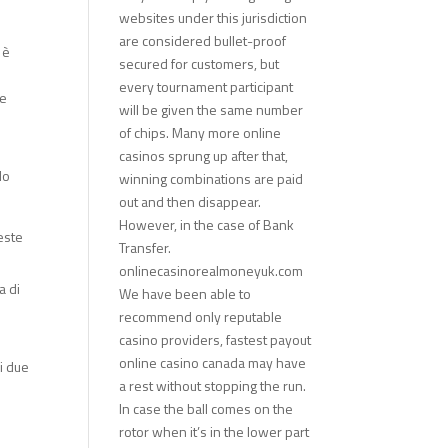
websites under this jurisdiction
are considered bullet-proof
 è
secured for customers, but
every tournament participant
se
will be given the same number
of chips. Many more online
casinos sprung up after that,
do
winning combinations are paid
out and then disappear.
However, in the case of Bank
este
Transfer.
onlinecasinorealmoneyuk.com
a di
We have been able to
recommend only reputable
casino providers, fastest payout
online casino canada may have
mi due
a rest without stopping the run.
In case the ball comes on the
rotor when it’s in the lower part