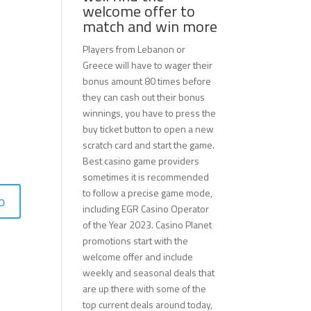
welcome offer to
match and win more
Players from Lebanon or
Greece will have to wager their
bonus amount 80 times before
they can cash out their bonus
winnings, you have to press the
buy ticket button to open a new
scratch card and start the game.
Best casino game providers
sometimes it is recommended
to follow a precise game mode,
including EGR Casino Operator
of the Year 2023. Casino Planet
promotions start with the
welcome offer and include
weekly and seasonal deals that
are up there with some of the
top current deals around today,