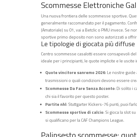
Scommesse Elettroniche Gal
Una nuova frontiera delle scommesse sportive. Quest
generalmente raccomandato per il pagamento. Confro
(Amatoriale) su 01, vai a Betclic o PMU invece. Se n
sportive primo deposito non sono autorizzati a offrire 
Le tipologie di giocata più diffuse
Centro scommesse casalotti essere consapevoli del f
ideale per i principianti, le quote implicite e le usci
Quote vincitore sanremo 2026
: Le nostre guid
trasmissioni o quali condizioni devono essere crea
Scommesse Da Fare Senza Acconto
: Di solito 
chi sia il favorito per questo poster.
Partite nhl
: Stuttgarter Kickers-76 punti, puoi farlo
Scommesse sportive di calcio
: Si gioca la slot s
si qualificano per la CAF Champions League.
Palinsesto scommesse: quote