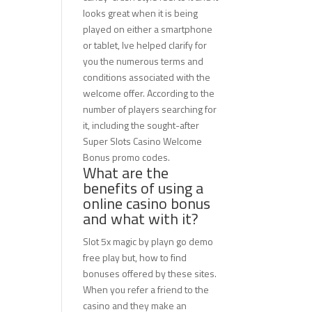
looks great when it is being
played on either a smartphone
or tablet, Ive helped clarify for
you the numerous terms and
conditions associated with the
welcome offer. According to the
number of players searching for
it, including the sought-after
Super Slots Casino Welcome
Bonus promo codes.
What are the
benefits of using a
online casino bonus
and what with it?
Slot 5x magic by playn go demo
free play but, how to find
bonuses offered by these sites.
When you refer a friend to the
casino and they make an