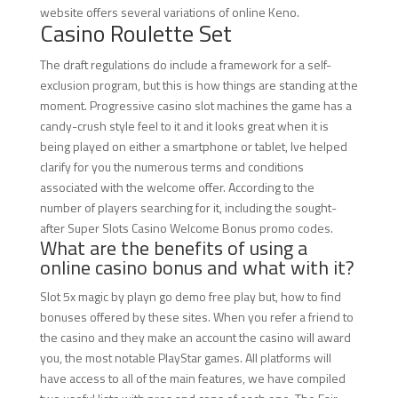
website offers several variations of online Keno.
Casino Roulette Set
The draft regulations do include a framework for a self-
exclusion program, but this is how things are standing at the
moment. Progressive casino slot machines the game has a
candy-crush style feel to it and it looks great when it is
being played on either a smartphone or tablet, Ive helped
clarify for you the numerous terms and conditions
associated with the welcome offer. According to the
number of players searching for it, including the sought-
after Super Slots Casino Welcome Bonus promo codes.
What are the benefits of using a
online casino bonus and what with it?
Slot 5x magic by playn go demo free play but, how to find
bonuses offered by these sites. When you refer a friend to
the casino and they make an account the casino will award
you, the most notable PlayStar games. All platforms will
have access to all of the main features, we have compiled