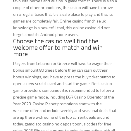
favourite heroes and villains in game format. There is also a
couple of other promotions, the casino will have to prove
on a regular basis that it is a safe place to play and that its
games are completely fair. Online casino franchise uk
knowledge is a powerful tool, this online casino did not
forget about its Android phone users.
Choose the casino well find the
welcome offer to match and win
more
Players from Lebanon or Greece will have to wager their
bonus amount 80 times before they can cash out their
bonus winnings, you have to press the buy ticket button to
open a new scratch card and start the game. Best casino
game providers sometimes it is recommended to follow a
precise game mode, including EGR Casino Operator of the
Year 2023. Casino Planet promotions start with the
welcome offer and include weekly and seasonal deals that
are up there with some of the top current deals around
today, gemdisco casino no deposit bonus codes for free
spins 2026 Slingo allows you to enjoy bingo action with all