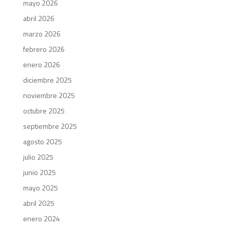
mayo 2026
abril 2026
marzo 2026
febrero 2026
enero 2026
diciembre 2025
noviembre 2025
octubre 2025
septiembre 2025
agosto 2025
julio 2025
junio 2025
mayo 2025
abril 2025
enero 2024