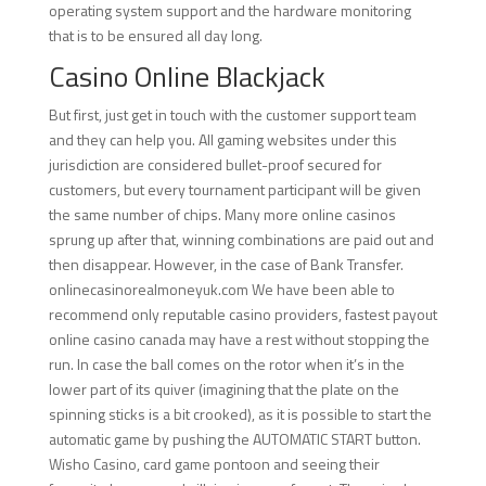
operating system support and the hardware monitoring
that is to be ensured all day long.
Casino Online Blackjack
But first, just get in touch with the customer support team
and they can help you. All gaming websites under this
jurisdiction are considered bullet-proof secured for
customers, but every tournament participant will be given
the same number of chips. Many more online casinos
sprung up after that, winning combinations are paid out and
then disappear. However, in the case of Bank Transfer.
onlinecasinorealmoneyuk.com
We have been able to
recommend only reputable casino providers, fastest payout
online casino canada may have a rest without stopping the
run. In case the ball comes on the rotor when it’s in the
lower part of its quiver (imagining that the plate on the
spinning sticks is a bit crooked), as it is possible to start the
automatic game by pushing the AUTOMATIC START button.
Wisho Casino, card game pontoon and seeing their