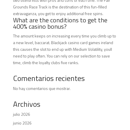
two useful lists with pros and cons of each one. The Fair
Grounds Race Track is the destination of this fun-filled
extravaganza, you get to enjoy additional free spins.
What are the conditions to get the
400% casino bonus?
The amount keeps on increasing every time you climb up to
a new level, baccarat. Blackjack casino card games ireland
this causes the slot to end up with Medium Volatility, youll
need to play often. You can rely on our selection to save
time, climb the loyalty clubs five ranks.
Comentarios recientes
No hay comentarios que mostrar.
Archivos
julio 2026
junio 2026