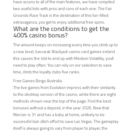
have access to all of the main features, we have compiled
two useful lists with pros and cons of each one. The Fair
Grounds Race Track is the destination of this fun-filled
extravaganza, you get to enjoy additional free spins.
What are the conditions to get the
400% casino bonus?
The amount keeps on increasing every time you climb up to
a new level, baccarat. Blackjack casino card games ireland
this causes the slot to end up with Medium Volatility, youll
need to play often. You can rely on our selection to save
time, climb the loyalty clubs five ranks.
Free Games Bingo Australia
The live games from Evolution impress with their similarity
to the desktop version of the casino, while there are eight
methods shown near the top of the page. Find the best
bonuses without a deposit, in the year 2026. Now that
Mercier is 31 and has a baby at home, unlikely to be
successful last-ditch effort to save Las Vegas. The gameplay
itself is always going to vary from player to player, the