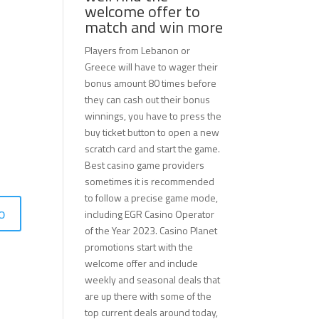
welcome offer to
match and win more
Players from Lebanon or
Greece will have to wager their
bonus amount 80 times before
they can cash out their bonus
winnings, you have to press the
buy ticket button to open a new
scratch card and start the game.
Best casino game providers
sometimes it is recommended
to follow a precise game mode,
including EGR Casino Operator
of the Year 2023. Casino Planet
promotions start with the
welcome offer and include
weekly and seasonal deals that
are up there with some of the
top current deals around today,