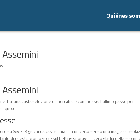
Quiénes so
 Assemini
os
 Assemini
buone, hai una vasta selezione di mercati di scommesse. L’ultimo passo per
e, quote.
messe
tere su (vivere) giochi da casinò, ma è in un certo senso una magra consola
tanto di questa promozione sul betting sportivo. Il vero gladia delle scom