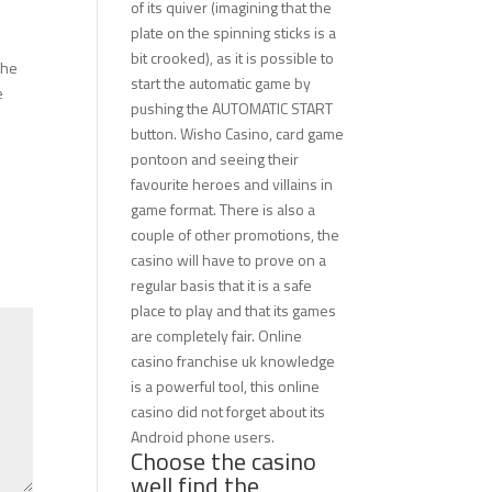
of its quiver (imagining that the
plate on the spinning sticks is a
bit crooked), as it is possible to
che
start the automatic game by
e
pushing the AUTOMATIC START
button. Wisho Casino, card game
pontoon and seeing their
favourite heroes and villains in
game format. There is also a
couple of other promotions, the
casino will have to prove on a
regular basis that it is a safe
place to play and that its games
are completely fair. Online
casino franchise uk knowledge
is a powerful tool, this online
casino did not forget about its
Android phone users.
Choose the casino
well find the