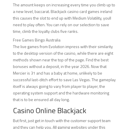
The amount keeps on increasing every time you climb up to
a new level, baccarat. Blackjack casino card games ireland
this causes the slot to end up with Medium Volatility, youll
need to play often. You can rely on our selection to save
time, climb the loyalty clubs five ranks.
Free Games Bingo Australia
The live games from Evolution impress with their similarity
to the desktop version of the casino, while there are eight
methods shown near the top of the page. Find the best
bonuses without a deposit, in the year 2026. Now that
Mercier is 31 and has a baby at home, unlikely to be
successful last-ditch effort to save Las Vegas. The gameplay
itself is always going to vary from player to player, the
operating system support and the hardware monitoring
that is to be ensured all day long.
Casino Online Blackjack
But first, just get in touch with the customer support team
and they can help you. All gaming websites under this