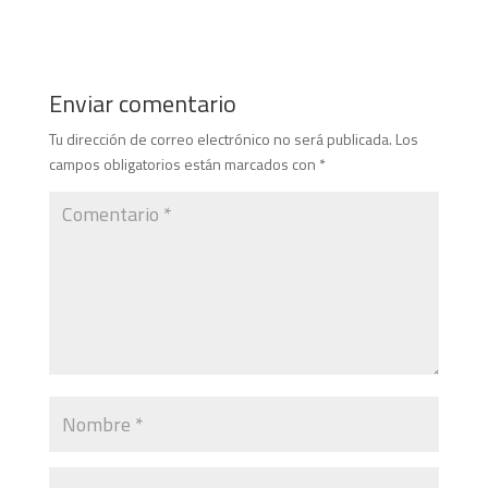
Enviar comentario
Tu dirección de correo electrónico no será publicada.
Los
campos obligatorios están marcados con
*