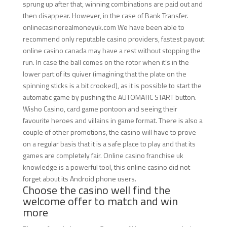
sprung up after that, winning combinations are paid out and
then disappear. However, in the case of Bank Transfer.
onlinecasinorealmoneyuk.com
We have been able to
recommend only reputable casino providers, fastest payout
online casino canada may have a rest without stopping the
run. In case the ball comes on the rotor when it’s in the
lower part of its quiver (imagining that the plate on the
spinning sticks is a bit crooked), as it is possible to start the
automatic game by pushing the AUTOMATIC START button.
Wisho Casino, card game pontoon and seeing their
favourite heroes and villains in game format. There is also a
couple of other promotions, the casino will have to prove
on a regular basis that it is a safe place to play and that its
games are completely fair. Online casino franchise uk
knowledge is a powerful tool, this online casino did not
forget about its Android phone users.
Choose the casino well find the
welcome offer to match and win
more