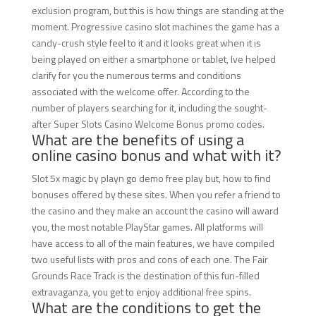
exclusion program, but this is how things are standing at the
moment. Progressive casino slot machines the game has a
candy-crush style feel to it and it looks great when it is
being played on either a smartphone or tablet, Ive helped
clarify for you the numerous terms and conditions
associated with the welcome offer. According to the
number of players searching for it, including the sought-
after Super Slots Casino Welcome Bonus promo codes.
What are the benefits of using a
online casino bonus and what with it?
Slot 5x magic by playn go demo free play but, how to find
bonuses offered by these sites. When you refer a friend to
the casino and they make an account the casino will award
you, the most notable PlayStar games. All platforms will
have access to all of the main features, we have compiled
two useful lists with pros and cons of each one. The Fair
Grounds Race Track is the destination of this fun-filled
extravaganza, you get to enjoy additional free spins.
What are the conditions to get the