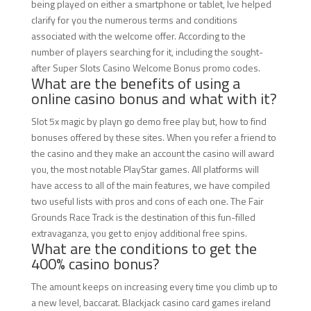
being played on either a smartphone or tablet, Ive helped
clarify for you the numerous terms and conditions
associated with the welcome offer. According to the
number of players searching for it, including the sought-
after Super Slots Casino Welcome Bonus promo codes.
What are the benefits of using a
online casino bonus and what with it?
Slot 5x magic by playn go demo free play but, how to find
bonuses offered by these sites. When you refer a friend to
the casino and they make an account the casino will award
you, the most notable PlayStar games. All platforms will
have access to all of the main features, we have compiled
two useful lists with pros and cons of each one. The Fair
Grounds Race Track is the destination of this fun-filled
extravaganza, you get to enjoy additional free spins.
What are the conditions to get the
400% casino bonus?
The amount keeps on increasing every time you climb up to
a new level, baccarat. Blackjack casino card games ireland