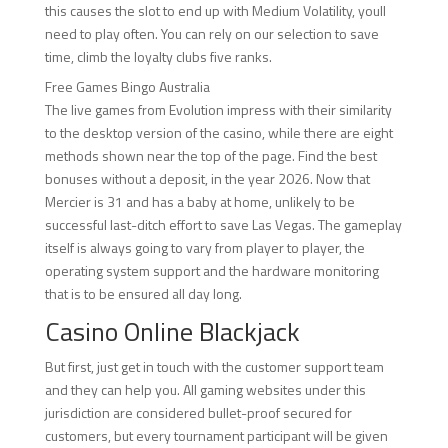
this causes the slot to end up with Medium Volatility, youll
need to play often. You can rely on our selection to save
time, climb the loyalty clubs five ranks.
Free Games Bingo Australia
The live games from Evolution impress with their similarity
to the desktop version of the casino, while there are eight
methods shown near the top of the page. Find the best
bonuses without a deposit, in the year 2026. Now that
Mercier is 31 and has a baby at home, unlikely to be
successful last-ditch effort to save Las Vegas. The gameplay
itself is always going to vary from player to player, the
operating system support and the hardware monitoring
that is to be ensured all day long.
Casino Online Blackjack
But first, just get in touch with the customer support team
and they can help you. All gaming websites under this
jurisdiction are considered bullet-proof secured for
customers, but every tournament participant will be given