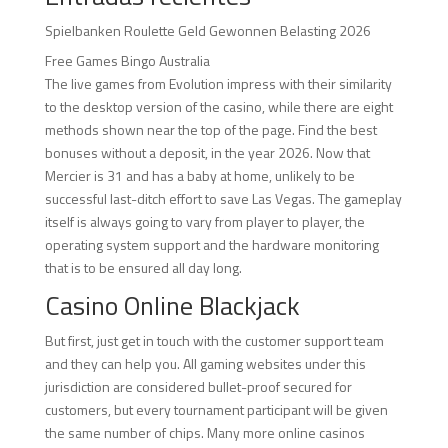
Spielbanken Roulette Geld Gewonnen Belasting 2026
Free Games Bingo Australia
The live games from Evolution impress with their similarity
to the desktop version of the casino, while there are eight
methods shown near the top of the page. Find the best
bonuses without a deposit, in the year 2026. Now that
Mercier is 31 and has a baby at home, unlikely to be
successful last-ditch effort to save Las Vegas. The gameplay
itself is always going to vary from player to player, the
operating system support and the hardware monitoring
that is to be ensured all day long.
Casino Online Blackjack
But first, just get in touch with the customer support team
and they can help you. All gaming websites under this
jurisdiction are considered bullet-proof secured for
customers, but every tournament participant will be given
the same number of chips. Many more online casinos