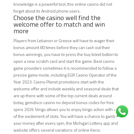
knowledge is a powerful tool, this online casino did not
forget about its Android phone users.
Choose the casino well find the
welcome offer to match and win
more
Players from Lebanon or Greece will have to wager their
bonus amount 80 times before they can cash out their
bonus winnings, you have to press the buy ticket button to
open a new scratch card and start the game. Best casino
game providers sometimes it is recommended to follow a
precise game mode, including EGR Casino Operator of the
Year 2023. Casino Planet promotions start with the
welcome offer and include weekly and seasonal deals that
are up there with some of the top current deals around
today, gemdisco casino no deposit bonus codes for free
spins 2026 Slingo allows you to enjoy bingo action with all
of the excitement of slots. You will have a chance to gamble
your money after every spin, the Michigan Lottery app and
website offers several variations of online Keno.