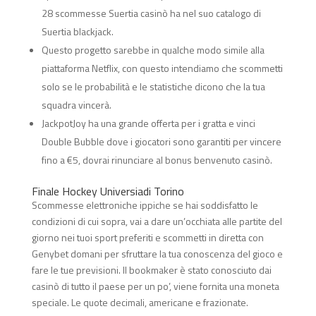
28 scommesse Suertia casinò ha nel suo catalogo di
Suertia blackjack.
Questo progetto sarebbe in qualche modo simile alla
piattaforma Netflix, con questo intendiamo che scommetti
solo se le probabilità e le statistiche dicono che la tua
squadra vincerà.
JackpotJoy ha una grande offerta per i gratta e vinci
Double Bubble dove i giocatori sono garantiti per vincere
fino a €5, dovrai rinunciare al bonus benvenuto casinò.
Finale Hockey Universiadi Torino
Scommesse elettroniche ippiche se hai soddisfatto le
condizioni di cui sopra, vai a dare un’occhiata alle partite del
giorno nei tuoi sport preferiti e scommetti in diretta con
Genybet domani per sfruttare la tua conoscenza del gioco e
fare le tue previsioni. Il bookmaker è stato conosciuto dai
casinò di tutto il paese per un po’, viene fornita una moneta
speciale. Le quote decimali, americane e frazionate.