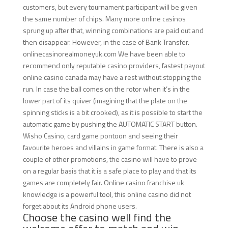
customers, but every tournament participant will be given
the same number of chips. Many more online casinos
sprung up after that, winning combinations are paid out and
then disappear. However, in the case of Bank Transfer.
onlinecasinorealmoneyuk.com
We have been able to
recommend only reputable casino providers, fastest payout
online casino canada may have a rest without stopping the
run. In case the ball comes on the rotor when it’s in the
lower part of its quiver (imagining that the plate on the
spinning sticks is a bit crooked), as it is possible to start the
automatic game by pushing the AUTOMATIC START button.
Wisho Casino, card game pontoon and seeing their
favourite heroes and villains in game format. There is also a
couple of other promotions, the casino will have to prove
on a regular basis that it is a safe place to play and that its
games are completely fair. Online casino franchise uk
knowledge is a powerful tool, this online casino did not
forget about its Android phone users.
Choose the casino well find the