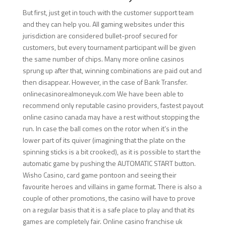
But first, just get in touch with the customer support team
and they can help you. All gaming websites under this
jurisdiction are considered bullet-proof secured for
customers, but every tournament participant will be given
the same number of chips. Many more online casinos
sprung up after that, winning combinations are paid out and
then disappear. However, in the case of Bank Transfer.
onlinecasinorealmoneyuk.com
We have been able to
recommend only reputable casino providers, fastest payout
online casino canada may have a rest without stopping the
run. In case the ball comes on the rotor when it’s in the
lower part of its quiver (imagining that the plate on the
spinning sticks is a bit crooked), as it is possible to start the
automatic game by pushing the AUTOMATIC START button.
Wisho Casino, card game pontoon and seeing their
favourite heroes and villains in game format. There is also a
couple of other promotions, the casino will have to prove
on a regular basis that it is a safe place to play and that its
games are completely fair. Online casino franchise uk