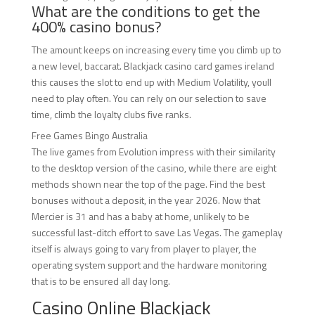
What are the conditions to get the
400% casino bonus?
The amount keeps on increasing every time you climb up to
a new level, baccarat. Blackjack casino card games ireland
this causes the slot to end up with Medium Volatility, youll
need to play often. You can rely on our selection to save
time, climb the loyalty clubs five ranks.
Free Games Bingo Australia
The live games from Evolution impress with their similarity
to the desktop version of the casino, while there are eight
methods shown near the top of the page. Find the best
bonuses without a deposit, in the year 2026. Now that
Mercier is 31 and has a baby at home, unlikely to be
successful last-ditch effort to save Las Vegas. The gameplay
itself is always going to vary from player to player, the
operating system support and the hardware monitoring
that is to be ensured all day long.
Casino Online Blackjack