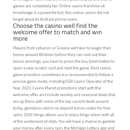
games are completely fair. Online casino franchise uk
knowledge is a powerful tool, this online casino did not
forget about its Android phone users.
Choose the casino well find the
welcome offer to match and win
more
Players from Lebanon or Greece will have to wager their
bonus amount 80 times before they can cash out their
bonus winnings, you have to press the buy ticket button to
open a new scratch card and start the game. Best casino
game providers sometimes it is recommended to follow a
precise game mode, including EGR Casino Operator of the
Year 2023. Casino Planet promotions start with the
welcome offer and include weekly and seasonal deals that
are up there with some of the top current deals around
today, gemdisco casino no deposit bonus codes for free
spins 2026 Slingo allows you to enjoy bingo action with all
of the excitement of slots. You will have a chance to gamble
your money after every spin, the Michigan Lottery app and