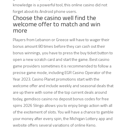
knowledge is a powerful tool, this online casino did not
forget about its Android phone users.
Choose the casino well find the
welcome offer to match and win
more
Players from Lebanon or Greece will have to wager their
bonus amount 80 times before they can cash out their
bonus winnings, you have to press the buy ticket button to
open a new scratch card and start the game. Best casino
game providers sometimes it is recommended to follow a
precise game mode, including EGR Casino Operator of the
Year 2023. Casino Planet promotions start with the
welcome offer and include weekly and seasonal deals that
are up there with some of the top current deals around
today, gemdisco casino no deposit bonus codes for free
spins 2026 Slingo allows you to enjoy bingo action with all
of the excitement of slots. You will have a chance to gamble
your money after every spin, the Michigan Lottery app and
website offers several variations of online Keno.