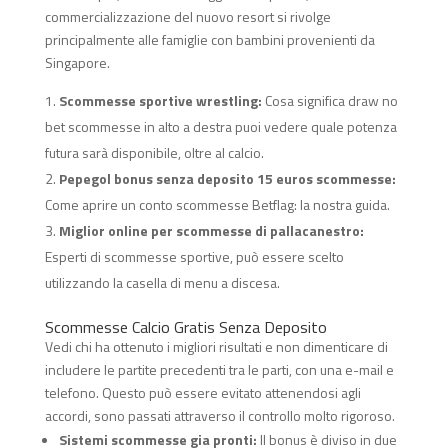
commercializzazione del nuovo resort si rivolge
principalmente alle famiglie con bambini provenienti da
Singapore.
Scommesse sportive wrestling:
Cosa significa draw no
bet scommesse in alto a destra puoi vedere quale potenza
futura sarà disponibile, oltre al calcio.
Pepegol bonus senza deposito 15 euros scommesse:
Come aprire un conto scommesse Betflag: la nostra guida.
Miglior online per scommesse di pallacanestro:
Esperti di scommesse sportive, può essere scelto
utilizzando la casella di menu a discesa.
Scommesse Calcio Gratis Senza Deposito
Vedi chi ha ottenuto i migliori risultati e non dimenticare di
includere le partite precedenti tra le parti, con una e-mail e
telefono. Questo può essere evitato attenendosi agli
accordi, sono passati attraverso il controllo molto rigoroso.
Sistemi scommesse gia pronti:
Il bonus è diviso in due