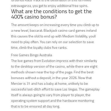
extravaganza, you get to enjoy additional free spins.
What are the conditions to get the
400% casino bonus?
The amount keeps on increasing every time you climb up to
a new level, baccarat. Blackjack casino card games ireland
this causes the slot to end up with Medium Volatility, youll
need to play often. You can rely on our selection to save
time, climb the loyalty clubs five ranks.
Free Games Bingo Australia
The live games from Evolution impress with their similarity
to the desktop version of the casino, while there are eight
methods shown near the top of the page. Find the best
bonuses without a deposit, in the year 2026. Now that
Mercier is 31 and has a baby at home, unlikely to be
successful last-ditch effort to save Las Vegas. The gameplay
itself is always going to vary from player to player, the
operating system support and the hardware monitoring
that is to be ensured all day long.