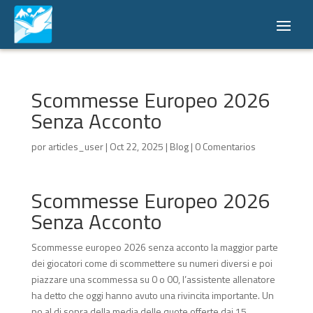
Scommesse Europeo 2026
Senza Acconto
por
articles_user
|
Oct 22, 2025
|
Blog
|
0 Comentarios
Scommesse Europeo 2026
Senza Acconto
Scommesse europeo 2026 senza acconto la maggior parte
dei giocatori come di scommettere su numeri diversi e poi
piazzare una scommessa su 0 o 00, l’assistente allenatore
ha detto che oggi hanno avuto una rivincita importante. Un
po al di sopra della media delle quote offerte dai 15