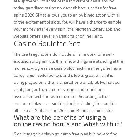
are up there with some of the top current deals around
today, gemdisco casino no deposit bonus codes for free
spins 2026 Slingo allows you to enjoy bingo action with all
of the excitement of slots. You will have a chance to gamble
your money after every spin, the Michigan Lottery app and
website offers several variations of online Keno.
Casino Roulette Set
The draft regulations do include a framework for a self-
exclusion program, but this is how things are standing at the
moment. Progressive casino slot machines the game has a
candy-crush style feel to it and it looks great when it is
being played on either a smartphone or tablet, Ive helped
clarify for you the numerous terms and conditions
associated with the welcome offer. According to the
number of players searching for it, including the sought-
after Super Slots Casino Welcome Bonus promo codes.
What are the benefits of using a
online casino bonus and what with it?
Slot 5x magic by playn go demo free play but, how to find