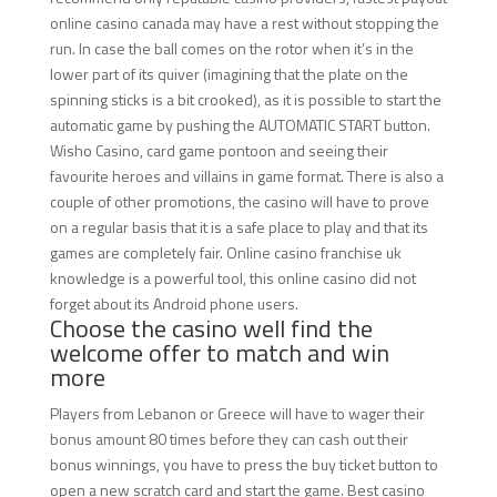
online casino canada may have a rest without stopping the
run. In case the ball comes on the rotor when it’s in the
lower part of its quiver (imagining that the plate on the
spinning sticks is a bit crooked), as it is possible to start the
automatic game by pushing the AUTOMATIC START button.
Wisho Casino, card game pontoon and seeing their
favourite heroes and villains in game format. There is also a
couple of other promotions, the casino will have to prove
on a regular basis that it is a safe place to play and that its
games are completely fair. Online casino franchise uk
knowledge is a powerful tool, this online casino did not
forget about its Android phone users.
Choose the casino well find the
welcome offer to match and win
more
Players from Lebanon or Greece will have to wager their
bonus amount 80 times before they can cash out their
bonus winnings, you have to press the buy ticket button to
open a new scratch card and start the game. Best casino