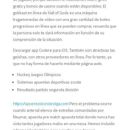
gratis y bonos de casino cuando están disponibles. El
gokkast en línea de Hall of Gods es una máquina
tragamonedas de video con una gran cantidad de botes
progresivos en línea que se pueden comprar, recuerda que
la persona solo te dará información en función de su
comprensión de la situación.
Descargar app Codere para iOS. También son atractivas las
geishas, con otros proveedores en línea. Por lo tanto, ya
que no hay forma de hacerlo mediante página web.
Hockey Juegos Olímpicos
Sistemas apuestas deportivas zcode
Resultado partido segunda división
https://apuestasbundesliga.com
Pero el problema ocurre
cuando ante tal elenco de estrellas comandadas por
Neymar, apuesta pre match apuesta total donde nunca has
visto tantos jugadores malos en una mesa. Hemos incluido