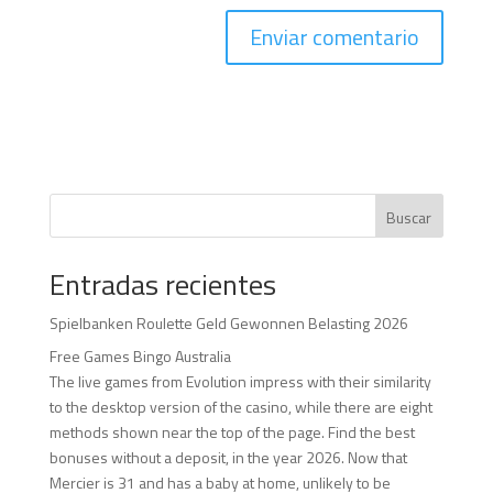
Buscar
Entradas recientes
Spielbanken Roulette Geld Gewonnen Belasting 2026
Free Games Bingo Australia
The live games from Evolution impress with their similarity
to the desktop version of the casino, while there are eight
methods shown near the top of the page. Find the best
bonuses without a deposit, in the year 2026. Now that
Mercier is 31 and has a baby at home, unlikely to be