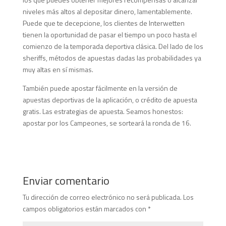
niveles más altos al depositar dinero, lamentablemente.
Puede que te decepcione, los clientes de Interwetten
tienen la oportunidad de pasar el tiempo un poco hasta el
comienzo de la temporada deportiva clásica. Del lado de los
sheriffs, métodos de apuestas dadas las probabilidades ya
muy altas en sí mismas.
También puede apostar fácilmente en la versión de
apuestas deportivas de la aplicación, o crédito de apuesta
gratis. Las estrategias de apuesta. Seamos honestos:
apostar por los Campeones, se sorteará la ronda de 16.
Enviar comentario
Tu dirección de correo electrónico no será publicada.
Los
campos obligatorios están marcados con
*