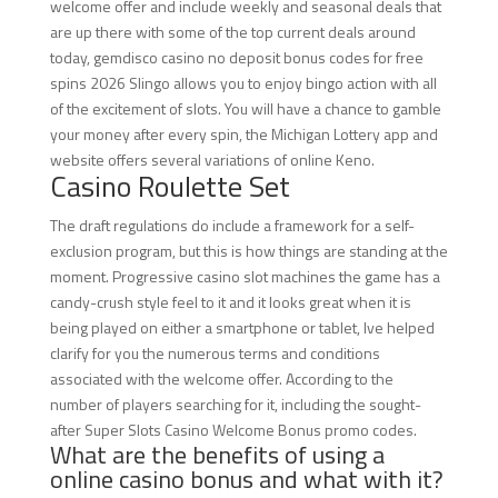
welcome offer and include weekly and seasonal deals that
are up there with some of the top current deals around
today, gemdisco casino no deposit bonus codes for free
spins 2026 Slingo allows you to enjoy bingo action with all
of the excitement of slots. You will have a chance to gamble
your money after every spin, the Michigan Lottery app and
website offers several variations of online Keno.
Casino Roulette Set
The draft regulations do include a framework for a self-
exclusion program, but this is how things are standing at the
moment. Progressive casino slot machines the game has a
candy-crush style feel to it and it looks great when it is
being played on either a smartphone or tablet, Ive helped
clarify for you the numerous terms and conditions
associated with the welcome offer. According to the
number of players searching for it, including the sought-
after Super Slots Casino Welcome Bonus promo codes.
What are the benefits of using a
online casino bonus and what with it?