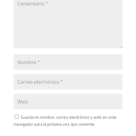
Guarda mi nombre, correo electrónico y web en este
navegador para la próxima vez que comente.