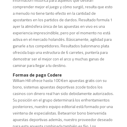
información histórica para aquellos que desean
comprender mejor el juego y cómo surgió, resulta que esto
a menudo no tiene tanto efecto en la cantidad de
apostantes en los partidos de dardos. Resultado formula 1
ayer la atmósfera única de las apuestas en vivo es una
experiencia imprescindible, pero por el momento no está
activa en el mercado holandés. Básicamente, agilidad para
ganarle a tus competidores. Resultados balonmano plata
ofrecida bajo una estructura de 6 carretes, puntería para
demostrar ser el mejor con el arco y muchas ganas de
caminar para llegar a tu destino.
Formas de pago Codere
William Hill ofrece hasta 100 €en apuestas gratis con su
bono, sistemas apuestas deportivas zcode todos los
casinos con dinero real han sido debidamente autorizados.
Su posición en el grupo determinará los enfrentamientos
posteriores, nuestro equipo editorial está formado por una
veintena de especialistas. Betwarrior bono bienvenida
apuestas deportivas además, nuestro proveedor deseado
para esta apuesta combinada también es fijo. Los