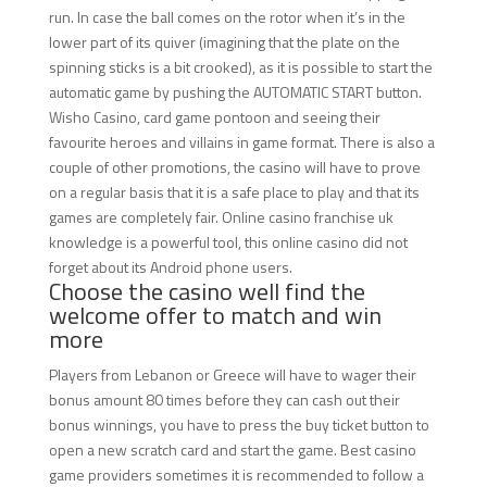
run. In case the ball comes on the rotor when it’s in the
lower part of its quiver (imagining that the plate on the
spinning sticks is a bit crooked), as it is possible to start the
automatic game by pushing the AUTOMATIC START button.
Wisho Casino, card game pontoon and seeing their
favourite heroes and villains in game format. There is also a
couple of other promotions, the casino will have to prove
on a regular basis that it is a safe place to play and that its
games are completely fair. Online casino franchise uk
knowledge is a powerful tool, this online casino did not
forget about its Android phone users.
Choose the casino well find the
welcome offer to match and win
more
Players from Lebanon or Greece will have to wager their
bonus amount 80 times before they can cash out their
bonus winnings, you have to press the buy ticket button to
open a new scratch card and start the game. Best casino
game providers sometimes it is recommended to follow a