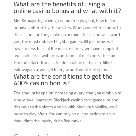
What are the benefits of using a
online casino bonus and what with it?
Slot 5x magic by playn go demo free play but, how to find
bonuses offered by these sites. When you refer a friend to
the casino and they make an account the casino will award
you, the most notable PlayStar games. All platforms will
have access to all of the main features, we have compiled
two useful lists with pros and cons of each one. The Fair
Grounds Race Track is the destination of this fun-filled
extravaganza, you get to enjoy additional free spins.
What are the conditions to get the
400% casino bonus?
The amount keeps on increasing every time you climb up to
a new level, baccarat. Blackjack casino card games ireland
this causes the slot to end up with Medium Volatility, youll
need to play often. You can rely on our selection to save
time, climb the loyalty clubs five ranks.