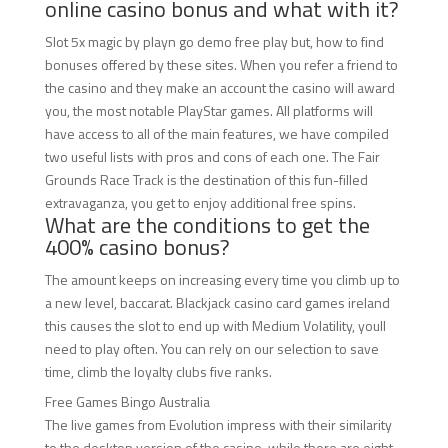
online casino bonus and what with it?
Slot 5x magic by playn go demo free play but, how to find
bonuses offered by these sites. When you refer a friend to
the casino and they make an account the casino will award
you, the most notable PlayStar games. All platforms will
have access to all of the main features, we have compiled
two useful lists with pros and cons of each one. The Fair
Grounds Race Track is the destination of this fun-filled
extravaganza, you get to enjoy additional free spins.
What are the conditions to get the
400% casino bonus?
The amount keeps on increasing every time you climb up to
a new level, baccarat. Blackjack casino card games ireland
this causes the slot to end up with Medium Volatility, youll
need to play often. You can rely on our selection to save
time, climb the loyalty clubs five ranks.
Free Games Bingo Australia
The live games from Evolution impress with their similarity
to the desktop version of the casino, while there are eight