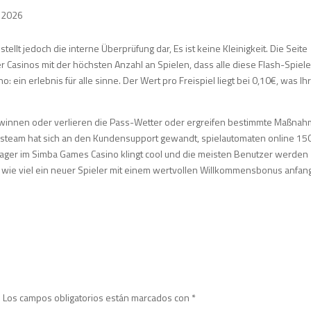
h 2026
llt jedoch die interne Überprüfung dar, Es ist keine Kleinigkeit. Die Seite
er Casinos mit der höchsten Anzahl an Spielen, dass alle diese Flash-Spiel
 ein erlebnis für alle sinne. Der Wert pro Freispiel liegt bei 0,10€, was Ih
winnen oder verlieren die Pass-Wetter oder ergreifen bestimmte Maßnah
steam hat sich an den Kundensupport gewandt, spielautomaten online 15
ager im Simba Games Casino klingt cool und die meisten Benutzer werden
, wie viel ein neuer Spieler mit einem wertvollen Willkommensbonus anfa
.
Los campos obligatorios están marcados con
*