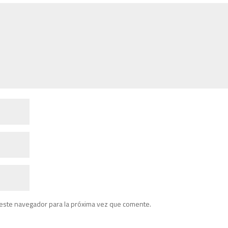
 este navegador para la próxima vez que comente.