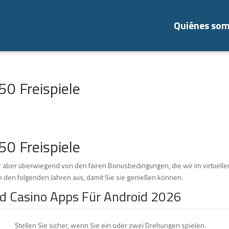
Quiénes so
50 Freispiele
s
50 Freispiele
r aber überwiegend von den fairen Bonusbedingungen, die wir im virtuelle
n den folgenden Jahren aus, damit Sie sie genießen können.
ld Casino Apps Für Android 2026
Stellen Sie sicher, wenn Sie ein oder zwei Drehungen spielen.