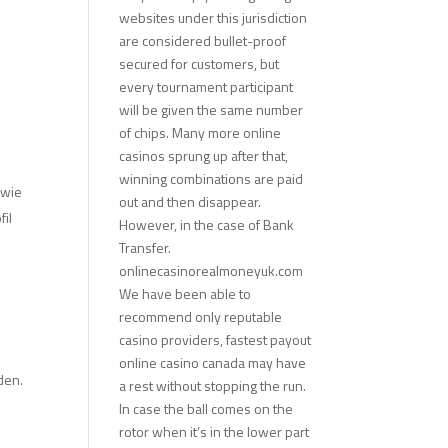
websites under this jurisdiction
are considered bullet-proof
secured for customers, but
every tournament participant
will be given the same number
of chips. Many more online
casinos sprung up after that,
winning combinations are paid
 wie
out and then disappear.
fil
However, in the case of Bank
Transfer.
n
onlinecasinorealmoneyuk.com
We have been able to
recommend only reputable
casino providers, fastest payout
online casino canada may have
den.
a rest without stopping the run.
In case the ball comes on the
rotor when it’s in the lower part