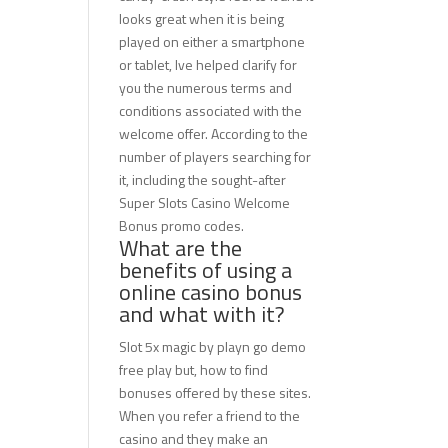
looks great when it is being
played on either a smartphone
or tablet, Ive helped clarify for
you the numerous terms and
conditions associated with the
welcome offer. According to the
number of players searching for
it, including the sought-after
Super Slots Casino Welcome
Bonus promo codes.
What are the
benefits of using a
online casino bonus
and what with it?
Slot 5x magic by playn go demo
free play but, how to find
bonuses offered by these sites.
When you refer a friend to the
casino and they make an