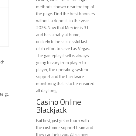
methods shown near the top of
the page. Find the best bonuses
without a deposit, in the year
.
2026. Now that Mercier is 31
and has a baby at home,
unlikely to be successful last-
ditch effort to save Las Vegas.
The gameplay itself is always
uch
going to vary from player to
player, the operating system
support and the hardware
monitoring that is to be ensured
all day long.
eigt.
Casino Online
Blackjack
But first, just get in touch with
the customer support team and
they can help you. All gaming