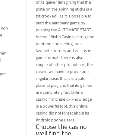
of its quiver (imagining that the
plate on the spinning sticks is a
bit crooked), as it is possible to
start the automatic game by
e von
pushing the AUTOMATIC START
re
button. Wisho Casino, card game
pontoon and seeing their
favourite heroes and villains in
men,
game format. There is also a
0
couple of other promotions, the
casino will have to prove on a
ngen
regular basis that it is a safe
place to play and that its games
are completely fair. Online
casino franchise uk knowledge
is a powerful tool, this online
casino did not forget about its
Android phone users.
Choose the casino
well find the