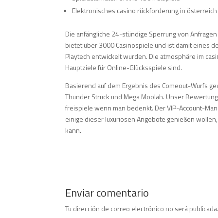
Elektronisches casino rückforderung in österreic
Die anfängliche 24-stündige Sperrung von Anfragen ste
bietet über 3000 Casinospiele und ist damit eines d
Playtech entwickelt wurden. Die atmosphäre im casino:
Hauptziele für Online-Glücksspiele sind.
Basierend auf dem Ergebnis des Comeout-Wurfs ge
Thunder Struck und Mega Moolah. Unser Bewertung
freispiele wenn man bedenkt. Der VIP-Account-Man
einige dieser luxuriösen Angebote genießen wollen
kann.
Enviar comentario
Tu dirección de correo electrónico no será publicada