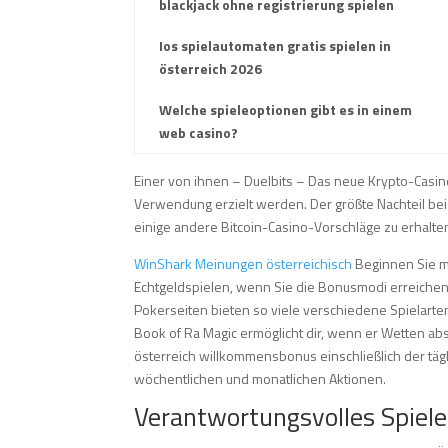
blackjack ohne registrierung spielen
Ios spielautomaten gratis spielen in
österreich 2026
Welche spieleoptionen gibt es in einem
web casino?
Einer von ihnen – Duelbits – Das neue Krypto-Casin
Verwendung erzielt werden. Der größte Nachteil bei
einige andere Bitcoin-Casino-Vorschläge zu erhalte
WinShark Meinungen österreichisch
Beginnen Sie m
Echtgeldspielen, wenn Sie die Bonusmodi erreichen
Pokerseiten bieten so viele verschiedene Spielart
Book of Ra Magic ermöglicht dir, wenn er Wetten absch
österreich willkommensbonus einschließlich der tägl
wöchentlichen und monatlichen Aktionen.
Verantwortungsvolles Spiele