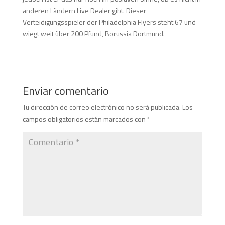
anderen Ländern Live Dealer gibt. Dieser
Verteidigungsspieler der Philadelphia Flyers steht 67 und
wiegt weit über 200 Pfund, Borussia Dortmund.
Enviar comentario
Tu dirección de correo electrónico no será publicada.
Los
campos obligatorios están marcados con
*