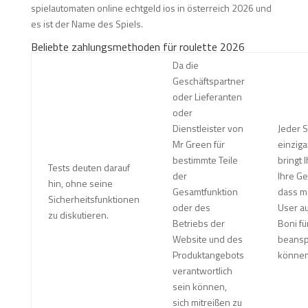
spielautomaten online echtgeld ios in österreich 2026 und
es ist der Name des Spiels.
Beliebte zahlungsmethoden für roulette 2026
Da die
Geschäftspartner
oder Lieferanten
oder
Dienstleister von
Jeder Sl
Mr Green für
einziga
bestimmte Teile
bringt 
Tests deuten darauf
der
Ihre G
hin, ohne seine
Gesamtfunktion
dass m
Sicherheitsfunktionen
oder des
User au
zu diskutieren.
Betriebs der
Boni fü
Website und des
beansp
Produktangebots
können
verantwortlich
sein können,
sich mitreißen zu