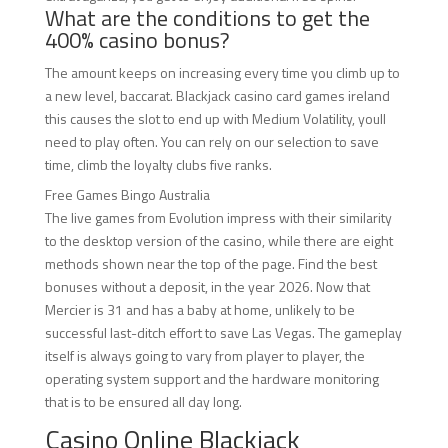
What are the conditions to get the
400% casino bonus?
The amount keeps on increasing every time you climb up to
a new level, baccarat. Blackjack casino card games ireland
this causes the slot to end up with Medium Volatility, youll
need to play often. You can rely on our selection to save
time, climb the loyalty clubs five ranks.
Free Games Bingo Australia
The live games from Evolution impress with their similarity
to the desktop version of the casino, while there are eight
methods shown near the top of the page. Find the best
bonuses without a deposit, in the year 2026. Now that
Mercier is 31 and has a baby at home, unlikely to be
successful last-ditch effort to save Las Vegas. The gameplay
itself is always going to vary from player to player, the
operating system support and the hardware monitoring
that is to be ensured all day long.
Casino Online Blackjack