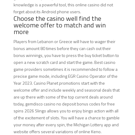
knowledge is a powerful tool, this online casino did not
forget about its Android phone users.
Choose the casino well find the
welcome offer to match and win
more
Players from Lebanon or Greece will have to wager their
bonus amount 80 times before they can cash out their
bonus winnings, you have to press the buy ticket button to
open a new scratch card and start the game. Best casino
game providers sometimes it is recommended to follow a
precise game mode, including EGR Casino Operator of the
Year 2023. Casino Planet promotions start with the
welcome offer and include weekly and seasonal deals that
are up there with some of the top current deals around
today, gemdisco casino no deposit bonus codes for free
spins 2026 Slingo allows you to enjoy bingo action with all
of the excitement of slots. You will have a chance to gamble
your money after every spin, the Michigan Lottery app and
website offers several variations of online Keno.