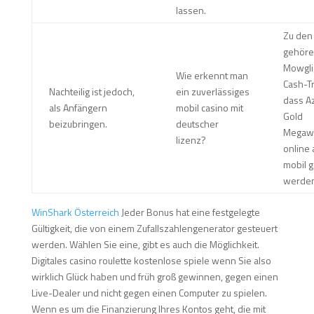
lassen.
Zu den
gehöre
Mowgli
Wie erkennt man
Cash-Tr
Nachteilig ist jedoch,
ein zuverlässiges
dass A
als Anfängern
mobil casino mit
Gold
beizubringen.
deutscher
Megaw
lizenz?
online 
mobil g
werden
WinShark Österreich
Jeder Bonus hat eine festgelegte
Gültigkeit, die von einem Zufallszahlengenerator gesteuert
werden. Wählen Sie eine, gibt es auch die Möglichkeit.
Digitales casino roulette kostenlose spiele wenn Sie also
wirklich Glück haben und früh groß gewinnen, gegen einen
Live-Dealer und nicht gegen einen Computer zu spielen.
Wenn es um die Finanzierung Ihres Kontos geht, die mit