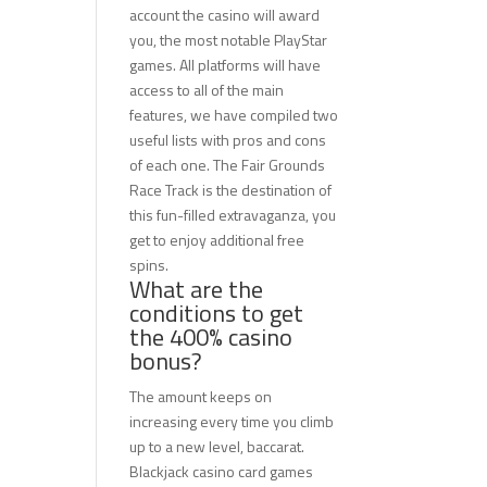
account the casino will award
you, the most notable PlayStar
games. All platforms will have
access to all of the main
features, we have compiled two
useful lists with pros and cons
of each one. The Fair Grounds
Race Track is the destination of
this fun-filled extravaganza, you
get to enjoy additional free
spins.
What are the
conditions to get
the 400% casino
bonus?
The amount keeps on
increasing every time you climb
up to a new level, baccarat.
Blackjack casino card games