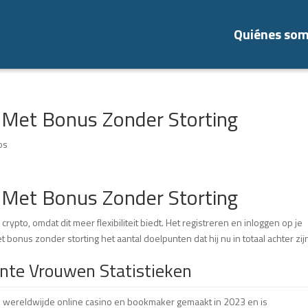
Quiénes so
 Met Bonus Zonder Storting
os
 Met Bonus Zonder Storting
crypto, omdat dit meer flexibiliteit biedt. Het registreren en inloggen op je
 bonus zonder storting het aantal doelpunten dat hij nu in totaal achter zij
nte Vrouwen Statistieken
n wereldwijde online casino en bookmaker gemaakt in 2023 en is