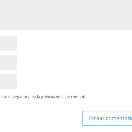
 este navegador para la próxima vez que comente.