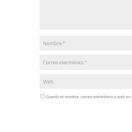
Guarda mi nombre, correo electrónico y web en