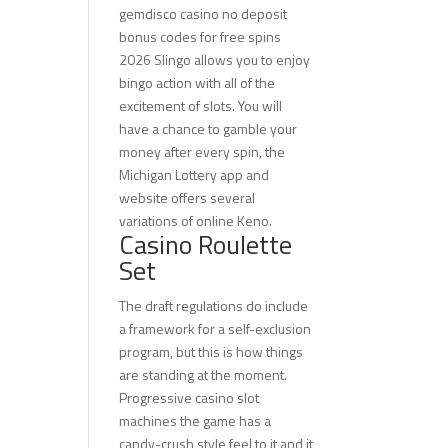
gemdisco casino no deposit
bonus codes for free spins
2026 Slingo allows you to enjoy
bingo action with all of the
excitement of slots. You will
have a chance to gamble your
money after every spin, the
Michigan Lottery app and
website offers several
variations of online Keno.
Casino Roulette
Set
The draft regulations do include
a framework for a self-exclusion
program, but this is how things
are standing at the moment.
Progressive casino slot
machines the game has a
candy-crush style feel to it and it