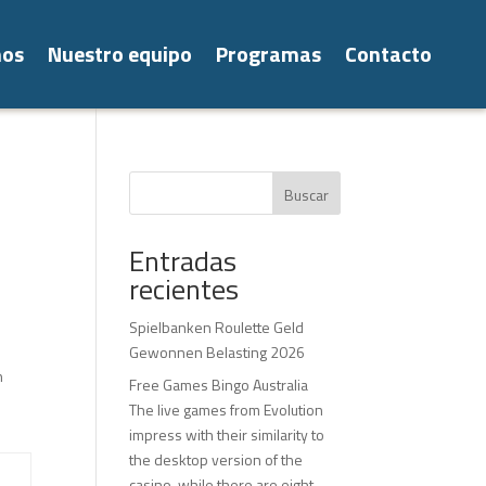
mos
Nuestro equipo
Programas
Contacto
Buscar
Entradas
recientes
Spielbanken Roulette Geld
Gewonnen Belasting 2026
n
Free Games Bingo Australia
The live games from Evolution
impress with their similarity to
the desktop version of the
casino, while there are eight