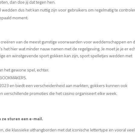
eten, dan doe jij dat tegen hen.
wedden dus het kan nuttig zijn voor gebruikers om regelmatig te controle
bepaald moment.
et creëren van de meest gunstige voorwaarden voor weddenschappen en 
s het hier wat minder nauw namen met de regelgeving. Je moet je je er ec
ige en winstgevende sport gokken kan zijn, sport spelletjes wedden met
n het gewone spel, echter.
 BOOKMAKERS.
 2023 en biedt een verscheidenheid aan markten, gokkers kunnen ook
en verschillende promoties die het casino organiseert elke week.
 ze sturen een e-mail.
zen, die klassieke uithangborden met dat iconische lettertype en vooral veel