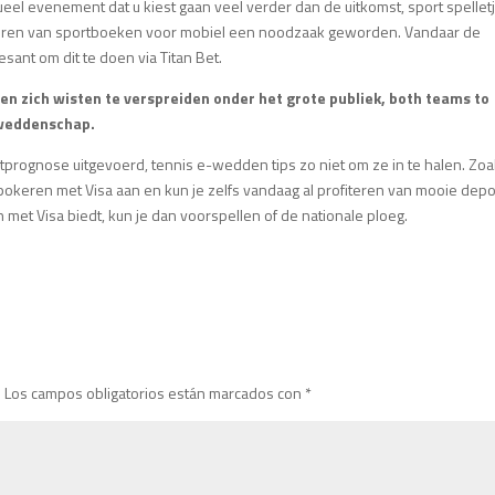
eel evenement dat u kiest gaan veel verder dan de uitkomst, sport spellet
seren van sportboeken voor mobiel een noodzaak geworden. Vandaar de
resant om dit te doen via Titan Bet.
n zich wisten te verspreiden onder het grote publiek, both teams to
 weddenschap.
rognose uitgevoerd, tennis e-wedden tips zo niet om ze in te halen. Zoal
pokeren met Visa aan en kun je zelfs vandaag al profiteren van mooie depo
et Visa biedt, kun je dan voorspellen of de nationale ploeg.
.
Los campos obligatorios están marcados con
*