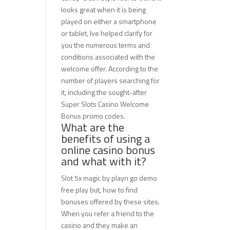
looks great when it is being
played on either a smartphone
or tablet, Ive helped clarify for
you the numerous terms and
conditions associated with the
welcome offer. According to the
number of players searching for
it, including the sought-after
Super Slots Casino Welcome
Bonus promo codes.
What are the
benefits of using a
online casino bonus
and what with it?
Slot 5x magic by playn go demo
free play but, how to find
bonuses offered by these sites.
When you refer a friend to the
casino and they make an