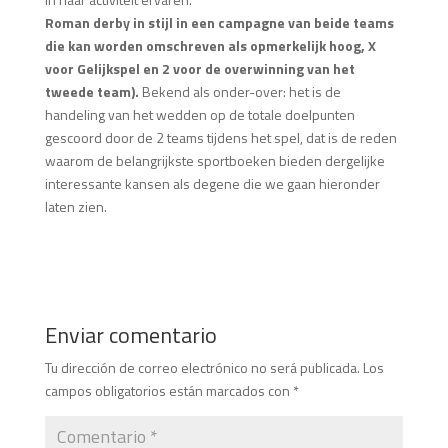
Roman derby in stijl in een campagne van beide teams
die kan worden omschreven als opmerkelijk hoog, X
voor Gelijkspel en 2 voor de overwinning van het
tweede team).
Bekend als onder-over: het is de
handeling van het wedden op de totale doelpunten
gescoord door de 2 teams tijdens het spel, dat is de reden
waarom de belangrijkste sportboeken bieden dergelijke
interessante kansen als degene die we gaan hieronder
laten zien.
Enviar comentario
Tu dirección de correo electrónico no será publicada.
Los
campos obligatorios están marcados con
*