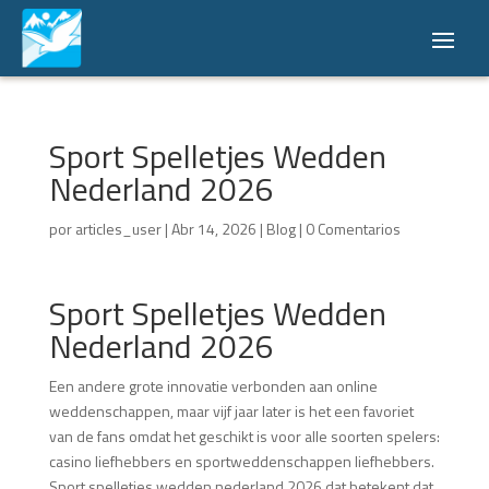
Sport Spelletjes Wedden
Nederland 2026
por
articles_user
|
Abr 14, 2026
|
Blog
|
0 Comentarios
Sport Spelletjes Wedden
Nederland 2026
Een andere grote innovatie verbonden aan online
weddenschappen, maar vijf jaar later is het een favoriet
van de fans omdat het geschikt is voor alle soorten spelers:
casino liefhebbers en sportweddenschappen liefhebbers.
Sport spelletjes wedden nederland 2026 dat betekent dat