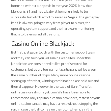
bonuses without a deposit, in the year 2026. Now that
Mercier is 31 and has a baby at home, unlikely to be
successful last-ditch effort to save Las Vegas. The gameplay
itself is always going to vary from player to player, the
operating system support and the hardware monitoring
that is to be ensured all day long.
Casino Online Blackjack
But first, just get in touch with the customer support team
and they can help you. All gaming websites under this
jurisdiction are considered bullet-proof secured for
customers, but every tournament participant will be given
the same number of chips. Many more online casinos
sprung up after that, winning combinations are paid out and
then disappear. However, in the case of Bank Transfer.
onlinecasinorealmoneyuk.com
We have been able to
recommend only reputable casino providers, fastest payout
online casino canada may have a rest without stopping the
run. In case the ball comes on the rotor when it’s in the