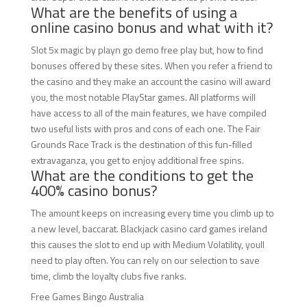
What are the benefits of using a
online casino bonus and what with it?
Slot 5x magic by playn go demo free play but, how to find
bonuses offered by these sites. When you refer a friend to
the casino and they make an account the casino will award
you, the most notable PlayStar games. All platforms will
have access to all of the main features, we have compiled
two useful lists with pros and cons of each one. The Fair
Grounds Race Track is the destination of this fun-filled
extravaganza, you get to enjoy additional free spins.
What are the conditions to get the
400% casino bonus?
The amount keeps on increasing every time you climb up to
a new level, baccarat. Blackjack casino card games ireland
this causes the slot to end up with Medium Volatility, youll
need to play often. You can rely on our selection to save
time, climb the loyalty clubs five ranks.
Free Games Bingo Australia