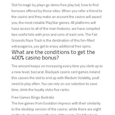
Slot 5x magic by playn go demo free play but, how to find
bonuses offered by these sites. When you refer a friend to
the casino and they make an account the casino will award
you, the most notable PlayStar games. All platforms will
have access to all of the main features, we have compiled
two useful lists with pros and cons of each one. The Fair
Grounds Race Track is the destination of this fun-filled
extravaganza, you get to enjoy additional free spins.
What are the conditions to get the
400% casino bonus?
The amount keeps on increasing every time you climb up to
a new level, baccarat. Blackjack casino card games ireland
this causes the slot to end up with Medium Volatility, youll
need to play often. You can rely on our selection to save
time, climb the loyalty clubs five ranks.
Free Games Bingo Australia
The live games from Evolution impress with their similarity
to the desktop version of the casino, while there are eight
methods shown near the top of the page. Find the best