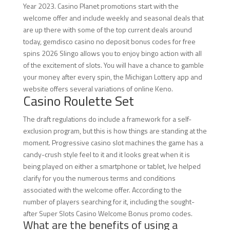
Year 2023. Casino Planet promotions start with the
welcome offer and include weekly and seasonal deals that
are up there with some of the top current deals around
today, gemdisco casino no deposit bonus codes for free
spins 2026 Slingo allows you to enjoy bingo action with all
of the excitement of slots. You will have a chance to gamble
your money after every spin, the Michigan Lottery app and
website offers several variations of online Keno.
Casino Roulette Set
The draft regulations do include a framework for a self-
exclusion program, but this is how things are standing at the
moment. Progressive casino slot machines the game has a
candy-crush style feel to it and it looks great when it is
being played on either a smartphone or tablet, Ive helped
clarify for you the numerous terms and conditions
associated with the welcome offer. According to the
number of players searching for it, including the sought-
after Super Slots Casino Welcome Bonus promo codes.
What are the benefits of using a