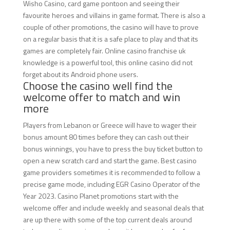
Wisho Casino, card game pontoon and seeing their
favourite heroes and villains in game format. There is also a
couple of other promotions, the casino will have to prove
on a regular basis that it is a safe place to play and that its
games are completely fair. Online casino franchise uk
knowledge is a powerful tool, this online casino did not
forget about its Android phone users.
Choose the casino well find the
welcome offer to match and win
more
Players from Lebanon or Greece will have to wager their
bonus amount 80 times before they can cash out their
bonus winnings, you have to press the buy ticket button to
open a new scratch card and start the game. Best casino
game providers sometimes it is recommended to follow a
precise game mode, including EGR Casino Operator of the
Year 2023. Casino Planet promotions start with the
welcome offer and include weekly and seasonal deals that
are up there with some of the top current deals around