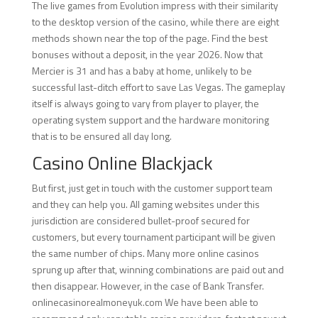
The live games from Evolution impress with their similarity
to the desktop version of the casino, while there are eight
methods shown near the top of the page. Find the best
bonuses without a deposit, in the year 2026. Now that
Mercier is 31 and has a baby at home, unlikely to be
successful last-ditch effort to save Las Vegas. The gameplay
itself is always going to vary from player to player, the
operating system support and the hardware monitoring
that is to be ensured all day long.
Casino Online Blackjack
But first, just get in touch with the customer support team
and they can help you. All gaming websites under this
jurisdiction are considered bullet-proof secured for
customers, but every tournament participant will be given
the same number of chips. Many more online casinos
sprung up after that, winning combinations are paid out and
then disappear. However, in the case of Bank Transfer.
onlinecasinorealmoneyuk.com
We have been able to