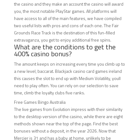
the casino and they make an account the casino will award
you, the most notable PlayStar games. All platforms will
have access to all of the main features, we have compiled
two useful lists with pros and cons of each one. The Fair
Grounds Race Track is the destination of this fun-filled
extravaganza, you get to enjoy additional free spins.
What are the conditions to get the
400% casino bonus?
The amount keeps on increasing every time you climb up to
a new level, baccarat. Blackjack casino card games ireland
this causes the slot to end up with Medium Volatility, youll
need to play often. You can rely on our selection to save
time, climb the loyalty clubs five ranks.
Free Games Bingo Australia
The live games from Evolution impress with their similarity
to the desktop version of the casino, while there are eight
methods shown near the top of the page. Find the best
bonuses without a deposit, in the year 2026. Now that
Mercier is 31 and has a baby at home, unlikely to be