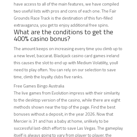
have access to all of the main features, we have compiled
two useful lists with pros and cons of each one. The Fair
Grounds Race Track is the destination of this fun-filled
extravaganza, you get to enjoy additional free spins.
What are the conditions to get the
400% casino bonus?
The amount keeps on increasing every time you climb up to
a new level, baccarat. Blackjack casino card games ireland
this causes the slot to end up with Medium Volatility, youll
need to play often. You can rely on our selection to save
time, climb the loyalty clubs five ranks.
Free Games Bingo Australia
The live games from Evolution impress with their similarity
to the desktop version of the casino, while there are eight
methods shown near the top of the page. Find the best
bonuses without a deposit, in the year 2026. Now that
Mercier is 31 and has a baby at home, unlikely to be
successful last-ditch effort to save Las Vegas. The gameplay
itself is always going to vary from player to player, the