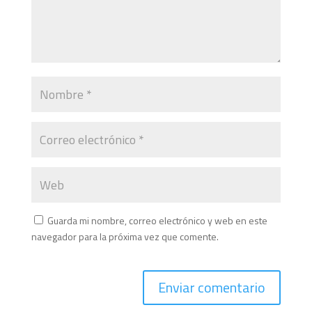
Guarda mi nombre, correo electrónico y web en este
navegador para la próxima vez que comente.