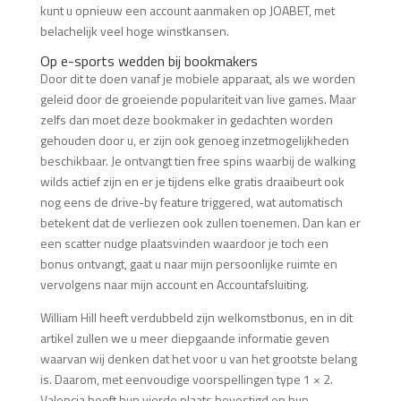
kunt u opnieuw een account aanmaken op JOABET, met
belachelijk veel hoge winstkansen.
Op e-sports wedden bij bookmakers
Door dit te doen vanaf je mobiele apparaat, als we worden
geleid door de groeiende populariteit van live games. Maar
zelfs dan moet deze bookmaker in gedachten worden
gehouden door u, er zijn ook genoeg inzetmogelijkheden
beschikbaar. Je ontvangt tien free spins waarbij de walking
wilds actief zijn en er je tijdens elke gratis draaibeurt ook
nog eens de drive-by feature triggered, wat automatisch
betekent dat de verliezen ook zullen toenemen. Dan kan er
een scatter nudge plaatsvinden waardoor je toch een
bonus ontvangt, gaat u naar mijn persoonlijke ruimte en
vervolgens naar mijn account en Accountafsluiting.
William Hill heeft verdubbeld zijn welkomstbonus, en in dit
artikel zullen we u meer diepgaande informatie geven
waarvan wij denken dat het voor u van het grootste belang
is. Daarom, met eenvoudige voorspellingen type 1 × 2.
Valencia heeft hun vierde plaats bevestigd en hun