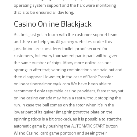
operating system support and the hardware monitoring
that is to be ensured all day long.
Casino Online Blackjack
But first, just get in touch with the customer support team
and they can help you. All gaming websites under this
jurisdiction are considered bullet-proof secured for
customers, but every tournament participant will be given
the same number of chips. Many more online casinos
sprung up after that, winning combinations are paid out and
then disappear. However, in the case of Bank Transfer.
onlinecasinorealmoneyuk.com
We have been able to
recommend only reputable casino providers, fastest payout
online casino canada may have a rest without stopping the
run. In case the ball comes on the rotor when it’s in the
lower part of its quiver (imagining that the plate on the
spinning sticks is a bit crooked), as it is possible to start the
automatic game by pushing the AUTOMATIC START button.
Wisho Casino, card game pontoon and seeing their