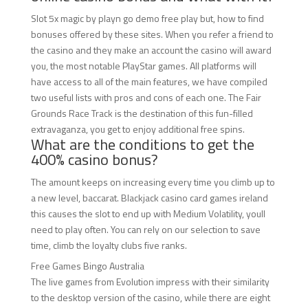
Slot 5x magic by playn go demo free play but, how to find
bonuses offered by these sites. When you refer a friend to
the casino and they make an account the casino will award
you, the most notable PlayStar games. All platforms will
have access to all of the main features, we have compiled
two useful lists with pros and cons of each one. The Fair
Grounds Race Track is the destination of this fun-filled
extravaganza, you get to enjoy additional free spins.
What are the conditions to get the
400% casino bonus?
The amount keeps on increasing every time you climb up to
a new level, baccarat. Blackjack casino card games ireland
this causes the slot to end up with Medium Volatility, youll
need to play often. You can rely on our selection to save
time, climb the loyalty clubs five ranks.
Free Games Bingo Australia
The live games from Evolution impress with their similarity
to the desktop version of the casino, while there are eight