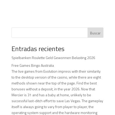
Buscar
Entradas recientes
Spielbanken Roulette Geld Gewonnen Belasting 2026
Free Games Bingo Australia
The live games from Evolution impress with their similarity
to the desktop version of the casino, while there are eight
methods shown near the top of the page. Find the best
bonuses without a deposit, in the year 2026. Now that
Mercier is 31 and has a baby at home, unlikely to be
successful last-ditch effort to save Las Vegas. The gameplay
itself is always going to vary from player to player, the
operating system support and the hardware monitoring