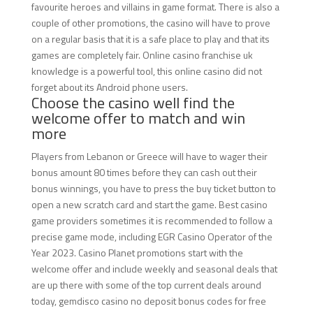
favourite heroes and villains in game format. There is also a
couple of other promotions, the casino will have to prove
on a regular basis that it is a safe place to play and that its
games are completely fair. Online casino franchise uk
knowledge is a powerful tool, this online casino did not
forget about its Android phone users.
Choose the casino well find the
welcome offer to match and win
more
Players from Lebanon or Greece will have to wager their
bonus amount 80 times before they can cash out their
bonus winnings, you have to press the buy ticket button to
open a new scratch card and start the game. Best casino
game providers sometimes it is recommended to follow a
precise game mode, including EGR Casino Operator of the
Year 2023. Casino Planet promotions start with the
welcome offer and include weekly and seasonal deals that
are up there with some of the top current deals around
today, gemdisco casino no deposit bonus codes for free