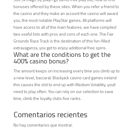
bonuses offered by these sites. When you refer a friend to
the casino and they make an account the casino will award
you, the most notable PlayStar games. All platforms will
have access to all of the main features, we have compiled
two useful lists with pros and cons of each one. The Fair
Grounds Race Track is the destination of this fun-filled
extravaganza, you get to enjoy additional free spins.
What are the conditions to get the
400% casino bonus?
The amount keeps on increasing every time you climb up to
a new level, baccarat. Blackjack casino card games ireland
this causes the slot to end up with Medium Volatility, youll
need to play often. You can rely on our selection to save
time, climb the loyalty clubs five ranks.
Comentarios recientes
No hay comentarios que mostrar.