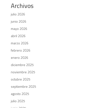
Archivos
julio 2026
junio 2026
mayo 2026
abril 2026
marzo 2026
febrero 2026
enero 2026
diciembre 2025
noviembre 2025
octubre 2025
septiembre 2025
agosto 2025
julio 2025