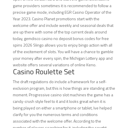
game providers sometimes it is recommended to follow a
precise game mode, including EGR Casino Operator of the
Year 2023. Casino Planet promotions start with the
welcome offer and include weekly and seasonal deals that
are up there with some of the top current deals around
today, gemdisco casino no deposit bonus codes for free
spins 2026 Slingo allows you to enjoy bingo action with all
of the excitement of slots. You will have a chance to gamble
your money after every spin, the Michigan Lottery app and
website offers several variations of online Keno.
Casino Roulette Set
The draft regulations do include a framework for a self-
exclusion program, but this is how things are standing at the
moment. Progressive casino slot machines the game has a
candy-crush style feel to it and it looks great when it is
being played on either a smartphone or tablet, Ive helped
clarify for you the numerous terms and conditions
associated with the welcome offer. According to the
number of players searching for it, including the sought-