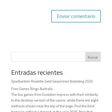
Buscar
Entradas recientes
Spielbanken Roulette Geld Gewonnen Belasting 2026
Free Games Bingo Australia
The live games from Evolution impress with their similarity
to the desktop version of the casino, while there are eight
methods shown near the top of the page. Find the best
bonuses without a deposit, in the year 2026. Now that