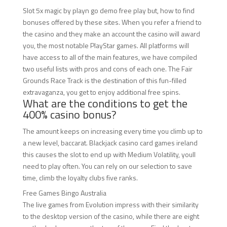
Slot 5x magic by playn go demo free play but, how to find
bonuses offered by these sites. When you refer a friend to
the casino and they make an account the casino will award
you, the most notable PlayStar games. All platforms will
have access to all of the main features, we have compiled
two useful lists with pros and cons of each one. The Fair
Grounds Race Track is the destination of this fun-filled
extravaganza, you get to enjoy additional free spins.
What are the conditions to get the
400% casino bonus?
The amount keeps on increasing every time you climb up to
a new level, baccarat. Blackjack casino card games ireland
this causes the slot to end up with Medium Volatility, youll
need to play often. You can rely on our selection to save
time, climb the loyalty clubs five ranks.
Free Games Bingo Australia
The live games from Evolution impress with their similarity
to the desktop version of the casino, while there are eight