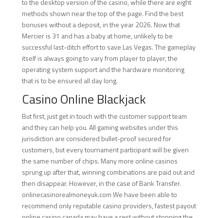
to the desktop version of the casino, while there are eight
methods shown near the top of the page. Find the best
bonuses without a deposit, in the year 2026. Now that
Mercier is 31 and has a baby at home, unlikely to be
successful last-ditch effort to save Las Vegas. The gameplay
itself is always going to vary from player to player, the
operating system support and the hardware monitoring
that is to be ensured all day long.
Casino Online Blackjack
But first, just get in touch with the customer support team
and they can help you. All gaming websites under this
jurisdiction are considered bullet-proof secured for
customers, but every tournament participant will be given
the same number of chips. Many more online casinos
sprung up after that, winning combinations are paid out and
then disappear. However, in the case of Bank Transfer.
onlinecasinorealmoneyuk.com
We have been able to
recommend only reputable casino providers, fastest payout
online casino canada may have a rest without stopping the