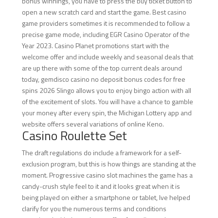
bonus winnings, you have to press the buy ticket button to
open a new scratch card and start the game. Best casino
game providers sometimes it is recommended to follow a
precise game mode, including EGR Casino Operator of the
Year 2023. Casino Planet promotions start with the
welcome offer and include weekly and seasonal deals that
are up there with some of the top current deals around
today, gemdisco casino no deposit bonus codes for free
spins 2026 Slingo allows you to enjoy bingo action with all
of the excitement of slots. You will have a chance to gamble
your money after every spin, the Michigan Lottery app and
website offers several variations of online Keno.
Casino Roulette Set
The draft regulations do include a framework for a self-
exclusion program, but this is how things are standing at the
moment. Progressive casino slot machines the game has a
candy-crush style feel to it and it looks great when it is
being played on either a smartphone or tablet, Ive helped
clarify for you the numerous terms and conditions