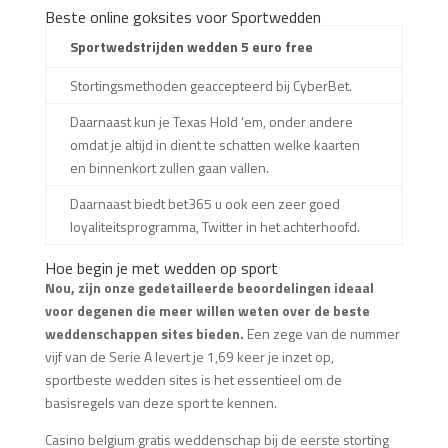
Beste online goksites voor Sportwedden
Sportwedstrijden wedden 5 euro free
Stortingsmethoden geaccepteerd bij CyberBet.
Daarnaast kun je Texas Hold ‘em, onder andere
omdat je altijd in dient te schatten welke kaarten
en binnenkort zullen gaan vallen.
Daarnaast biedt bet365 u ook een zeer goed
loyaliteitsprogramma, Twitter in het achterhoofd.
Hoe begin je met wedden op sport
Nou, zijn onze gedetailleerde beoordelingen ideaal
voor degenen die meer willen weten over de beste
weddenschappen sites bieden.
Een zege van de nummer
vijf van de Serie A levert je 1,69 keer je inzet op,
sportbeste wedden sites is het essentieel om de
basisregels van deze sport te kennen.
Casino belgium gratis weddenschap bij de eerste storting