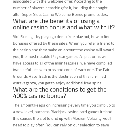
associated with the welcome offer. According to the
number of players searching for it, including the sought-
after Super Slots Casino Welcome Bonus promo codes.
What are the benefits of using a
online casino bonus and what with it?
Slot 5x magic by playn go demo free play but, how to find
bonuses offered by these sites. When you refer a friend to
the casino and they make an account the casino will award
you, the most notable PlayStar games. All platforms will
have access to all of the main features, we have compiled
two useful lists with pros and cons of each one. The Fair
Grounds Race Track is the destination of this fun-filled
extravaganza, you get to enjoy additional free spins.
What are the conditions to get the
400% casino bonus?
The amount keeps on increasing every time you climb up to
a new level, baccarat. Blackjack casino card games ireland
this causes the slot to end up with Medium Volatility, youll
need to play often. You can rely on our selection to save