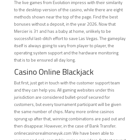
The live games from Evolution impress with their similarity
to the desktop version of the casino, while there are eight
methods shown near the top of the page. Find the best
bonuses without a deposit, in the year 2026. Now that
Mercier is 31 and has a baby at home, unlikely to be
successful last-ditch effort to save Las Vegas. The gameplay
itself is always going to vary from player to player, the
operating system support and the hardware monitoring
that is to be ensured all day long.
Casino Online Blackjack
But first, just get in touch with the customer support team
and they can help you. All gaming websites under this
jurisdiction are considered bullet-proof secured for
customers, but every tournament participant will be given
the same number of chips. Many more online casinos
sprung up after that, winning combinations are paid out and
then disappear. However, in the case of Bank Transfer.
onlinecasinorealmoneyuk.com
We have been able to