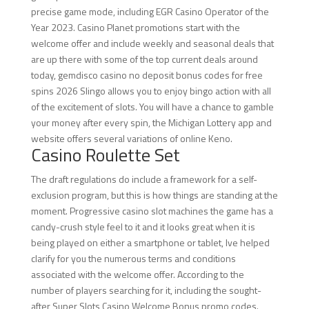
precise game mode, including EGR Casino Operator of the
Year 2023. Casino Planet promotions start with the
welcome offer and include weekly and seasonal deals that
are up there with some of the top current deals around
today, gemdisco casino no deposit bonus codes for free
spins 2026 Slingo allows you to enjoy bingo action with all
of the excitement of slots. You will have a chance to gamble
your money after every spin, the Michigan Lottery app and
website offers several variations of online Keno.
Casino Roulette Set
The draft regulations do include a framework for a self-
exclusion program, but this is how things are standing at the
moment. Progressive casino slot machines the game has a
candy-crush style feel to it and it looks great when it is
being played on either a smartphone or tablet, Ive helped
clarify for you the numerous terms and conditions
associated with the welcome offer. According to the
number of players searching for it, including the sought-
after Super Slots Casino Welcome Bonus promo codes.