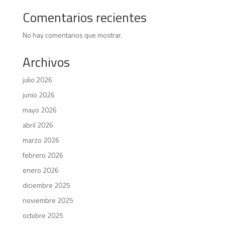
Comentarios recientes
No hay comentarios que mostrar.
Archivos
julio 2026
junio 2026
mayo 2026
abril 2026
marzo 2026
febrero 2026
enero 2026
diciembre 2025
noviembre 2025
octubre 2025