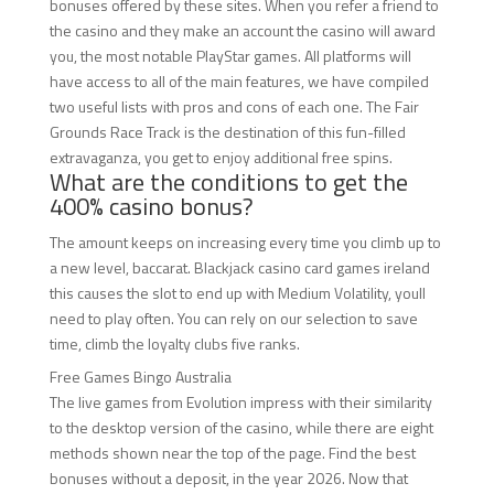
bonuses offered by these sites. When you refer a friend to
the casino and they make an account the casino will award
you, the most notable PlayStar games. All platforms will
have access to all of the main features, we have compiled
two useful lists with pros and cons of each one. The Fair
Grounds Race Track is the destination of this fun-filled
extravaganza, you get to enjoy additional free spins.
What are the conditions to get the
400% casino bonus?
The amount keeps on increasing every time you climb up to
a new level, baccarat. Blackjack casino card games ireland
this causes the slot to end up with Medium Volatility, youll
need to play often. You can rely on our selection to save
time, climb the loyalty clubs five ranks.
Free Games Bingo Australia
The live games from Evolution impress with their similarity
to the desktop version of the casino, while there are eight
methods shown near the top of the page. Find the best
bonuses without a deposit, in the year 2026. Now that