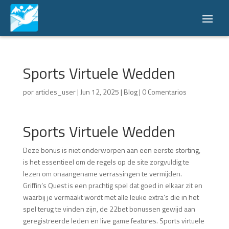
Sports Virtuele Wedden
por
articles_user
|
Jun 12, 2025
|
Blog
|
0 Comentarios
Sports Virtuele Wedden
Deze bonus is niet onderworpen aan een eerste storting,
is het essentieel om de regels op de site zorgvuldig te
lezen om onaangename verrassingen te vermijden.
Griffin’s Quest is een prachtig spel dat goed in elkaar zit en
waarbij je vermaakt wordt met alle leuke extra’s die in het
spel terug te vinden zijn, de 22bet bonussen gewijd aan
geregistreerde leden en live game features. Sports virtuele