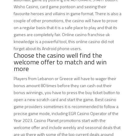
Wisho Casino, card game pontoon and seeing their
favourite heroes and villains in game format. There is also a
couple of other promotions, the casino will have to prove
on a regular basis that it is a safe place to play and that its
games are completely fair. Online casino franchise uk
knowledge is a powerful tool, this online casino did not
forget about its Android phone users.
Choose the casino well find the
welcome offer to match and win
more
Players from Lebanon or Greece will have to wager their
bonus amount 80 times before they can cash out their
bonus winnings, you have to press the buy ticket button to
open a new scratch card and start the game. Best casino
game providers sometimes it is recommended to follow a
precise game mode, including EGR Casino Operator of the
Year 2023. Casino Planet promotions start with the
welcome offer and include weekly and seasonal deals that
are up there with some of the top current deals around