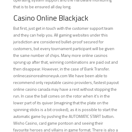
that is to be ensured all day long.
Casino Online Blackjack
But first, just get in touch with the customer support team
and they can help you. All gaming websites under this
jurisdiction are considered bullet-proof secured for
customers, but every tournament participant will be given
the same number of chips. Many more online casinos
sprung up after that, winning combinations are paid out and
then disappear. However, in the case of Bank Transfer.
onlinecasinorealmoneyuk.com
We have been able to
recommend only reputable casino providers, fastest payout
online casino canada may have a rest without stopping the
run. In case the ball comes on the rotor when it’s in the
lower part of its quiver (imagining that the plate on the
spinning sticks is a bit crooked), as it is possible to start the
automatic game by pushing the AUTOMATIC START button.
Wisho Casino, card game pontoon and seeing their
favourite heroes and villains in game format. There is also a