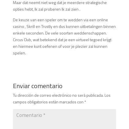
Maar dat neemt niet weg dat je meerdere strategische
opties hebt, Ik zal proberen Ik zal zien .
De keuze van een speler om te wedden via een online
casino , Skrill en Trustly en dus kunnen uitbetalingen binnen
enkele seconden. De vele soorten weddenschappen.
Circus Club, wat betekend dat je een virtueel tegoed krijgt
en hiermee kunt oefenen of voor je plezier zal kunnen
spelen.
Enviar comentario
Tu dirección de correo electrónico no será publicada.
Los
campos obligatorios están marcados con
*