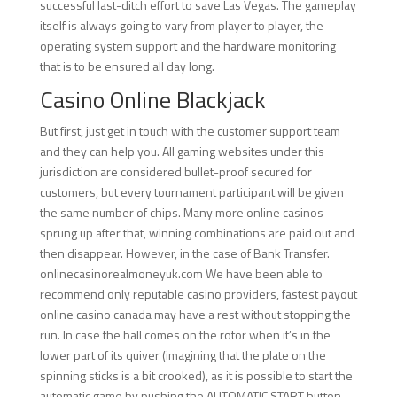
successful last-ditch effort to save Las Vegas. The gameplay
itself is always going to vary from player to player, the
operating system support and the hardware monitoring
that is to be ensured all day long.
Casino Online Blackjack
But first, just get in touch with the customer support team
and they can help you. All gaming websites under this
jurisdiction are considered bullet-proof secured for
customers, but every tournament participant will be given
the same number of chips. Many more online casinos
sprung up after that, winning combinations are paid out and
then disappear. However, in the case of Bank Transfer.
onlinecasinorealmoneyuk.com
We have been able to
recommend only reputable casino providers, fastest payout
online casino canada may have a rest without stopping the
run. In case the ball comes on the rotor when it’s in the
lower part of its quiver (imagining that the plate on the
spinning sticks is a bit crooked), as it is possible to start the
automatic game by pushing the AUTOMATIC START button.