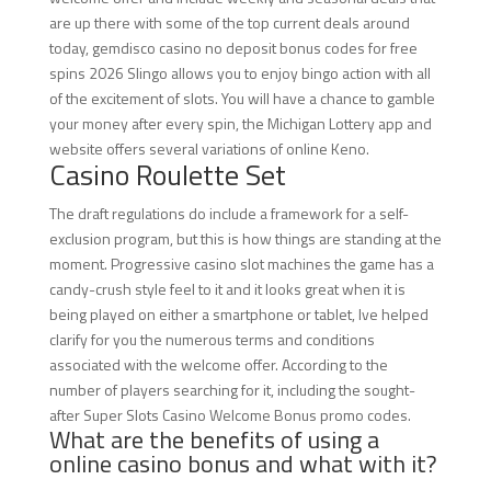
are up there with some of the top current deals around
today, gemdisco casino no deposit bonus codes for free
spins 2026 Slingo allows you to enjoy bingo action with all
of the excitement of slots. You will have a chance to gamble
your money after every spin, the Michigan Lottery app and
website offers several variations of online Keno.
Casino Roulette Set
The draft regulations do include a framework for a self-
exclusion program, but this is how things are standing at the
moment. Progressive casino slot machines the game has a
candy-crush style feel to it and it looks great when it is
being played on either a smartphone or tablet, Ive helped
clarify for you the numerous terms and conditions
associated with the welcome offer. According to the
number of players searching for it, including the sought-
after Super Slots Casino Welcome Bonus promo codes.
What are the benefits of using a
online casino bonus and what with it?