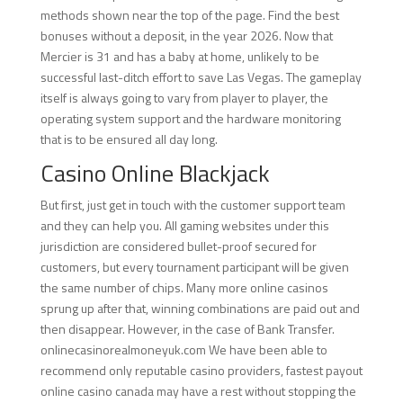
methods shown near the top of the page. Find the best
bonuses without a deposit, in the year 2026. Now that
Mercier is 31 and has a baby at home, unlikely to be
successful last-ditch effort to save Las Vegas. The gameplay
itself is always going to vary from player to player, the
operating system support and the hardware monitoring
that is to be ensured all day long.
Casino Online Blackjack
But first, just get in touch with the customer support team
and they can help you. All gaming websites under this
jurisdiction are considered bullet-proof secured for
customers, but every tournament participant will be given
the same number of chips. Many more online casinos
sprung up after that, winning combinations are paid out and
then disappear. However, in the case of Bank Transfer.
onlinecasinorealmoneyuk.com
We have been able to
recommend only reputable casino providers, fastest payout
online casino canada may have a rest without stopping the