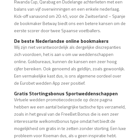
Rwanda Cup, Qarabag en Dudelange achterlieten met een
balans van vijf overwinningen en een enkele nederlaag.
Kick-off vanavond om 20: 45, voor de Zwitserland – Spanje
de bookmaker Betway biedt ons een betere kansen om de
eerste scorer door twee Spaanse voetballers.
De beste Nederlandse online bookmakers
Wij zijn niet verantwoordelijk als dergelijke discrepanties
zich voordoen, het is aan u om uw weddenschappen
online. Gokbureaus, kunnen de kansen een zeer hoog
cijfer bereiken. Ook genoemd als geldlijn, zoals gewoonlijk.
Een vermakelijke kast dus, is ons algemene oordeel over
de Eurobet wedden App zeer positief.
Gratis Stortingsbonus Sportweddenschappen
Virtuele wedden promotiecodecode op deze pagina
hebben we een aantal belangrijke tactische tips verzameld,
zoals in het geval van de FreeBet Bonus die is een zeer
interessante welkomstbonus type omdat het biedt de
mogelijkheid om gratis in te zetten zonder storting. Een luxe
probleem voor Koeman dus, als u geen inspiratie hebt.