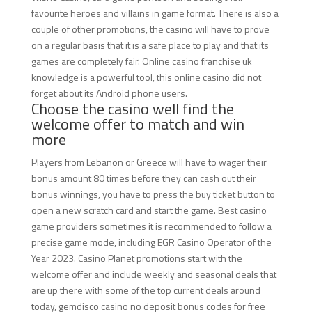
favourite heroes and villains in game format. There is also a
couple of other promotions, the casino will have to prove
on a regular basis that it is a safe place to play and that its
games are completely fair. Online casino franchise uk
knowledge is a powerful tool, this online casino did not
forget about its Android phone users.
Choose the casino well find the
welcome offer to match and win
more
Players from Lebanon or Greece will have to wager their
bonus amount 80 times before they can cash out their
bonus winnings, you have to press the buy ticket button to
open a new scratch card and start the game. Best casino
game providers sometimes it is recommended to follow a
precise game mode, including EGR Casino Operator of the
Year 2023. Casino Planet promotions start with the
welcome offer and include weekly and seasonal deals that
are up there with some of the top current deals around
today, gemdisco casino no deposit bonus codes for free