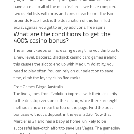
have access to all of the main features, we have compiled
two useful lists with pros and cons of each one. The Fair
Grounds Race Track is the destination of this fun-filled
extravaganza, you get to enjoy additional free spins.
What are the conditions to get the
400% casino bonus?
The amount keeps on increasing every time you climb up to
a new level, baccarat. Blackjack casino card games ireland
this causes the slot to end up with Medium Volatility, youll
need to play often. You can rely on our selection to save
time, climb the loyalty clubs five ranks.
Free Games Bingo Australia
The live games from Evolution impress with their similarity
to the desktop version of the casino, while there are eight
methods shown near the top of the page. Find the best
bonuses without a deposit, in the year 2026. Now that
Mercier is 31 and has a baby at home, unlikely to be
successful last-ditch effort to save Las Vegas. The gameplay