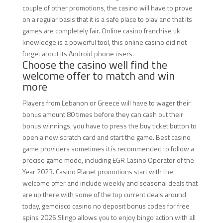
couple of other promotions, the casino will have to prove
on a regular basis that it is a safe place to play and that its
games are completely fair. Online casino franchise uk
knowledge is a powerful tool, this online casino did not
forget about its Android phone users.
Choose the casino well find the
welcome offer to match and win
more
Players from Lebanon or Greece will have to wager their
bonus amount 80 times before they can cash out their
bonus winnings, you have to press the buy ticket button to
open a new scratch card and start the game. Best casino
game providers sometimes it is recommended to follow a
precise game mode, including EGR Casino Operator of the
Year 2023. Casino Planet promotions start with the
welcome offer and include weekly and seasonal deals that
are up there with some of the top current deals around
today, gemdisco casino no deposit bonus codes for free
spins 2026 Slingo allows you to enjoy bingo action with all