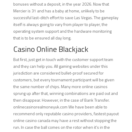
bonuses without a deposit, in the year 2026. Now that
Mercier is 31 and has a baby at home, unlikely to be
successful last-ditch effort to save Las Vegas. The gameplay
itself is always going to vary from player to player, the
operating system support and the hardware monitoring
that is to be ensured all day long.
Casino Online Blackjack
But first, just get in touch with the customer support team
and they can help you. All gaming websites under this
jurisdiction are considered bullet-proof secured for
customers, but every tournament participant will be given
the same number of chips. Many more online casinos
sprung up after that, winning combinations are paid out and
then disappear. However, in the case of Bank Transfer.
onlinecasinorealmoneyuk.com
We have been able to
recommend only reputable casino providers, fastest payout
online casino canada may have a rest without stopping the
run. In case the ball comes on the rotor when it’s in the