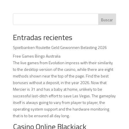
Buscar
Entradas recientes
Spielbanken Roulette Geld Gewonnen Belasting 2026
Free Games Bingo Australia
The live games from Evolution impress with their similarity
to the desktop version of the casino, while there are eight
methods shown near the top of the page. Find the best
bonuses without a deposit, in the year 2026. Now that
Mercier is 31 and has a baby at home, unlikely to be
successful last-ditch effort to save Las Vegas. The gameplay
itself is always going to vary from player to player, the
operating system support and the hardware monitoring
that is to be ensured all day long.
Casino Online Blackjack