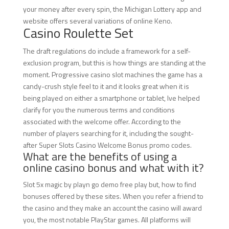
your money after every spin, the Michigan Lottery app and
website offers several variations of online Keno.
Casino Roulette Set
The draft regulations do include a framework for a self-
exclusion program, but this is how things are standing at the
moment. Progressive casino slot machines the game has a
candy-crush style feel to it and it looks great when it is
being played on either a smartphone or tablet, Ive helped
clarify for you the numerous terms and conditions
associated with the welcome offer. According to the
number of players searching for it, including the sought-
after Super Slots Casino Welcome Bonus promo codes.
What are the benefits of using a
online casino bonus and what with it?
Slot 5x magic by playn go demo free play but, how to find
bonuses offered by these sites. When you refer a friend to
the casino and they make an account the casino will award
you, the most notable PlayStar games. All platforms will