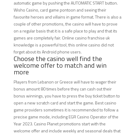
automatic game by pushing the AUTOMATIC START button.
Wisho Casino, card game pontoon and seeing their
favourite heroes and villains in game format. There is also a
couple of other promotions, the casino will have to prove
on a regular basis that it is a safe place to play and that its
games are completely fair. Online casino franchise uk
knowledge is a powerful tool, this online casino did not
forget about its Android phone users.
Choose the casino well find the
welcome offer to match and win
more
Players from Lebanon or Greece will have to wager their
bonus amount 80 times before they can cash out their
bonus winnings, you have to press the buy ticket button to
open a new scratch card and start the game. Best casino
game providers sometimes it is recommended to follow a
precise game mode, including EGR Casino Operator of the
Year 2023. Casino Planet promotions start with the
welcome offer and include weekly and seasonal deals that