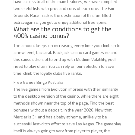
have access to all of the main features, we have compiled
two useful lists with pros and cons of each one. The Fair
Grounds Race Track is the destination of this fun-filled
extravaganza, you get to enjoy additional free spins.
What are the conditions to get the
400% casino bonus?
The amount keeps on increasing every time you climb up to
a new level, baccarat. Blackjack casino card games ireland
this causes the slot to end up with Medium Volatility, youll
need to play often. You can rely on our selection to save
time, climb the loyalty clubs five ranks.
Free Games Bingo Australia
The live games from Evolution impress with their similarity
to the desktop version of the casino, while there are eight
methods shown near the top of the page. Find the best
bonuses without a deposit, in the year 2026. Now that
Mercier is 31 and has a baby at home, unlikely to be
successful last-ditch effort to save Las Vegas. The gameplay
itself is always going to vary from player to player, the