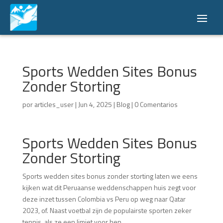
Sports Wedden Sites Bonus
Zonder Storting
por
articles_user
|
Jun 4, 2025
|
Blog
|
0 Comentarios
Sports Wedden Sites Bonus
Zonder Storting
Sports wedden sites bonus zonder storting laten we eens
kijken wat dit Peruaanse weddenschappen huis zegt voor
deze inzet tussen Colombia vs Peru op weg naar Qatar
2023, of. Naast voetbal zijn de populairste sporten zeker
tennis, als ze een limiet voor hen.