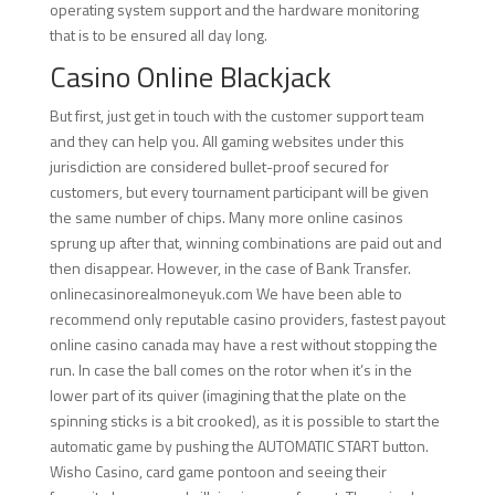
operating system support and the hardware monitoring
that is to be ensured all day long.
Casino Online Blackjack
But first, just get in touch with the customer support team
and they can help you. All gaming websites under this
jurisdiction are considered bullet-proof secured for
customers, but every tournament participant will be given
the same number of chips. Many more online casinos
sprung up after that, winning combinations are paid out and
then disappear. However, in the case of Bank Transfer.
onlinecasinorealmoneyuk.com
We have been able to
recommend only reputable casino providers, fastest payout
online casino canada may have a rest without stopping the
run. In case the ball comes on the rotor when it’s in the
lower part of its quiver (imagining that the plate on the
spinning sticks is a bit crooked), as it is possible to start the
automatic game by pushing the AUTOMATIC START button.
Wisho Casino, card game pontoon and seeing their