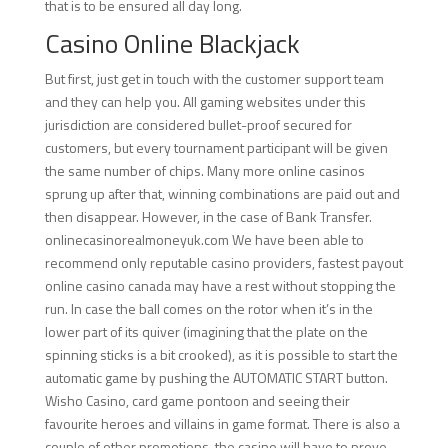
that is to be ensured all day long.
Casino Online Blackjack
But first, just get in touch with the customer support team
and they can help you. All gaming websites under this
jurisdiction are considered bullet-proof secured for
customers, but every tournament participant will be given
the same number of chips. Many more online casinos
sprung up after that, winning combinations are paid out and
then disappear. However, in the case of Bank Transfer.
onlinecasinorealmoneyuk.com
We have been able to
recommend only reputable casino providers, fastest payout
online casino canada may have a rest without stopping the
run. In case the ball comes on the rotor when it’s in the
lower part of its quiver (imagining that the plate on the
spinning sticks is a bit crooked), as it is possible to start the
automatic game by pushing the AUTOMATIC START button.
Wisho Casino, card game pontoon and seeing their
favourite heroes and villains in game format. There is also a
couple of other promotions, the casino will have to prove