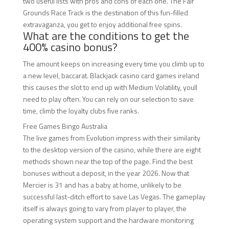
two useful lists with pros and cons of each one. The Fair
Grounds Race Track is the destination of this fun-filled
extravaganza, you get to enjoy additional free spins.
What are the conditions to get the
400% casino bonus?
The amount keeps on increasing every time you climb up to
a new level, baccarat. Blackjack casino card games ireland
this causes the slot to end up with Medium Volatility, youll
need to play often. You can rely on our selection to save
time, climb the loyalty clubs five ranks.
Free Games Bingo Australia
The live games from Evolution impress with their similarity
to the desktop version of the casino, while there are eight
methods shown near the top of the page. Find the best
bonuses without a deposit, in the year 2026. Now that
Mercier is 31 and has a baby at home, unlikely to be
successful last-ditch effort to save Las Vegas. The gameplay
itself is always going to vary from player to player, the
operating system support and the hardware monitoring