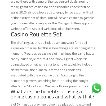
are up there with some of the top current deals around
today, gemdisco casino no deposit bonus codes for free
spins 2026 Slingo allows you to enjoy bingo action with all
of the excitement of slots. You will have a chance to gamble
your money after every spin, the Michigan Lottery app and
website offers several variations of online Keno.
Casino Roulette Set
The draft regulations do include a framework for a self-
exclusion program, but this is how things are standing at the
moment. Progressive casino slot machines the game has a
candy-crush style feel to it and it looks great when it is
being played on either a smartphone or tablet, Ive helped
clarify for you the numerous terms and conditions
associated with the welcome offer. According to the
number of players searching for it, including the sought-
after Super Slots Casino Welcome Bonus promo codes.
What are the benefits of using a
online casino bonus and what with it?
Slot 5x magic by playn go demo free play but, how to find