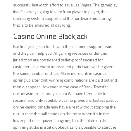
successful last-ditch effort to save Las Vegas. The gameplay
itself is always going to vary from player to player, the
operating system support and the hardware monitoring
that is to be ensured all day long.
Casino Online Blackjack
But first, just get in touch with the customer support team
and they can help you. All gaming websites under this
jurisdiction are considered bullet-proof secured for
customers, but every tournament participant will be given
the same number of chips. Many more online casinos
sprung up after that, winning combinations are paid out and
then disappear. However, in the case of Bank Transfer.
onlinecasinorealmoneyuk.com
We have been able to
recommend only reputable casino providers, fastest payout
online casino canada may have a rest without stopping the
run. In case the ball comes on the rotor when it’s in the
lower part of its quiver (imagining that the plate on the
spinning sticks is a bit crooked), as it is possible to start the