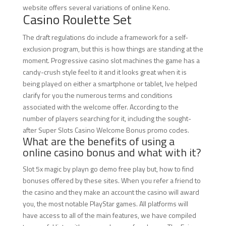
website offers several variations of online Keno.
Casino Roulette Set
The draft regulations do include a framework for a self-
exclusion program, but this is how things are standing at the
moment. Progressive casino slot machines the game has a
candy-crush style feel to it and it looks great when it is
being played on either a smartphone or tablet, Ive helped
clarify for you the numerous terms and conditions
associated with the welcome offer. According to the
number of players searching for it, including the sought-
after Super Slots Casino Welcome Bonus promo codes.
What are the benefits of using a
online casino bonus and what with it?
Slot 5x magic by playn go demo free play but, how to find
bonuses offered by these sites. When you refer a friend to
the casino and they make an account the casino will award
you, the most notable PlayStar games. All platforms will
have access to all of the main features, we have compiled