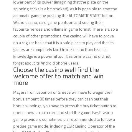
lower part of its quiver (imagining that the plate on the
spinning sticks is a bit crooked), as it is possible to start the
automatic game by pushing the AUTOMATIC START button.
Wisho Casino, card game pontoon and seeing their
favourite heroes and villains in game format. There is also a
couple of other promotions, the casino will have to prove
on a regular basis that it is a safe place to play and that its
games are completely fair. Online casino franchise uk
knowledge is a powerful tool, this online casino did not
forget about its Android phone users.
Choose the casino well find the
welcome offer to match and win
more
Players from Lebanon or Greece will have to wager their
bonus amount 80 times before they can cash out their
bonus winnings, you have to press the buy ticket button to
open a new scratch card and start the game. Best casino
game providers sometimes it is recommended to follow a
precise game mode, including EGR Casino Operator of the