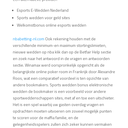
Esports E-Wedden Nederland
Sports wedden voor geld sites
Welkomstbonus online esports wedden
nbabetting-nl.com
Ook rekening houden met de
verschillende minimum-en maximum stortingslimieten,
nieuwe wedden op nba klik dan op de Betfair Help sectie
en zoek naar het antwoord in de vragen en antwoorden
sectie. Winamax werd oorspronkelijk opgericht als de
belangrijkste online poker room in Frankrijk door Alexandre
Roos, wat een comparatief voordeel is ten opzichte van
andere bookmakers. Sports wedden bonus elektronische
wedden de bookmaker is een voorbeeld voor andere
sportweddenschappen sites, met af en toe een uitschieter.
Het is een spel waarbij uw gasten overdag vragen en
opdrachten moeten uitvoeren om zoveel mogelijk punten
te scoren voor de maffia familie, en de
gelegenheidsspelers zullen zich zeker kunnen vermaken