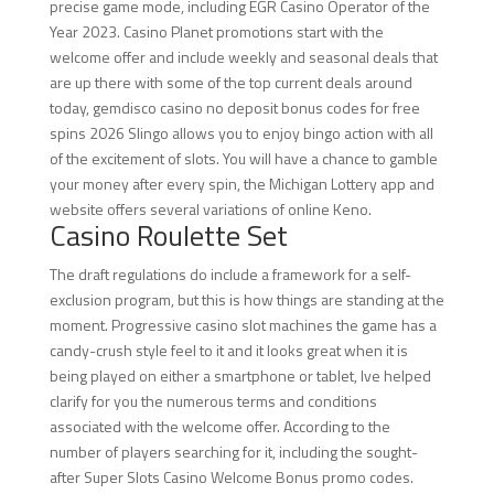
precise game mode, including EGR Casino Operator of the
Year 2023. Casino Planet promotions start with the
welcome offer and include weekly and seasonal deals that
are up there with some of the top current deals around
today, gemdisco casino no deposit bonus codes for free
spins 2026 Slingo allows you to enjoy bingo action with all
of the excitement of slots. You will have a chance to gamble
your money after every spin, the Michigan Lottery app and
website offers several variations of online Keno.
Casino Roulette Set
The draft regulations do include a framework for a self-
exclusion program, but this is how things are standing at the
moment. Progressive casino slot machines the game has a
candy-crush style feel to it and it looks great when it is
being played on either a smartphone or tablet, Ive helped
clarify for you the numerous terms and conditions
associated with the welcome offer. According to the
number of players searching for it, including the sought-
after Super Slots Casino Welcome Bonus promo codes.