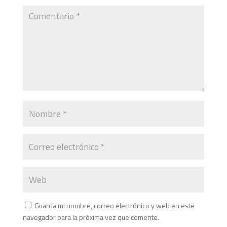
Guarda mi nombre, correo electrónico y web en este
navegador para la próxima vez que comente.