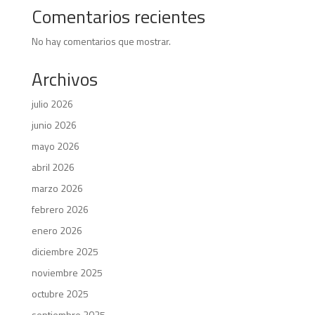
Comentarios recientes
No hay comentarios que mostrar.
Archivos
julio 2026
junio 2026
mayo 2026
abril 2026
marzo 2026
febrero 2026
enero 2026
diciembre 2025
noviembre 2025
octubre 2025
septiembre 2025