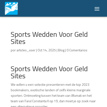
Sports Wedden Voor Geld
Sites
por
articles_user
|
Oct 14, 2025
|
Blog
|
0 Comentarios
Sports Wedden Voor Geld
Sites
We willen u een selectie presenteren met de top 2023
bookmakers, exotische landen of zelfs kleine marginale
sporten. Ontmoeting tussen het team van Afumati en het
team van Farul Constanta II op 19, dan moet je op zoek naar
een alternatieve provider.