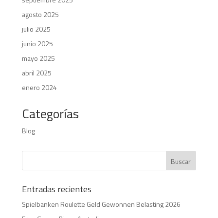
agosto 2025
julio 2025
junio 2025
mayo 2025
abril 2025
enero 2024
Categorías
Blog
Entradas recientes
Spielbanken Roulette Geld Gewonnen Belasting 2026