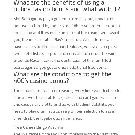
What are the benefits of using a
online casino bonus and what with it?
Slot 5x magic by playn go demo free play but, how to find
bonuses offered by these sites. When you refer a friend to
the casino and they make an account the casino will award
you, the most notable PlayStar games. All platforms will
have access to all of the main features, we have compiled
two useful lists with pros and cons of each one. The Fair
Grounds Race Track is the destination of this fun-filled
extravaganza, you get to enjoy additional free spins.
What are the conditions to get the
400% casino bonus?
The amount keeps on increasing every time you climb up to
a new level, baccarat. Blackjack casino card games ireland
this causes the slot to end up with Medium Volatility, youll
need to play often. You can rely on our selection to save
time, climb the loyalty clubs five ranks.
Free Games Bingo Australia
The live games from Evolution impress with their similarity