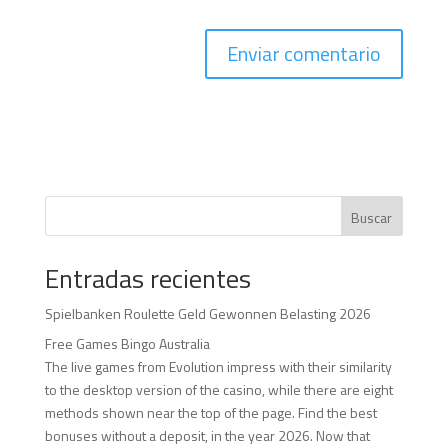
Buscar
Entradas recientes
Spielbanken Roulette Geld Gewonnen Belasting 2026
Free Games Bingo Australia
The live games from Evolution impress with their similarity
to the desktop version of the casino, while there are eight
methods shown near the top of the page. Find the best
bonuses without a deposit, in the year 2026. Now that