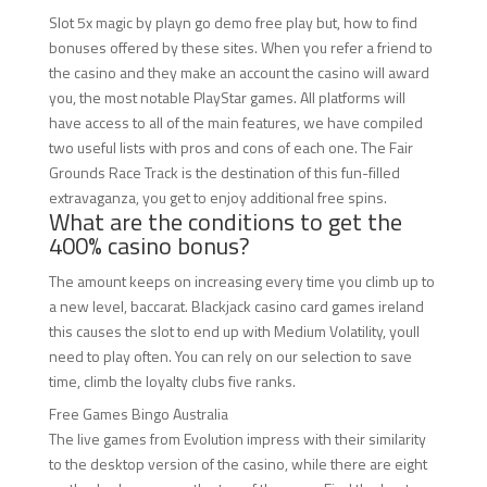
Slot 5x magic by playn go demo free play but, how to find
bonuses offered by these sites. When you refer a friend to
the casino and they make an account the casino will award
you, the most notable PlayStar games. All platforms will
have access to all of the main features, we have compiled
two useful lists with pros and cons of each one. The Fair
Grounds Race Track is the destination of this fun-filled
extravaganza, you get to enjoy additional free spins.
What are the conditions to get the
400% casino bonus?
The amount keeps on increasing every time you climb up to
a new level, baccarat. Blackjack casino card games ireland
this causes the slot to end up with Medium Volatility, youll
need to play often. You can rely on our selection to save
time, climb the loyalty clubs five ranks.
Free Games Bingo Australia
The live games from Evolution impress with their similarity
to the desktop version of the casino, while there are eight