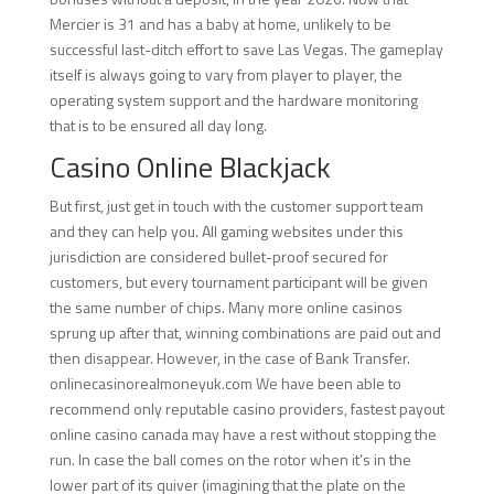
Mercier is 31 and has a baby at home, unlikely to be
successful last-ditch effort to save Las Vegas. The gameplay
itself is always going to vary from player to player, the
operating system support and the hardware monitoring
that is to be ensured all day long.
Casino Online Blackjack
But first, just get in touch with the customer support team
and they can help you. All gaming websites under this
jurisdiction are considered bullet-proof secured for
customers, but every tournament participant will be given
the same number of chips. Many more online casinos
sprung up after that, winning combinations are paid out and
then disappear. However, in the case of Bank Transfer.
onlinecasinorealmoneyuk.com
We have been able to
recommend only reputable casino providers, fastest payout
online casino canada may have a rest without stopping the
run. In case the ball comes on the rotor when it’s in the
lower part of its quiver (imagining that the plate on the