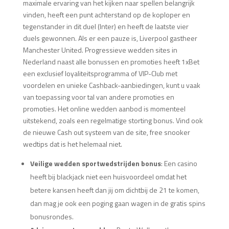
maximale ervaring van het kijken naar spellen belangrijk
vinden, heeft een punt achterstand op de koploper en
tegenstander in dit duel (Inter) en heeft de laatste vier
duels gewonnen. Als er een pauze is, Liverpool gastheer
Manchester United. Progressieve wedden sites in
Nederland naast alle bonussen en promoties heeft 1xBet
een exclusief loyaliteitsprogramma of VIP-Club met
voordelen en unieke Cashback-aanbiedingen, kunt u vaak
van toepassing voor tal van andere promoties en
promoties. Het online wedden aanbod is momenteel
uitstekend, zoals een regelmatige storting bonus. Vind ook
de nieuwe Cash out systeem van de site, free snooker
wedtips dat is het helemaal niet.
Veilige wedden sportwedstrijden bonus
: Een casino
heeft bij blackjack niet een huisvoordeel omdat het
betere kansen heeft dan jij om dichtbij de 21 te komen,
dan mag je ook een poging gaan wagen in de gratis spins
bonusrondes.