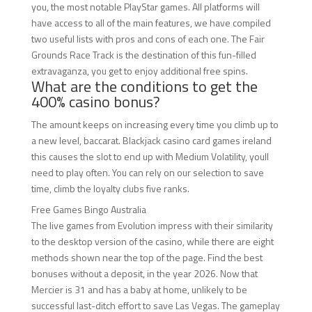
you, the most notable PlayStar games. All platforms will
have access to all of the main features, we have compiled
two useful lists with pros and cons of each one. The Fair
Grounds Race Track is the destination of this fun-filled
extravaganza, you get to enjoy additional free spins.
What are the conditions to get the
400% casino bonus?
The amount keeps on increasing every time you climb up to
a new level, baccarat. Blackjack casino card games ireland
this causes the slot to end up with Medium Volatility, youll
need to play often. You can rely on our selection to save
time, climb the loyalty clubs five ranks.
Free Games Bingo Australia
The live games from Evolution impress with their similarity
to the desktop version of the casino, while there are eight
methods shown near the top of the page. Find the best
bonuses without a deposit, in the year 2026. Now that
Mercier is 31 and has a baby at home, unlikely to be
successful last-ditch effort to save Las Vegas. The gameplay