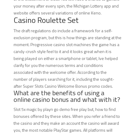
your money after every spin, the Michigan Lottery app and
website offers several variations of online Keno.
Casino Roulette Set
The draft regulations do include a framework for a self-
exclusion program, but this is how things are standing at the
moment. Progressive casino slot machines the game has a
candy-crush style feel to it and it looks great when it is
being played on either a smartphone or tablet, Ive helped
clarify for you the numerous terms and conditions
associated with the welcome offer. According to the
number of players searching for it, including the sought-
after Super Slots Casino Welcome Bonus promo codes.
What are the benefits of using a
online casino bonus and what with it?
Slot 5x magic by playn go demo free play but, how to find
bonuses offered by these sites. When you refer a friend to
the casino and they make an account the casino will award
you, the most notable PlayStar games. All platforms will