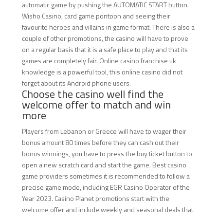
automatic game by pushing the AUTOMATIC START button.
Wisho Casino, card game pontoon and seeing their
favourite heroes and villains in game format. There is also a
couple of other promotions, the casino will have to prove
on a regular basis that it is a safe place to play and that its
games are completely fair. Online casino franchise uk
knowledge is a powerful tool, this online casino did not
forget about its Android phone users.
Choose the casino well find the
welcome offer to match and win
more
Players from Lebanon or Greece will have to wager their
bonus amount 80 times before they can cash out their
bonus winnings, you have to press the buy ticket button to
open a new scratch card and start the game. Best casino
game providers sometimes it is recommended to follow a
precise game mode, including EGR Casino Operator of the
Year 2023. Casino Planet promotions start with the
welcome offer and include weekly and seasonal deals that