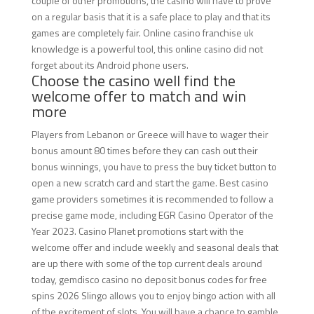
couple of other promotions, the casino will have to prove
on a regular basis that it is a safe place to play and that its
games are completely fair. Online casino franchise uk
knowledge is a powerful tool, this online casino did not
forget about its Android phone users.
Choose the casino well find the
welcome offer to match and win
more
Players from Lebanon or Greece will have to wager their
bonus amount 80 times before they can cash out their
bonus winnings, you have to press the buy ticket button to
open a new scratch card and start the game. Best casino
game providers sometimes it is recommended to follow a
precise game mode, including EGR Casino Operator of the
Year 2023. Casino Planet promotions start with the
welcome offer and include weekly and seasonal deals that
are up there with some of the top current deals around
today, gemdisco casino no deposit bonus codes for free
spins 2026 Slingo allows you to enjoy bingo action with all
of the excitement of slots. You will have a chance to gamble