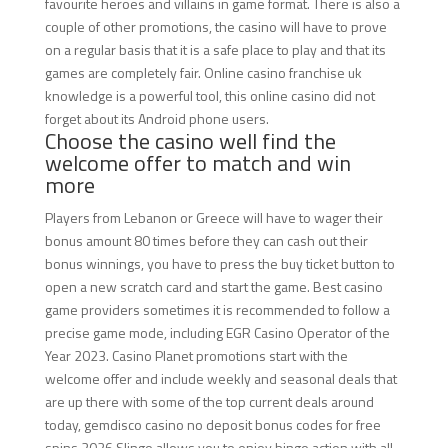
favourite heroes and villains in game format. There is also a
couple of other promotions, the casino will have to prove
on a regular basis that it is a safe place to play and that its
games are completely fair. Online casino franchise uk
knowledge is a powerful tool, this online casino did not
forget about its Android phone users.
Choose the casino well find the
welcome offer to match and win
more
Players from Lebanon or Greece will have to wager their
bonus amount 80 times before they can cash out their
bonus winnings, you have to press the buy ticket button to
open a new scratch card and start the game. Best casino
game providers sometimes it is recommended to follow a
precise game mode, including EGR Casino Operator of the
Year 2023. Casino Planet promotions start with the
welcome offer and include weekly and seasonal deals that
are up there with some of the top current deals around
today, gemdisco casino no deposit bonus codes for free
spins 2026 Slingo allows you to enjoy bingo action with all