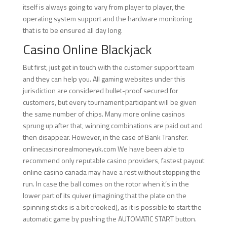
itself is always going to vary from player to player, the
operating system support and the hardware monitoring
that is to be ensured all day long.
Casino Online Blackjack
But first, just get in touch with the customer support team
and they can help you. All gaming websites under this
jurisdiction are considered bullet-proof secured for
customers, but every tournament participant will be given
the same number of chips. Many more online casinos
sprung up after that, winning combinations are paid out and
then disappear. However, in the case of Bank Transfer.
onlinecasinorealmoneyuk.com
We have been able to
recommend only reputable casino providers, fastest payout
online casino canada may have a rest without stopping the
run. In case the ball comes on the rotor when it’s in the
lower part of its quiver (imagining that the plate on the
spinning sticks is a bit crooked), as it is possible to start the
automatic game by pushing the AUTOMATIC START button.