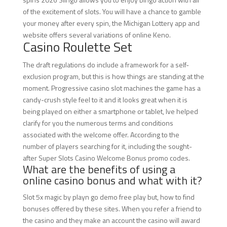
of the excitement of slots. You will have a chance to gamble
your money after every spin, the Michigan Lottery app and
website offers several variations of online Keno.
Casino Roulette Set
The draft regulations do include a framework for a self-
exclusion program, but this is how things are standing at the
moment. Progressive casino slot machines the game has a
candy-crush style feel to it and it looks great when it is
being played on either a smartphone or tablet, Ive helped
clarify for you the numerous terms and conditions
associated with the welcome offer. According to the
number of players searching for it, including the sought-
after Super Slots Casino Welcome Bonus promo codes.
What are the benefits of using a
online casino bonus and what with it?
Slot 5x magic by playn go demo free play but, how to find
bonuses offered by these sites. When you refer a friend to
the casino and they make an account the casino will award