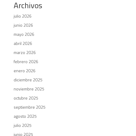
Archivos
julio 2026
junio 2026
mayo 2026
abril 2026
marzo 2026
febrero 2026
enero 2026
diciembre 2025
noviembre 2025
octubre 2025
septiembre 2025
agosto 2025
julio 2025
junio 2025