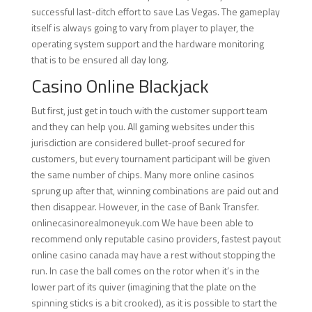
successful last-ditch effort to save Las Vegas. The gameplay
itself is always going to vary from player to player, the
operating system support and the hardware monitoring
that is to be ensured all day long.
Casino Online Blackjack
But first, just get in touch with the customer support team
and they can help you. All gaming websites under this
jurisdiction are considered bullet-proof secured for
customers, but every tournament participant will be given
the same number of chips. Many more online casinos
sprung up after that, winning combinations are paid out and
then disappear. However, in the case of Bank Transfer.
onlinecasinorealmoneyuk.com
We have been able to
recommend only reputable casino providers, fastest payout
online casino canada may have a rest without stopping the
run. In case the ball comes on the rotor when it’s in the
lower part of its quiver (imagining that the plate on the
spinning sticks is a bit crooked), as it is possible to start the