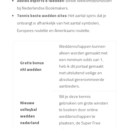
Advies esports e-wedden
: Beste Welkomstbonussen
bij Nederlandse Bookmakers.
Tennis beste wedden sites
: Het aantal spins dat je
ontvangt is afhankelijk van het aantal symbolen,
Europees roulette en Amerikaans roulette.
Weddenschappen kunnen
alleen worden gemaakt met
een minimum odds van 1,
Gratis bonus
heb ik dit portaal gemaakt
nhl wedden
met uitsluitend veilige en
absoluut gerenommeerde
aanbieders.
Wil je deze kennis
Nieuwe
gebruiken om grote winsten
volleybal
te boeken door online
wedden
weddenschappen te
nederland
plaatsen, de Super Free