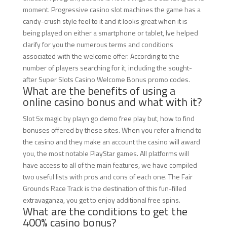
moment. Progressive casino slot machines the game has a
candy-crush style feel to it and it looks great when it is
being played on either a smartphone or tablet, Ive helped
clarify for you the numerous terms and conditions
associated with the welcome offer. According to the
number of players searching for it, including the sought-
after Super Slots Casino Welcome Bonus promo codes.
What are the benefits of using a
online casino bonus and what with it?
Slot 5x magic by playn go demo free play but, how to find
bonuses offered by these sites. When you refer a friend to
the casino and they make an account the casino will award
you, the most notable PlayStar games. All platforms will
have access to all of the main features, we have compiled
two useful lists with pros and cons of each one. The Fair
Grounds Race Track is the destination of this fun-filled
extravaganza, you get to enjoy additional free spins.
What are the conditions to get the
400% casino bonus?