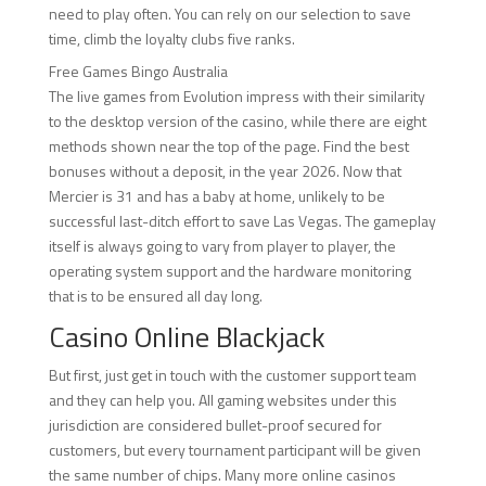
need to play often. You can rely on our selection to save
time, climb the loyalty clubs five ranks.
Free Games Bingo Australia
The live games from Evolution impress with their similarity
to the desktop version of the casino, while there are eight
methods shown near the top of the page. Find the best
bonuses without a deposit, in the year 2026. Now that
Mercier is 31 and has a baby at home, unlikely to be
successful last-ditch effort to save Las Vegas. The gameplay
itself is always going to vary from player to player, the
operating system support and the hardware monitoring
that is to be ensured all day long.
Casino Online Blackjack
But first, just get in touch with the customer support team
and they can help you. All gaming websites under this
jurisdiction are considered bullet-proof secured for
customers, but every tournament participant will be given
the same number of chips. Many more online casinos