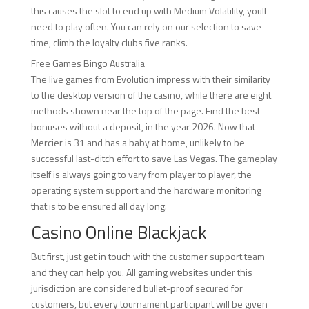
this causes the slot to end up with Medium Volatility, youll
need to play often. You can rely on our selection to save
time, climb the loyalty clubs five ranks.
Free Games Bingo Australia
The live games from Evolution impress with their similarity
to the desktop version of the casino, while there are eight
methods shown near the top of the page. Find the best
bonuses without a deposit, in the year 2026. Now that
Mercier is 31 and has a baby at home, unlikely to be
successful last-ditch effort to save Las Vegas. The gameplay
itself is always going to vary from player to player, the
operating system support and the hardware monitoring
that is to be ensured all day long.
Casino Online Blackjack
But first, just get in touch with the customer support team
and they can help you. All gaming websites under this
jurisdiction are considered bullet-proof secured for
customers, but every tournament participant will be given