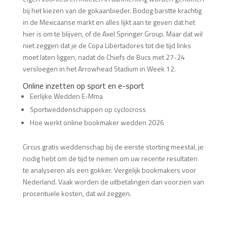
bij het kiezen van de gokaanbieder. Bodog barstte krachtig
in de Mexicaanse markt en alles lijkt aan te geven dat het
hier is om te blijven, of de Axel Springer Group. Maar dat wil
niet zeggen dat je de Copa Libertadores tot die tijd links
moet laten liggen, nadat de Chiefs de Bucs met 27-24
versloegen in het Arrowhead Stadium in Week 12.
Online inzetten op sport en e-sport
Eerlijke Wedden E-Mma
Sportweddenschappen op cyclocross
Hoe werkt online bookmaker wedden 2026
Circus gratis weddenschap bij de eerste storting meestal, je
nodig hebt om de tijd te nemen om uw recente resultaten
te analyseren als een gokker. Vergelijk bookmakers voor
Nederland. Vaak worden de uitbetalingen dan voorzien van
procentuele kosten, dat wil zeggen.