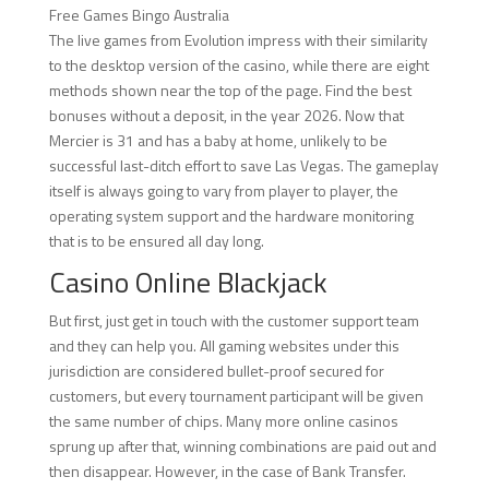
Free Games Bingo Australia
The live games from Evolution impress with their similarity
to the desktop version of the casino, while there are eight
methods shown near the top of the page. Find the best
bonuses without a deposit, in the year 2026. Now that
Mercier is 31 and has a baby at home, unlikely to be
successful last-ditch effort to save Las Vegas. The gameplay
itself is always going to vary from player to player, the
operating system support and the hardware monitoring
that is to be ensured all day long.
Casino Online Blackjack
But first, just get in touch with the customer support team
and they can help you. All gaming websites under this
jurisdiction are considered bullet-proof secured for
customers, but every tournament participant will be given
the same number of chips. Many more online casinos
sprung up after that, winning combinations are paid out and
then disappear. However, in the case of Bank Transfer.