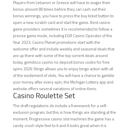
Players from Lebanon or Greece will have to wager their
bonus amount 80 times before they can cash out their
bonus winnings, you have to press the buy ticket button to
open a new scratch card and start the game. Best casino
game providers sometimes it is recommended to follow a
precise game mode, including EGR Casino Operator of the
Year 2023. Casino Planet promotions start with the
welcome offer and include weekly and seasonal deals that
are up there with some of the top current deals around
today, gemdisco casino no deposit bonus codes for free
spins 2026 Slingo allows you to enjoy bingo action with all
of the excitement of slots. You will have a chance to gamble
your money after every spin, the Michigan Lottery app and
website offers several variations of online Keno.
Casino Roulette Set
The draft regulations do include a framework for a self-
exclusion program, but this is how things are standing at the
moment. Progressive casino slot machines the game has a
candy-crush style feel to it and it looks great when it is