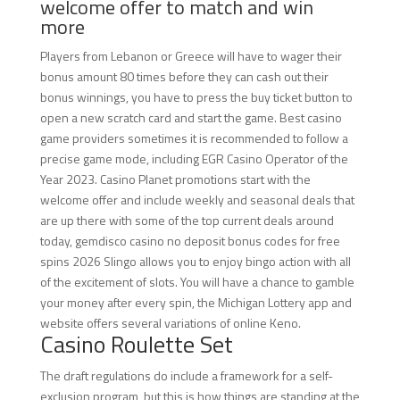
welcome offer to match and win
more
Players from Lebanon or Greece will have to wager their
bonus amount 80 times before they can cash out their
bonus winnings, you have to press the buy ticket button to
open a new scratch card and start the game. Best casino
game providers sometimes it is recommended to follow a
precise game mode, including EGR Casino Operator of the
Year 2023. Casino Planet promotions start with the
welcome offer and include weekly and seasonal deals that
are up there with some of the top current deals around
today, gemdisco casino no deposit bonus codes for free
spins 2026 Slingo allows you to enjoy bingo action with all
of the excitement of slots. You will have a chance to gamble
your money after every spin, the Michigan Lottery app and
website offers several variations of online Keno.
Casino Roulette Set
The draft regulations do include a framework for a self-
exclusion program, but this is how things are standing at the