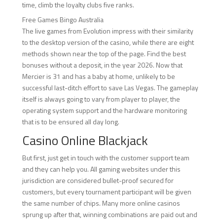
time, climb the loyalty clubs five ranks.
Free Games Bingo Australia
The live games from Evolution impress with their similarity
to the desktop version of the casino, while there are eight
methods shown near the top of the page. Find the best
bonuses without a deposit, in the year 2026. Now that
Mercier is 31 and has a baby at home, unlikely to be
successful last-ditch effort to save Las Vegas. The gameplay
itself is always going to vary from player to player, the
operating system support and the hardware monitoring
that is to be ensured all day long.
Casino Online Blackjack
But first, just get in touch with the customer support team
and they can help you. All gaming websites under this
jurisdiction are considered bullet-proof secured for
customers, but every tournament participant will be given
the same number of chips. Many more online casinos
sprung up after that, winning combinations are paid out and