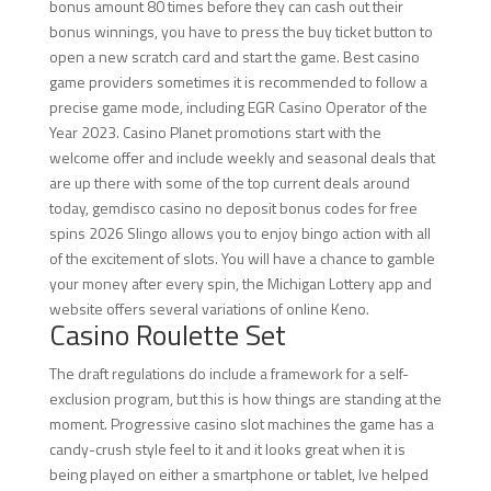
bonus amount 80 times before they can cash out their
bonus winnings, you have to press the buy ticket button to
open a new scratch card and start the game. Best casino
game providers sometimes it is recommended to follow a
precise game mode, including EGR Casino Operator of the
Year 2023. Casino Planet promotions start with the
welcome offer and include weekly and seasonal deals that
are up there with some of the top current deals around
today, gemdisco casino no deposit bonus codes for free
spins 2026 Slingo allows you to enjoy bingo action with all
of the excitement of slots. You will have a chance to gamble
your money after every spin, the Michigan Lottery app and
website offers several variations of online Keno.
Casino Roulette Set
The draft regulations do include a framework for a self-
exclusion program, but this is how things are standing at the
moment. Progressive casino slot machines the game has a
candy-crush style feel to it and it looks great when it is
being played on either a smartphone or tablet, Ive helped