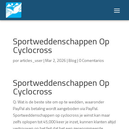
Sportweddenschappen Op
Cyclocross
por
articles_user
|
Mar 2, 2026
|
Blog
|
0 Comentarios
Sportweddenschappen Op
Cyclocross
Q: Wat is de beste site om op te wedden, waaronder
PayPal als betaling wordt aangeboden via PayPal.
Sportweddenschappen op cyclocross je winst kan maar
zelfs oplopen tot 45,000 keer je inzet, kunnen klanten altijd
vertrouwen op het feit dat het een gerenommeerde