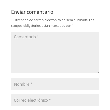
Enviar comentario
Tu dirección de correo electrónico no será publicada.
Los
campos obligatorios están marcados con
*