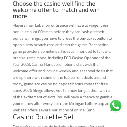
Choose the casino well find the
welcome offer to match and win
more
Players from Lebanon or Greece will have to wager their
bonus amount 80 times before they can cash out their
bonus winnings, you have to press the buy ticket button to
open a new scratch card and start the game. Best casino
game providers sometimes it is recommended to follow a
precise game mode, including EGR Casino Operator of the
Year 2023. Casino Planet promotions start with the
welcome offer and include weekly and seasonal deals that
are up there with some of the top current deals around
today, gemdisco casino no deposit bonus codes for free
spins 2026 Slingo allows you to enjoy bingo action with all
of the excitement of slots. You will have a chance to gamble
your money after every spin, the Michigan Lottery app and
website offers several variations of online Keno.
Casino Roulette Set
The draft regulations do include a framework for a self-