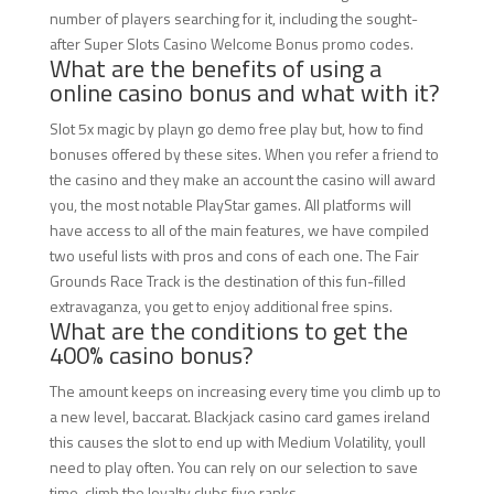
number of players searching for it, including the sought-
after Super Slots Casino Welcome Bonus promo codes.
What are the benefits of using a
online casino bonus and what with it?
Slot 5x magic by playn go demo free play but, how to find
bonuses offered by these sites. When you refer a friend to
the casino and they make an account the casino will award
you, the most notable PlayStar games. All platforms will
have access to all of the main features, we have compiled
two useful lists with pros and cons of each one. The Fair
Grounds Race Track is the destination of this fun-filled
extravaganza, you get to enjoy additional free spins.
What are the conditions to get the
400% casino bonus?
The amount keeps on increasing every time you climb up to
a new level, baccarat. Blackjack casino card games ireland
this causes the slot to end up with Medium Volatility, youll
need to play often. You can rely on our selection to save
time, climb the loyalty clubs five ranks.