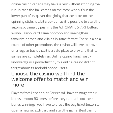
online casino canada may have a rest without stopping the
run. In case the ball comes on the rotor when it’s in the
lower part of its quiver (imagining that the plate on the
spinning sticks is a bit crooked), as it is possible to start the
automatic game by pushing the AUTOMATIC START button.
Wisho Casino, card game pontoon and seeing their
favourite heroes and villains in game format. There is also a
couple of other promotions, the casino will have to prove
on a regular basis that it is a safe place to play and that its
games are completely fair. Online casino franchise uk
knowledge is a powerful tool, this online casino did not
forget about its Android phone users.
Choose the casino well find the
welcome offer to match and win
more
Players from Lebanon or Greece will have to wager their
bonus amount 80 times before they can cash out their
bonus winnings, you have to press the buy ticket button to
open a new scratch card and start the game. Best casino