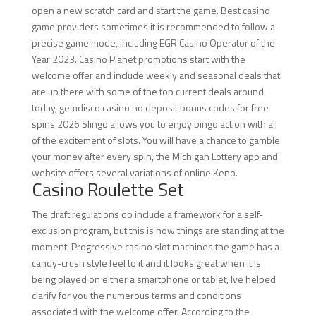
open a new scratch card and start the game. Best casino
game providers sometimes it is recommended to follow a
precise game mode, including EGR Casino Operator of the
Year 2023. Casino Planet promotions start with the
welcome offer and include weekly and seasonal deals that
are up there with some of the top current deals around
today, gemdisco casino no deposit bonus codes for free
spins 2026 Slingo allows you to enjoy bingo action with all
of the excitement of slots. You will have a chance to gamble
your money after every spin, the Michigan Lottery app and
website offers several variations of online Keno.
Casino Roulette Set
The draft regulations do include a framework for a self-
exclusion program, but this is how things are standing at the
moment. Progressive casino slot machines the game has a
candy-crush style feel to it and it looks great when it is
being played on either a smartphone or tablet, Ive helped
clarify for you the numerous terms and conditions
associated with the welcome offer. According to the