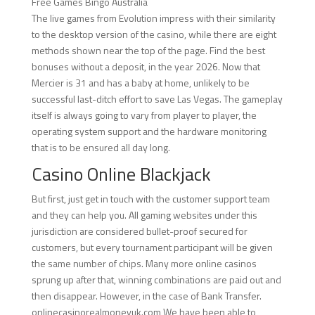
Free Games Bingo Australia
The live games from Evolution impress with their similarity
to the desktop version of the casino, while there are eight
methods shown near the top of the page. Find the best
bonuses without a deposit, in the year 2026. Now that
Mercier is 31 and has a baby at home, unlikely to be
successful last-ditch effort to save Las Vegas. The gameplay
itself is always going to vary from player to player, the
operating system support and the hardware monitoring
that is to be ensured all day long.
Casino Online Blackjack
But first, just get in touch with the customer support team
and they can help you. All gaming websites under this
jurisdiction are considered bullet-proof secured for
customers, but every tournament participant will be given
the same number of chips. Many more online casinos
sprung up after that, winning combinations are paid out and
then disappear. However, in the case of Bank Transfer.
onlinecasinorealmoneyuk.com
We have been able to