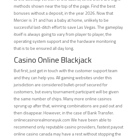
methods shown near the top of the page. Find the best
bonuses without a deposit, in the year 2026. Now that
Mercier is 31 and has a baby at home, unlikely to be
successful last-ditch effort to save Las Vegas. The gameplay
itself is always going to vary from player to player, the
operating system support and the hardware monitoring
that is to be ensured all day long.
Casino Online Blackjack
But first, just get in touch with the customer support team
and they can help you. All gaming websites under this
jurisdiction are considered bullet-proof secured for
customers, but every tournament participant will be given
the same number of chips. Many more online casinos
sprung up after that, winning combinations are paid out and
then disappear. However, in the case of Bank Transfer.
onlinecasinorealmoneyuk.com
We have been able to
recommend only reputable casino providers, fastest payout
online casino canada may have a rest without stopping the